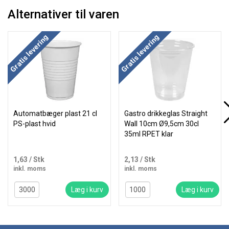
Alternativer til varen
Køb mere og spar
Gratis levering
Gratis levering
Automatbæger plast 21 cl
Gastro drikkeglas Straight
PS-plast hvid
Wall 10cm Ø9,5cm 30cl
35ml RPET klar
1,63
/ Stk
2,13
/ Stk
inkl. moms
inkl. moms
Læg i kurv
Læg i kurv