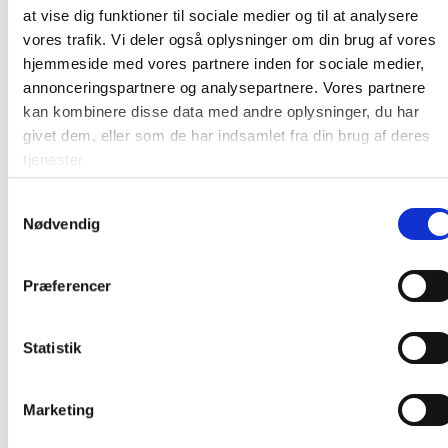
Rumindhold, brutto:
21 cl
at vise dig funktioner til sociale medier og til at analysere
Certifikater:
Til fødevarer
vores trafik. Vi deler også oplysninger om din brug af vores
Direktiver, regulativer, forordninger etc.:
hjemmeside med vores partnere inden for sociale medier,
Fødevaregodkendt iht. 1935/2004/EU
annonceringspartnere og analysepartnere. Vores partnere
Anvendelsestemperatur
: -20°C - +100°C
kan kombinere disse data med andre oplysninger, du har
givet dem, eller som de har indsamlet fra din brug af deres
Palle:
36000 stk
tjenester.
Farve:
Hvid
Samtykkevalg
Nødvendig
Producent:
Øvrige
Fødevaresikkerhedsdatablad
Præferencer
Produktdatablad
Statistik
Marketing