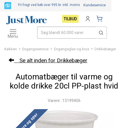
Fri fragt ved køb over 995 kr.
inkl. moms
Kundeservice
TILBUD
Toggle
navigation
Menu
>
>
>
Køkken
Engangsservice
Engangsglas og krus
Drikkebæger
Se alt inden for Drikkebæger
Automatbæger til varme og
kolde drikke 20cl PP-plast hvid
Varenr.: 13199406
Køb mere og spar