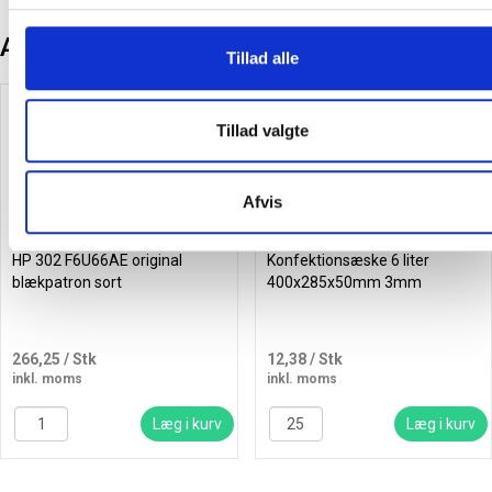
Andre kunder købte også
Tillad alle
Køb mere og spar
Tillad valgte
Afvis
HP 302 F6U66AE original
Konfektionsæske 6 liter
blækpatron sort
400x285x50mm 3mm
266,25
/ Stk
12,38
/ Stk
inkl. moms
inkl. moms
Læg i kurv
Læg i kurv