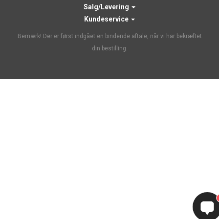
Salg/Levering
Kundeservice
Bemærk! Der er først indgået en bindende aftale, når vi har bekræftet
din bestilling.