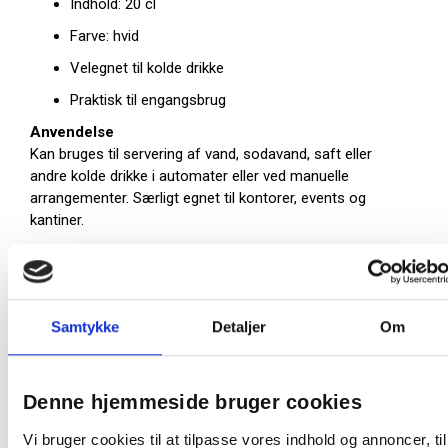
Indhold: 20 cl
Farve: hvid
Velegnet til kolde drikke
Praktisk til engangsbrug
Anvendelse
Kan bruges til servering af vand, sodavand, saft eller
andre kolde drikke i automater eller ved manuelle
arrangementer. Særligt egnet til kontorer, events og
kantiner.
Drikkebæger i PP går ikke i stykker og er en prisideel
løsning.
Farve:
hvid
Samtykke
Detaljer
Om
Materiale:
PP
Features:
med riller
Højde:
9,5 cm
Diameter:
6,9 cm
Denne hjemmeside bruger cookies
Vægt, netto:
2,5 g
Rumindhold, netto:
20 cl
Vi bruger cookies til at tilpasse vores indhold og annoncer, til