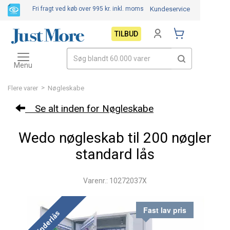
Fri fragt ved køb over 995 kr.
inkl. moms
Kundeservice
TILBUD
Toggle
navigation
Menu
>
Flere varer
Nøgleskabe
Se alt inden for Nøgleskabe
Wedo nøgleskab til 200 nøgler
standard lås
Varenr.: 10272037X
Fast lav pris
Cylinderlås