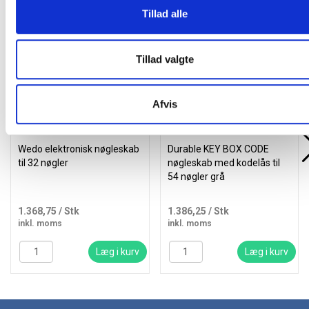
Alternativer til varen
Tillad alle
Køb mere og spar
Køb mere og spar
Gratis levering
Gratis levering
Tillad valgte
Afvis
Wedo elektronisk nøgleskab
Durable KEY BOX CODE
til 32 nøgler
nøgleskab med kodelås til
54 nøgler grå
1.368,75
/ Stk
1.386,25
/ Stk
inkl. moms
inkl. moms
Læg i kurv
Læg i kurv