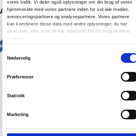
vores trafik. Vi deler også oplysninger om din brug af vores
hjemmeside med vores partnere inden for sociale medier,
Andre kunder købte også
annonceringspartnere og analysepartnere. Vores partnere
Køb mere og spar
Køb mere og spar
kan kombinere disse data med andre oplysninger, du har
givet dem, eller som de har indsamlet fra din brug af deres
tjenester.
Samtykkevalg
Nødvendig
Office nøgleskilte med
Office nøgleskilte med
skrivefelt og O-ring gul
skrivefelt og O-ring blå
Præferencer
Statistik
38,69
/ Pose
33,56
/ Pose
inkl. moms
inkl. moms
Marketing
Læg i kurv
Læg i kurv