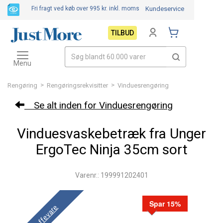
Fri fragt ved køb over 995 kr.
inkl. moms
Kundeservice
TILBUD
Toggle
navigation
Menu
>
>
Rengøring
Rengøringsrekvisitter
Vinduesrengøring
Se alt inden for Vinduesrengøring
Vinduesvaskebetræk fra Unger
ErgoTec Ninja 35cm sort
Varenr.: 199991202401
Spar 15%
Skaffevare