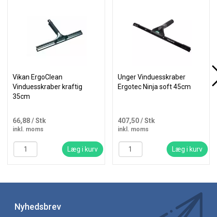
Vikan ErgoClean
Unger Vinduesskraber
Vinduesskraber kraftig
Ergotec Ninja soft 45cm
35cm
66,88
/ Stk
407,50
/ Stk
inkl. moms
inkl. moms
Læg i kurv
Læg i kurv
Nyhedsbrev