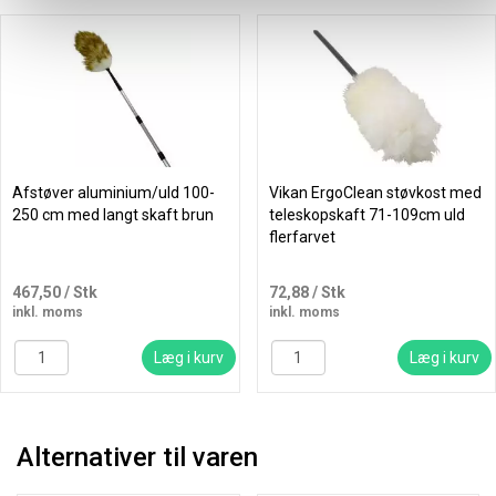
Afstøver aluminium/uld 100-
Vikan ErgoClean støvkost med
250 cm med langt skaft brun
teleskopskaft 71-109cm uld
flerfarvet
467,50
/ Stk
72,88
/ Stk
inkl. moms
inkl. moms
Læg i kurv
Læg i kurv
Alternativer til varen