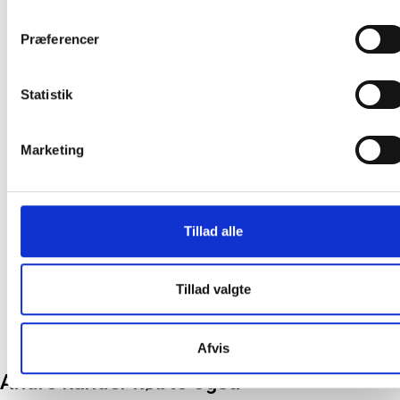
Præferencer
Statistik
Marketing
Vikan træskaft med gevind
Clips til hånddesinfektion
155,5cm Ø25mm FSC træ
flaske - nem at bære rundt
på.
Tillad alle
71,75
/ Stk
20,94
/ Stk
inkl. moms
inkl. moms
Tillad valgte
Læg i kurv
Læg i kurv
Afvis
Andre kunder købte også