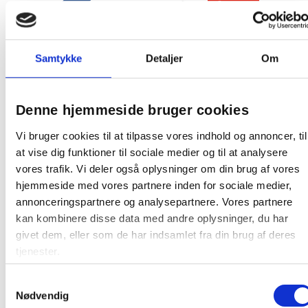
Spar 15%
Skaffevare
Samtykke
Detaljer
Om
Unger ErgoTec Ninja holder til
vinduesvaskere 35cm sort
Denne hjemmeside bruger cookies
Vi bruger cookies til at tilpasse vores indhold og annoncer, til
144,02 / stk
at vise dig funktioner til sociale medier og til at analysere
vores trafik. Vi deler også oplysninger om din brug af vores
Læg i kurv
stk
hjemmeside med vores partnere inden for sociale medier,
annonceringspartnere og analysepartnere. Vores partnere
kan kombinere disse data med andre oplysninger, du har
givet dem, eller som de har indsamlet fra din brug af deres
tjenester.
Samtykkevalg
Nødvendig
Andre kunder købte også