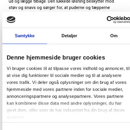
ud og lægge tilbage. Den lukkede løsning beskytter mod
støv og snavs og sørger for, at puderne og tæpperne
opbevares tørt og rent, når de ikke er i brug – det
forlænger levetiden og bidrager til en god hygiejne.
Skabets lyse laminat i birk natur krydsfinér passer
Samtykke
Detaljer
Om
naturligt ind i de fleste skole- og institutionsmiljøer og
bidrager med et roligt og indbydende udtryk. Skabet kan
anvendes som enkeltstående løsning eller kombineres
med andre garderobeelementer i samme serie fra Form
Denne hjemmeside bruger cookies
o Miljö.
Vi bruger cookies til at tilpasse vores indhold og annoncer, til
Pude- og tæppeskab med ventilationsåbninger
at vise dig funktioner til sociale medier og til at analysere
Stabil og slidstærk
vores trafik. Vi deler også oplysninger om din brug af vores
Version: Op til 8 stk. puder eller tæpper
hjemmeside med vores partnere inden for sociale medier,
Materiale: Birk laminat
Størrelse: (HxBxD) 1160 x 600 x 340 mm
annonceringspartnere og analysepartnere. Vores partnere
kan kombinere disse data med andre oplysninger, du har
givet dem, eller som de har indsamlet fra din brug af deres
Farve:
Birk
tjenester.
Producent:
Form o Miljö
Samtykkevalg