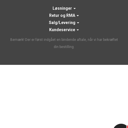
Løsninger
Retur og RMA
Salg/Levering
Kundeservice
Bemærk! Der er først indgået en bindende aftale, når vi har bekræftet
din bestilling.