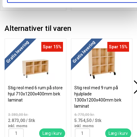
Læg i kurv
Læg i kurv
Alternativer til varen
Gratis levering
Gratis levering
Spar 15%
Spar 15%
Stig reol med 6 rum på store
Stig reol med 9 rum på
hjul 710x1200x400mm birk
hjulplade
laminat
1300x1200x400mm birk
laminat
3.380,00 kr.
6.770,00 kr.
2.873,00
/ Stk
5.754,50
/ Stk
inkl. moms
inkl. moms
Læg i kurv
Læg i kurv