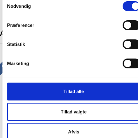
Nødvendig
Præferencer
Andre kunder købte også
Statistik
Gratis levering
Gratis levering
Spar 15%
Spar 15%
Marketing
Tillad alle
Mobilhotel i stål med 30 rum,
Måns garderobe fritstående
cylinderlås 700x400x195mm,
med 4 pladser i birk laminat
grå
Tillad valgte
2.120,00 kr.
8.325,00 kr.
1.802,00
/ Stk
7.076,25
/ Stk
Afvis
inkl. moms
inkl. moms