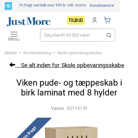
Fri fragt ved køb over 995 kr.
inkl. moms
Kundeservice
TILBUD
Toggle
navigation
Menu
>
>
Møbler
Skoleindretning
Skole opbevaringsskabe
Se alt inden for Skole opbevaringsskabe
Viken pude- og tæppeskab i
birk laminat med 8 hylder
Varenr.: SC113179
Gratis fragt