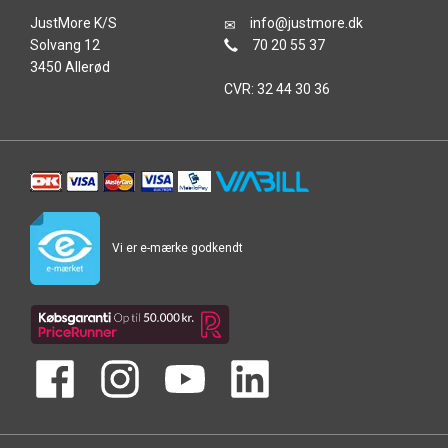
JustMore K/S
info@justmore.dk
Solvang 12
70 20 55 37
3450 Allerød
CVR: 32 44 30 36
Vi er e-mærke godkendt