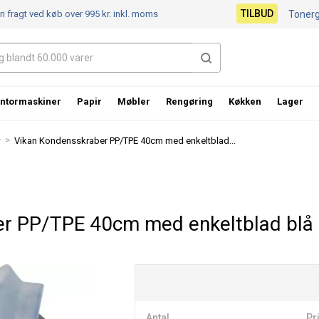
TILBUD
ri fragt ved køb over 995 kr.
inkl. moms
Toner
ntormaskiner
Papir
Møbler
Rengøring
Køkken
Lager
>
r
Vikan Kondensskraber PP/TPE 40cm med enkeltblad...
er PP/TPE 40cm med enkeltblad blå
Antal
Pri