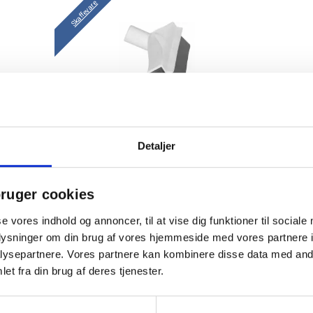
Skaffevare
E
Vikan Kondensskraber PP/TPE
Detaljer
40cm med enkeltblad hvid
ruger cookies
246,50 / stk
se vores indhold og annoncer, til at vise dig funktioner til sociale
oplysninger om din brug af vores hjemmeside med vores partnere i
stk
Læg i kurv
ysepartnere. Vores partnere kan kombinere disse data med andr
et fra din brug af deres tjenester.