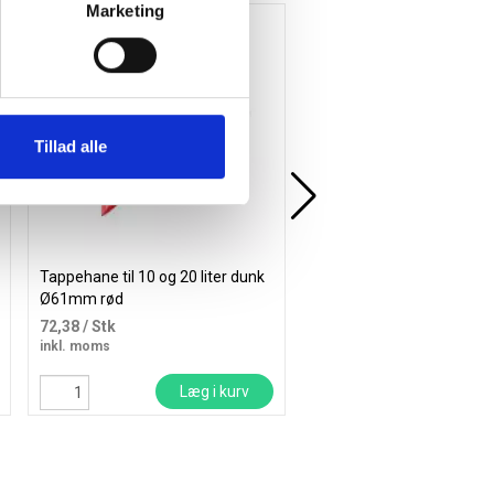
Marketing
Tillad alle
Tappehane til 10 og 20 liter dunk
Vikan skaft med klik 150
Ø61mm rød
Ø22mm aluminium sort
72,38
/ Stk
57,75
/ Stk
inkl. moms
inkl. moms
Læg i kurv
Læg i