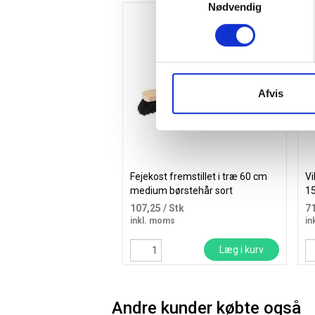
Nødvendig
Afvis
Fejekost fremstillet i træ 60 cm
Vi
medium børstehår sort
1
107,25
/ Stk
7
inkl. moms
in
Læg i kurv
Andre kunder købte også