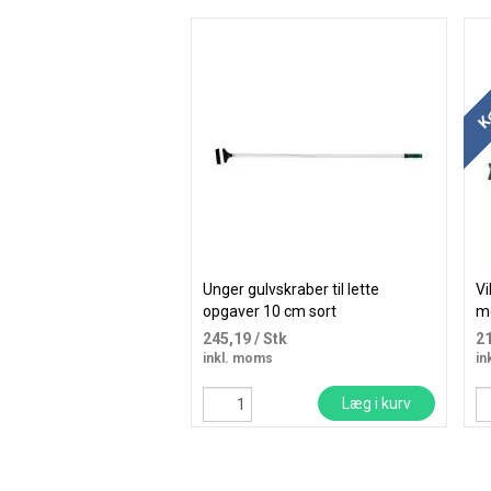
Kø
Unger gulvskraber til lette
Vi
opgaver 10 cm sort
m
245,19
/ Stk
2
inkl. moms
in
Læg i kurv