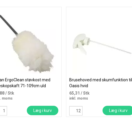
an ErgoClean støvkost med
Brusehoved med skumfunktion til
eskopskaft 71-109cm uld
Oasis hvid
rfarvet
,88
/ Stk
65,31
/ Stk
l. moms
inkl. moms
Læg i kurv
Læg i kurv