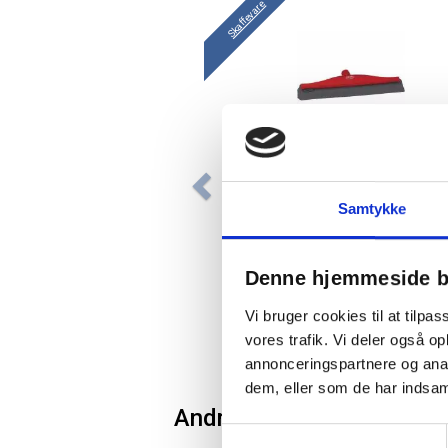
Skaffevare
Vikan Kondensskraber PP/TP
Samtykke
40cm med enkeltblad rød
Denne hjemmeside b
246,50 / stk
Vi bruger cookies til at tilpas
vores trafik. Vi deler også 
stk
Læg i kurv
annonceringspartnere og anal
dem, eller som de har indsaml
Andre kunder købte også
Samtykkevalg