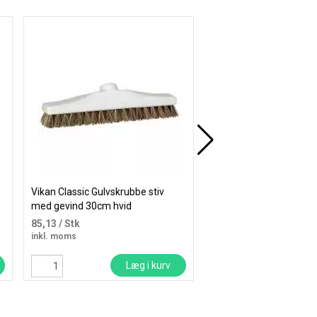
Køb mere og spar
Vikan Classic Gulvskrubbe stiv
Vikan skaft med gevin
med gevind 30cm hvid
Ø22mm PP/aluminium 
85,13
/ Stk
65,00
/ Stk
inkl. moms
inkl. moms
Læg i kurv
Læ