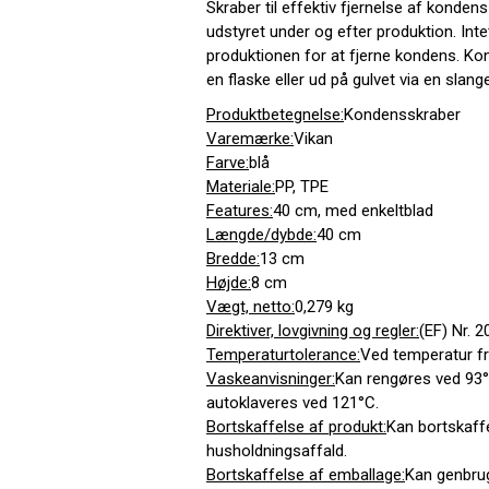
Skraber til effektiv fjernelse af kondens
udstyret under og efter produktion. Int
produktionen for at fjerne kondens. Kon
en flaske eller ud på gulvet via en slange
Produktbetegnelse:
Kondensskraber
Varemærke:
Vikan
Farve:
blå
Materiale:
PP, TPE
Features:
40 cm, med enkeltblad
Længde/dybde:
40 cm
Bredde:
13 cm
Højde:
8 cm
Vægt, netto:
0,279 kg
Direktiver, lovgivning og regler:
(EF) Nr. 
Temperaturtolerance:
Ved temperatur fr
Vaskeanvisninger:
Kan rengøres ved 93
autoklaveres ved 121°C.
Bortskaffelse af produkt:
Kan bortskaff
husholdningsaffald.
Bortskaffelse af emballage:
Kan genbrug