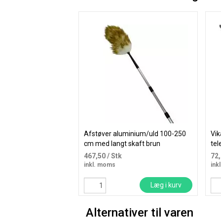
Afstøver aluminium/uld 100-250
Vik
cm med langt skaft brun
tel
fle
467,50
/ Stk
72
inkl. moms
ink
Læg i kurv
Alternativer til varen