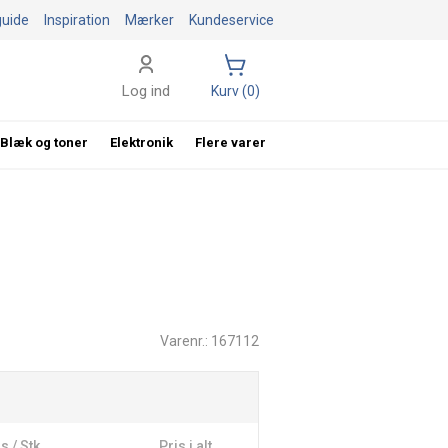
guide
Inspiration
Mærker
Kundeservice
Log ind
Kurv (0)
Blæk og toner
Elektronik
Flere varer
Varenr.: 167112
s / Stk
Pris i alt