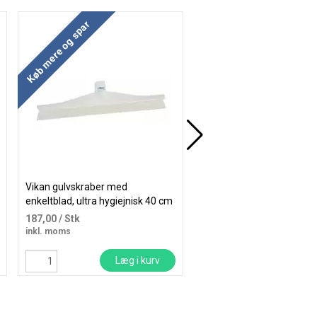
Køb mere og spar
Køb mere og spar
Vikan gulvskraber med
Vikan gulvskraber
enkeltblad, ultra hygiejnisk 40 cm
cellegummi/PP med dobb
hvid
70cm hvid
187,00
/ Stk
234,31
/ Stk
inkl. moms
inkl. moms
Læg i kurv
Læg i