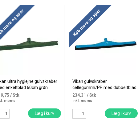
b mere og spar
Køb mere og spar
kan ultra hygiejne gulvskraber
Vikan gulvskraber
ed enkeltblad 60cm grøn
cellegummi/PP med dobbeltblad
70cm blå
19,75
/ Stk
234,31
/ Stk
kl. moms
inkl. moms
Læg i kurv
Læg i kurv