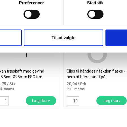
Præferencer
Statistik
Tillad valgte
kan træskaft med gevind
Clips til hånddesinfektion flaske -
55,5cm Ø25mm FSC træ
nem at bære rundt på.
1,75
/ Stk
20,94
/ Stk
kl. moms
inkl. moms
Læg i kurv
Læg i kurv