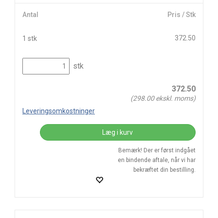
Antal
Pris / Stk
372.50
1 stk
stk
372.50
(
298.00
ekskl. moms)
Leveringsomkostninger
Læg i kurv
Bemærk! Der er først indgået
en bindende aftale, når vi har
bekræftet din bestilling.