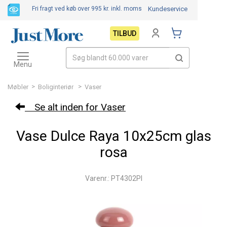
Fri fragt ved køb over 995 kr.
inkl. moms
Kundeservice
TILBUD
Toggle
navigation
Menu
>
>
Møbler
Boliginteriør
Vaser
Se alt inden for Vaser
Vase Dulce Raya 10x25cm glas
rosa
Varenr.: PT4302PI