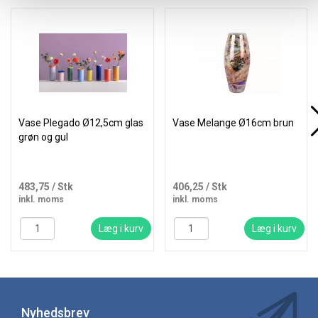
Vase Plegado Ø12,5cm glas
Vase Melange Ø16cm brun
grøn og gul
483,75
/ Stk
406,25
/ Stk
inkl. moms
inkl. moms
Læg i kurv
Læg i kurv
Nyhedsbrev