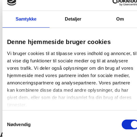
moderne udtryk til rummet.
Vase Dulce Raya er det perfekte valg til dig, der ønsker et
fleksibelt og stilrent element i indretningen – en lille
Samtykke
Detaljer
Om
detalje med stor effekt.
Bredde: 10 cm
Denne hjemmeside bruger cookies
Højde: 25 cm
Materiale: Glas
Vi bruger cookies til at tilpasse vores indhold og annoncer, til
Farve: Rosa
at vise dig funktioner til sociale medier og til at analysere
vores trafik. Vi deler også oplysninger om din brug af vores
På lager:
150 stk
hjemmeside med vores partnere inden for sociale medier,
annonceringspartnere og analysepartnere. Vores partnere
Farve:
Rosa
kan kombinere disse data med andre oplysninger, du har
Producent:
Øvrige
givet dem, eller som de har indsamlet fra din brug af deres
tjenester.
Samtykkevalg
Nødvendig
Andre kunder købte også