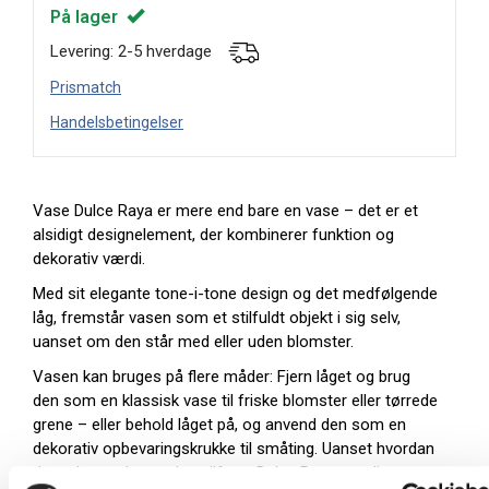
På lager
Levering: 2-5 hverdage
Prismatch
Handelsbetingelser
Vase Dulce Raya er mere end bare en vase – det er et
alsidigt designelement, der kombinerer funktion og
dekorativ værdi.
Med sit elegante tone-i-tone design og det medfølgende
låg, fremstår vasen som et stilfuldt objekt i sig selv,
uanset om den står med eller uden blomster.
Vasen kan bruges på flere måder: Fjern låget og brug
den som en klassisk vase til friske blomster eller tørrede
grene – eller behold låget på, og anvend den som en
dekorativ opbevaringskrukke til småting. Uanset hvordan
du vælger at bruge den, tilfører Dulce Raya et roligt og