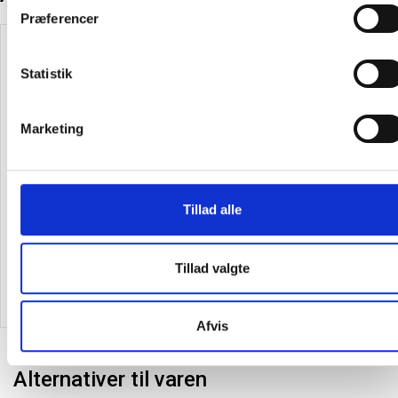
Præferencer
Statistik
Marketing
Bordlampe Phoebe LED
Vase Ø14x25cm mørkegrå
Ø23cm grå
Tillad alle
633,75
/ Stk
375,00
/ Stk
inkl. moms
inkl. moms
Tillad valgte
Læg i kurv
Læg i kurv
Afvis
Alternativer til varen