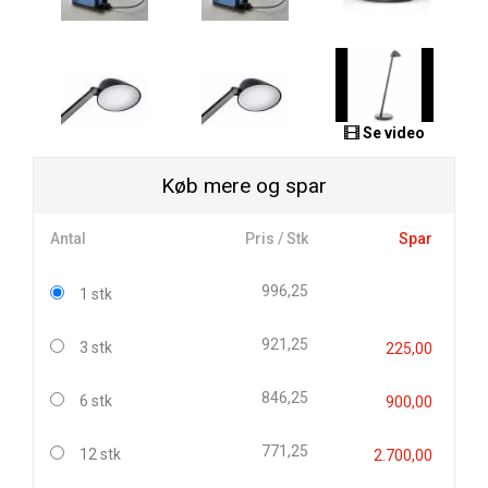
Se video
Køb mere og spar
Antal
Pris / Stk
Spar
996,25
1 stk
921,25
3 stk
225,00
846,25
6 stk
900,00
771,25
12 stk
2.700,00