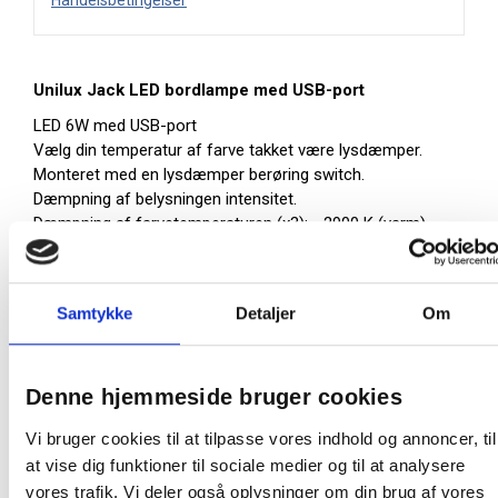
Handelsbetingelser
Unilux Jack LED bordlampe med USB-port
LED 6W med USB-port
Vælg din temperatur af farve takket være lysdæmper.
Monteret med en lysdæmper berøring switch.
Dæmpning af belysningen intensitet.
Dæmpning af farvetemperaturen (x3): - 2900 K (varm) -
3500 K - 4000 k (kold)
USB-stik: genindlæse din tablet, smartphone, etc.
Lidt om Unilux Jack LED bordlampe med USB-port:
Samtykke
Detaljer
Om
Vippe arm og hoved Kompakt hoved og base:
velegnet til små skriveborde.
Mobiltelefon pladere på en USB-port på basen.
Denne hjemmeside bruger cookies
Levetid: 40 000h'er - 100 lm / W.
Vi bruger cookies til at tilpasse vores indhold og annoncer, til
Energiklasse: A.
at vise dig funktioner til sociale medier og til at analysere
2 års garanti.
Farve: Sort
vores trafik. Vi deler også oplysninger om din brug af vores