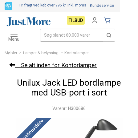
Fri fragt ved køb over 995 kr.
inkl. moms
Kundeservice
TILBUD
Toggle
navigation
Menu
>
>
Møbler
Lamper & belysning
Kontorlamper
Se alt inden for Kontorlamper
Unilux Jack LED bordlampe
med USB-port i sort
Varenr.: H300686
Med animationsvideo