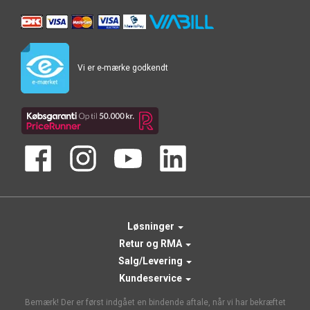
Vi er e-mærke godkendt
Løsninger
Retur og RMA
Salg/Levering
Kundeservice
Bemærk! Der er først indgået en bindende aftale, når vi har bekræftet