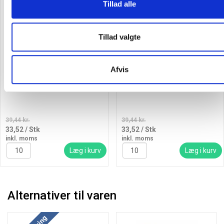
Tillad alle
Spar 15%
Spar 15%
Tillad valgte
Afvis
Penol marker 100 permanent
Penol marker 100 permanent
3-10mm grøn
3-10mm sort
39,44 kr.
39,44 kr.
33,52
/ Stk
33,52
/ Stk
inkl. moms
inkl. moms
Læg i kurv
Læg i kurv
Alternativer til varen