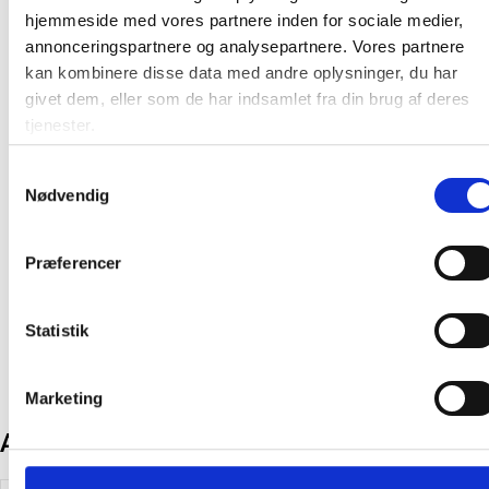
Flimmerfri
hjemmeside med vores partnere inden for sociale medier,
annonceringspartnere og analysepartnere. Vores partnere
kan kombinere disse data med andre oplysninger, du har
Farve:
Sort
givet dem, eller som de har indsamlet fra din brug af deres
Oprindelsesland:
Kina
tjenester.
Producent:
Unilux
Samtykkevalg
Nødvendig
Produktmanual
Præferencer
Produktmanual
Statistik
Marketing
Andre kunder købte også