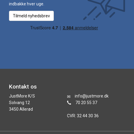
indbakke hver uge.
Tilmeld nyhedsbrev
Kontakt os
JustMore K/S
info@justmore.dk
Solvang 12
70 20 55 37
3450 Allerød
CVR: 32 44 30 36