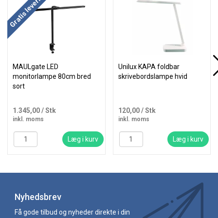
Gratis levering
MAULgate LED
Unilux KAPA foldbar
monitorlampe 80cm bred
skrivebordslampe hvid
sort
1.345,00
/ Stk
120,00
/ Stk
inkl. moms
inkl. moms
Læg i kurv
Læg i kurv
Nyhedsbrev
Få gode tilbud og nyheder direkte i din