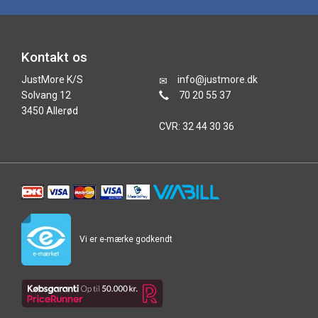
Kontakt os
JustMore K/S
info@justmore.dk
Solvang 12
70 20 55 37
3450 Allerød
CVR: 32 44 30 36
Vi er e-mærke godkendt