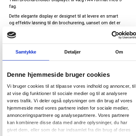
fag.
Dette elegante display er designet til at levere en smart
og effektiv løsning til din brochurering, uanset om det er
på kontoret, i butikken eller på messestanden.
Maksimal kapacitet 15 mm
Til vægmontering
Samtykke
Detaljer
Om
Inkl. skruer
Mål (BxHxD): 24 x 43 x 6,3 cm
Farve: Sølv
Denne hjemmeside bruger cookies
På lager:
121 stk
Vi bruger cookies til at tilpasse vores indhold og annoncer, til
at vise dig funktioner til sociale medier og til at analysere
Farve:
Sølv
vores trafik. Vi deler også oplysninger om din brug af vores
Oprindelsesland:
Kina
hjemmeside med vores partnere inden for sociale medier,
annonceringspartnere og analysepartnere. Vores partnere
Producent:
Twinco
kan kombinere disse data med andre oplysninger, du har
Tegning
givet dem, eller som de har indsamlet fra din brug af deres