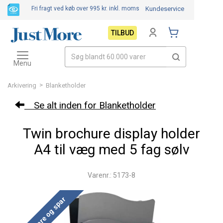
Fri fragt ved køb over 995 kr.
inkl. moms
Kundeservice
TILBUD
Toggle
navigation
Menu
>
Arkivering
Blanketholder
Se alt inden for Blanketholder
Twin brochure display holder
A4 til væg med 5 fag sølv
Varenr.: 5173-8
Køb mere og spar