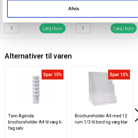
Afvis
184,19
/ Rulle
223,44
/ Rulle
inkl. moms
inkl. moms
Læg i kurv
Læg i kurv
Alternativer til varen
Spar 15%
Spar 15%
Twin Agenda
Brochureholder A4 med 12
brochureholder A4 til væg 6-
rum 1/3 til bord og væg klar
fag sølv