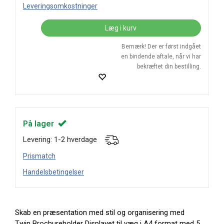
Leveringsomkostninger
Læg i kurv
Bemærk! Der er først indgået
en bindende aftale, når vi har
bekræftet din bestilling.
På lager
Levering: 1-2 hverdage
Prismatch
Handelsbetingelser
Skab en præsentation med stil og organisering med
Twin Brochureholder Displayet til væg i A4 format med 5