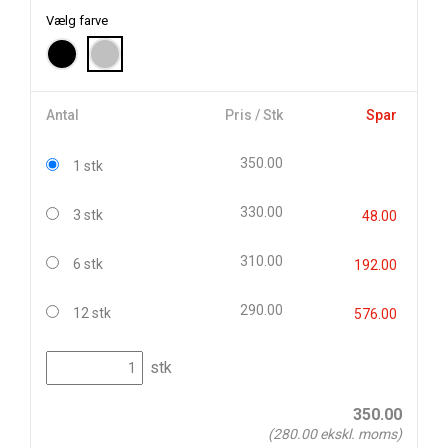
Vælg farve
Antal
Pris / Stk
Spar
350.00
1 stk
330.00
3 stk
48.00
310.00
6 stk
192.00
290.00
12 stk
576.00
stk
350.00
(
280.00
ekskl. moms)