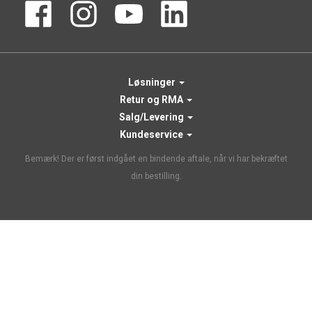
Løsninger
Retur og RMA
Salg/Levering
Kundeservice
Bemærk! Der er først indgået en bindende aftale, når vi har bekræftet
din bestilling.