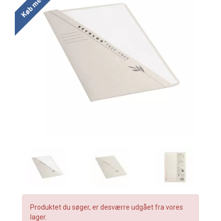
Produktet du søger, er desværre udgået fra vores
lager.