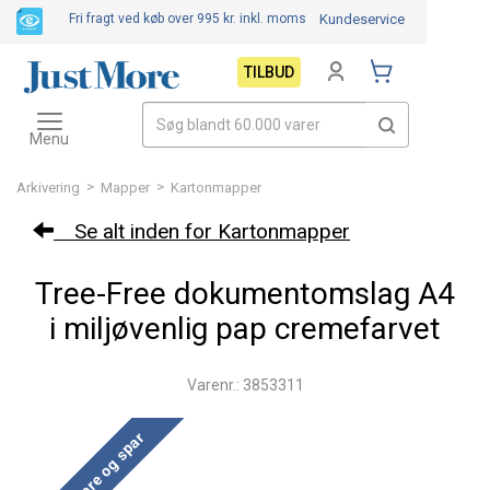
Fri fragt ved køb over 995 kr.
inkl. moms
Kundeservice
TILBUD
Toggle
navigation
Menu
>
>
Arkivering
Mapper
Kartonmapper
Se alt inden for Kartonmapper
Tree-Free dokumentomslag A4
i miljøvenlig pap cremefarvet
Varenr.: 3853311
Køb mere og spar