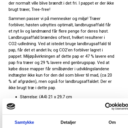
der normalt ville blive brændt i det fri. I pappet er der ikke
brugt træer, Tree-free!
Sammen passer vi på mennesker og miljø! Træer
forbliver, høsten udnyttes optimalt, landbrugsaffald får
et nyt liv og landmænd får flere penge for deres høst.
Landbrugsaffald brændes oftest, hvilket resulterer i
CO2-udledning. Ved at istedet bruge landbrugsaffald til
pap, får det et andet liv, og CO2'en forbliver lagret i
pappet. Miljøpåvirkningen af dette pap er 47 % lavere end
pap fra træer og 29 % lavere end genbrugspap. Ved at
købe disse mapper får småbønder i udviklingslandene
indtægter ikke kun for den del som bliver til mad, (ca 20
% af afgrøden), men også for landbrugsaffaldet. Der er
ikke brugt træ i dette pap.
Størrelse: (A4) 21 x 29,7 cm
Opbevaringskapacitet: 5 mm
Materiale: Pap af landbrugsaffald
Farve: Creme
Samtykke
Detaljer
Om