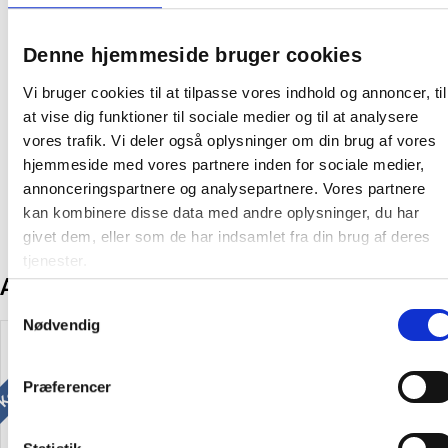
1 pakke:
10 stk
Denne hjemmeside bruger cookies
Farve:
Creme
Vi bruger cookies til at tilpasse vores indhold og annoncer, til
at vise dig funktioner til sociale medier og til at analysere
Oprindelsesland:
Nederlandene
vores trafik. Vi deler også oplysninger om din brug af vores
Producent:
Djois
hjemmeside med vores partnere inden for sociale medier,
annonceringspartnere og analysepartnere. Vores partnere
kan kombinere disse data med andre oplysninger, du har
givet dem, eller som de har indsamlet fra din brug af deres
tjenester.
Andre kunder købte også
Samtykkevalg
Køb mere og spar
Køb mere og spar
Nødvendig
Præferencer