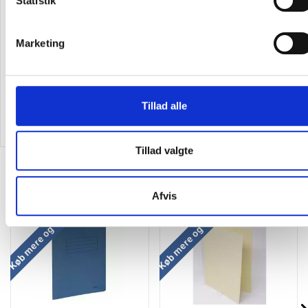
Statistik
Office elastikmapper A4 med
Herma kuvertmappe plast A4 i
3 klapper 400g brun karton
assorterede trend farver, 5 stk
Marketing
13,44
/ Stk
62,19
/ Pakke
inkl. moms
inkl. moms
Tillad alle
Læg i kurv
Læg i kurv
Tillad valgte
Alternativer til varen
Afvis
Køb mere og spar
Køb mere og spar