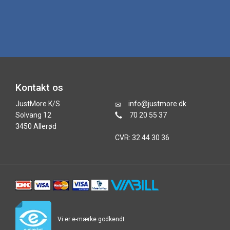
Kontakt os
JustMore K/S
info@justmore.dk
Solvang 12
70 20 55 37
3450 Allerød
CVR: 32 44 30 36
Vi er e-mærke godkendt