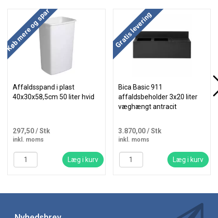
Køb mere og spar
Køb mere og spar
Gratis levering
Affaldsspand i plast
Bica Basic 911
40x30x58,5cm 50 liter hvid
affaldsbeholder 3x20 liter
væghængt antracit
297,50
/ Stk
3.870,00
/ Stk
inkl. moms
inkl. moms
Læg i kurv
Læg i kurv
Nyhedsbrev