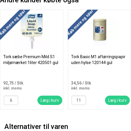
Andre kunder købte også
Køb mere og spar
Køb mere og spar
Tork sæbe Premium Mild S1
Tork Basic M1 aftørringspapir
miljømærket 1liter 420501 gul
uden hylse 120144 gul
92,75
/ Stk
34,56
/ Stk
inkl. moms
inkl. moms
Læg i kurv
Læg i kurv
Alternativer til varen