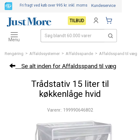
Fri fragt ved køb over 995 kr.
inkl. moms
Kundeservice
TILBUD
Toggle
navigation
Menu
>
>
>
Rengøring
Affaldssystemer
Affaldsspande
Affaldsspand til væg
Se alt inden for Affaldsspand til væg
Trådstativ 15 liter til
køkkenlåge hvid
Varenr.: 199990646802