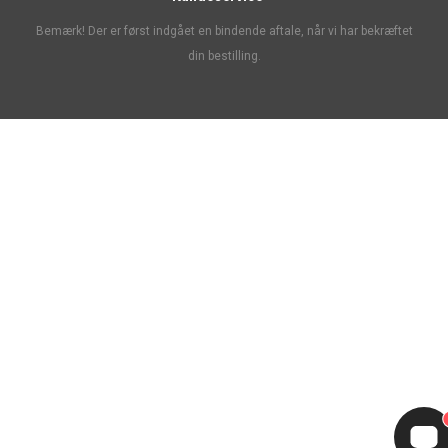
Bemærk! Der er først indgået en bindende aftale, når vi har bekræftet
din bestilling.