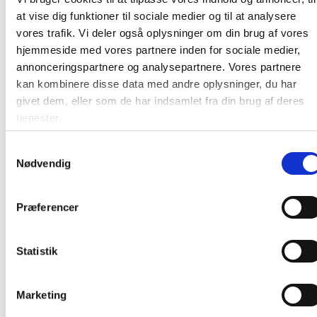
at vise dig funktioner til sociale medier og til at analysere
vores trafik. Vi deler også oplysninger om din brug af vores
hjemmeside med vores partnere inden for sociale medier,
annonceringspartnere og analysepartnere. Vores partnere
kan kombinere disse data med andre oplysninger, du har
Affaldspose med snøreluk 12 my
givet dem, eller som de har indsamlet fra din brug af deres
44x50cm LLDPE 20 liter grå
tjenester.
Samtykkevalg
Nødvendig
Fra 10,63 / rulle
Læg i kurv
ruller
Præferencer
Statistik
Marketing