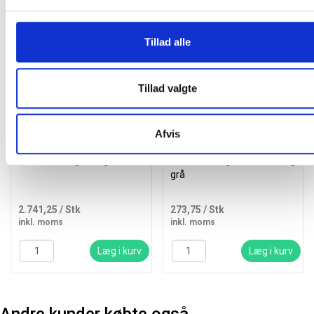
Andre kunder købte også
Køb mere og spar
Køb mere og spar
Gratis levering
Tillad alle
Tillad valgte
Afvis
Bica 811 affaldsstation
Twin affaldsspand til
3x20 liter vægthængt sort
kildesortering 20 liter sort og
grå
2.741,25
/ Stk
273,75
/ Stk
inkl. moms
inkl. moms
Læg i kurv
Læg i kurv