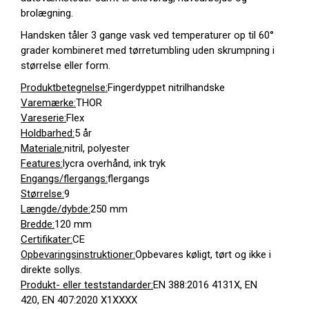
brolægning.
Handsken tåler 3 gange vask ved temperaturer op til 60°
grader kombineret med tørretumbling uden skrumpning i
størrelse eller form.
Produktbetegnelse:
Fingerdyppet nitrilhandske
Varemærke:
THOR
Vareserie:
Flex
Holdbarhed:
5 år
Materiale:
nitril, polyester
Features:
lycra overhånd, ink tryk
Engangs/flergangs:
flergangs
Størrelse:
9
Længde/dybde:
250 mm
Bredde:
120 mm
Certifikater:
CE
Opbevaringsinstruktioner:
Opbevares køligt, tørt og ikke i
direkte sollys.
Produkt- eller teststandarder:
EN 388:2016 4131X, EN
420, EN 407:2020 X1XXXX