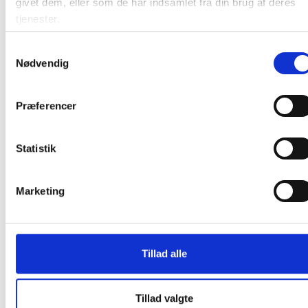
givet dem, eller som de har indsamlet fra din brug af deres
Læg i kurv
par
tjenester.
Samtykkevalg
Nødvendig
Præferencer
Andre kunder købte også
Statistik
Marketing
Tillad alle
Bomuldshandske tricot
DPL Latexhandske Nova
latex Str. 9 med elastikken
Super 65 str 7 indvendig
Tillad valgte
hvid
velourisering sort