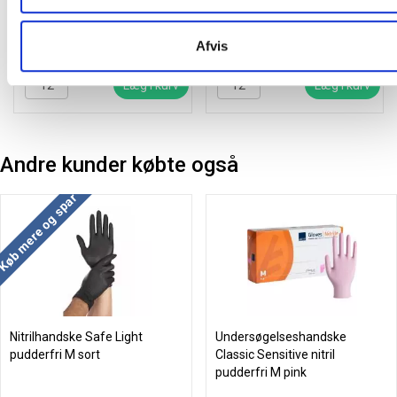
10,75
/ Par
21,56
/ Par
Afvis
inkl. moms
inkl. moms
Læg i kurv
Læg i kurv
Andre kunder købte også
Køb mere og spar
Nitrilhandske Safe Light
Undersøgelseshandske
pudderfri M sort
Classic Sensitive nitril
pudderfri M pink