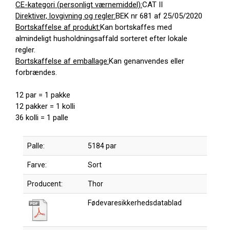
CE-kategori (personligt værnemiddel):
CAT II
Direktiver, lovgivning og regler:
BEK nr 681 af 25/05/2020
Bortskaffelse af produkt:
Kan bortskaffes med
almindeligt husholdningsaffald sorteret efter lokale
regler.
Bortskaffelse af emballage:
Kan genanvendes eller
forbrændes.
12 par = 1 pakke
12 pakker = 1 kolli
36 kolli = 1 palle
Palle:
5184 par
Farve:
Sort
Producent:
Thor
Fødevaresikkerhedsdatablad