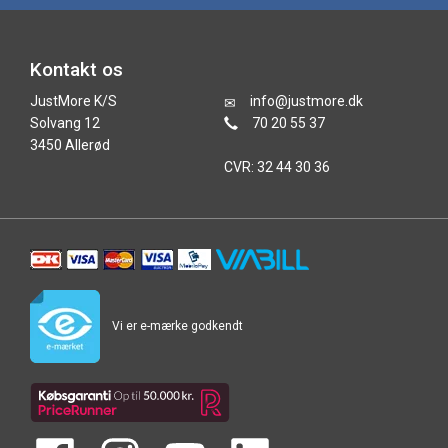
Kontakt os
JustMore K/S
info@justmore.dk
Solvang 12
70 20 55 37
3450 Allerød
CVR: 32 44 30 36
Vi er e-mærke godkendt