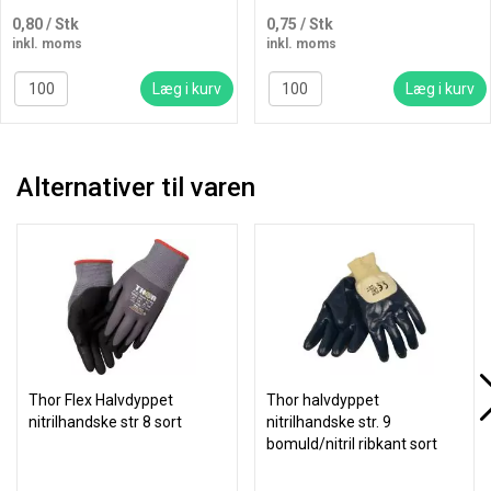
0,80
/ Stk
0,75
/ Stk
inkl. moms
inkl. moms
Læg i kurv
Læg i kurv
Alternativer til varen
Thor Flex Halvdyppet
Thor halvdyppet
nitrilhandske str 8 sort
nitrilhandske str. 9
bomuld/nitril ribkant sort