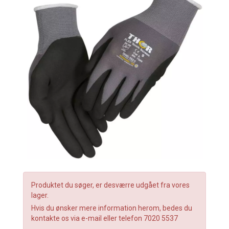
Produktet du søger, er desværre udgået fra vores
lager.
Hvis du ønsker mere information herom, bedes du
kontakte os via e-mail eller telefon 7020 5537