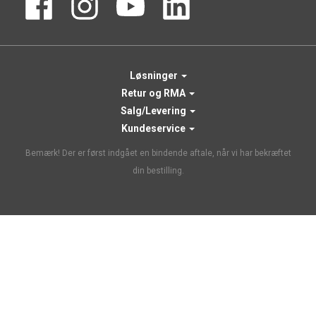
Løsninger
Retur og RMA
Salg/Levering
Kundeservice
Bemærk! Der er først indgået en bindende aftale, når vi har bekræftet
din bestilling.