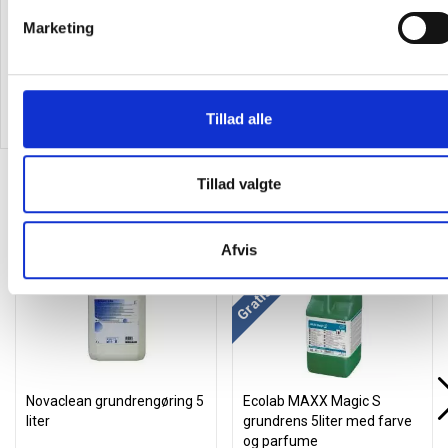
Marketing
29,88 kr.
14,38 kr.
25,39
/ Stk
12,22
/ Stk
inkl. moms
inkl. moms
Læg i kurv
Læg i kurv
Tillad alle
Tillad valgte
Alternativer til varen
Afvis
Gratis levering
Spar 15%
Spar 15%
Novaclean grundrengøring 5
Ecolab MAXX Magic S
liter
grundrens 5liter med farve
og parfume