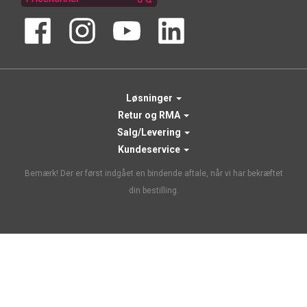
Løsninger
Retur og RMA
Salg/Levering
Kundeservice
Bemærk! Der er først indgået en bindende aftale, når vi har bekræftet
din bestilling.