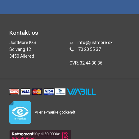
Kontakt os
JustMore K/S
info@justmore.dk
Solvang 12
70 20 55 37
3450 Allerød
CVR: 32 44 30 36
Vi er e-mærke godkendt