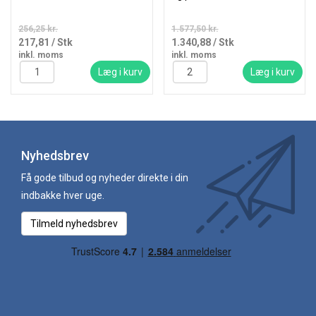
256,25 kr.
1.577,50 kr.
217,81
/ Stk
1.340,88
/ Stk
inkl. moms
inkl. moms
Læg i kurv
Læg i kurv
Nyhedsbrev
Få gode tilbud og nyheder direkte i din
indbakke hver uge.
Tilmeld nyhedsbrev