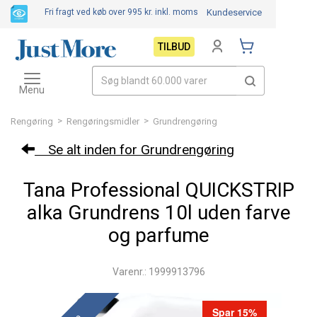
Fri fragt ved køb over 995 kr.
inkl. moms
Kundeservice
TILBUD
Toggle
navigation
Menu
>
>
Rengøring
Rengøringsmidler
Grundrengøring
Se alt inden for Grundrengøring
Tana Professional QUICKSTRIP
alka Grundrens 10l uden farve
og parfume
Varenr.: 1999913796
Spar 15%