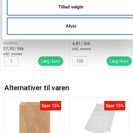
Tillad valgte
Vikan hygiejne håndskovl 0,5
Affaldssæk 100 liter
liter blå
LDPE/genanvendt 72x112cm
Afvis
sort
44,63 kr.
4,81
/ Stk
37,93
/ Stk
inkl. moms
inkl. moms
Læg i kurv
Læg i kurv
Alternativer til varen
Spar 15%
Spar 15%