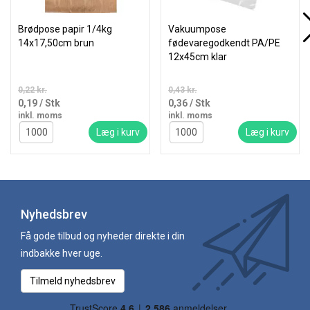
Brødpose papir 1/4kg
Vakuumpose
14x17,50cm brun
fødevaregodkendt PA/PE
12x45cm klar
0,22 kr.
0,43 kr.
0,19
/ Stk
0,36
/ Stk
inkl. moms
inkl. moms
Læg i kurv
Læg i kurv
Nyhedsbrev
Få gode tilbud og nyheder direkte i din
indbakke hver uge.
Tilmeld nyhedsbrev