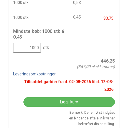
1000 stk
0,53
0,45
1000 stk
83,75
Mindste køb: 1000 stk á
0,45
stk
446,25
(
357,00
ekskl. moms)
Leveringsomkostninger
Tilbuddet gælder fra d.
02-08-2026
til d.
12-08-
2026
Læg i kurv
Bemærk! Der er først indgået
en bindende aftale, når vi har
bekræftet din bestilling.