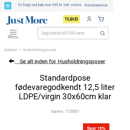
Fri fragt ved køb over 995 kr.
inkl. moms
Kundeservice
TILBUD
Toggle
navigation
Menu
>
Køkken
Husholdningsposer
Se alt inden for Husholdningsposer
Standardpose
fødevaregodkendt 12,5 liter
LDPE/virgin 30x60cm klar
Varenr.: 110001
Spar 15%