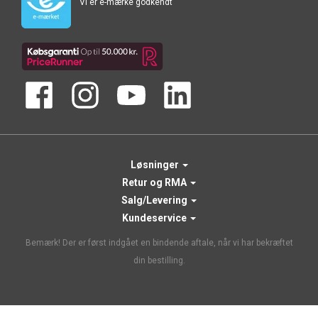
Vi er e-mærke godkendt
Løsninger
Retur og RMA
Salg/Levering
Kundeservice
Bemærk! Der er først indgået en bindende aftale, når vi har bekræftet
din bestilling.