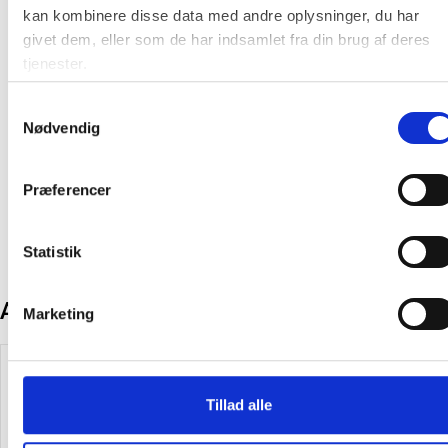
Farve:
Klar
kan kombinere disse data med andre oplysninger, du har
givet dem, eller som de har indsamlet fra din brug af deres
Producent:
Øvrige
tjenester.
Produktdatablad
Samtykkevalg
Nødvendig
Fødevaresikkerhedsdatablad
Præferencer
Statistik
Andre kunder købte også
Marketing
Spar 15%
Tillad alle