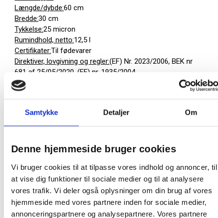
Længde/dybde:
60 cm
Bredde:
30 cm
Tykkelse:
25 micron
Rumindhold, netto:
12,5 l
Certifikater:
Til fødevarer
Direktiver, lovgivning og regler:
(EF) Nr. 2023/2006, BEK nr
681 af 25/05/2020, (EF) nr. 1935/2004
Sikkerhedsforskrifter og advarsler:
Bør opbevares
utilgængeligt for børn.
Bortskaffelse af produkt:
Kan bortskaffes med
Samtykke
Detaljer
Om
almindeligt husholdningsaffald sorteret efter lokale
regler.
Bortskaffelse af emballage:
Kan genbruges eller
forbrændes.
Denne hjemmeside bruger cookies
Vi bruger cookies til at tilpasse vores indhold og annoncer, til
1000 stk = 1 kolli
63 kolli = 1 palle
at vise dig funktioner til sociale medier og til at analysere
vores trafik. Vi deler også oplysninger om din brug af vores
hjemmeside med vores partnere inden for sociale medier,
Palle:
63000 stk
annonceringspartnere og analysepartnere. Vores partnere