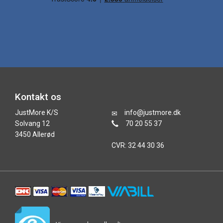
Kontakt os
JustMore K/S
info@justmore.dk
Solvang 12
70 20 55 37
3450 Allerød
CVR: 32 44 30 36