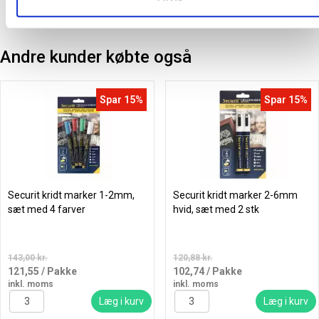
Andre kunder købte også
Spar 15%
Spar 15%
Securit kridt marker 1-2mm,
Securit kridt marker 2-6mm
sæt med 4 farver
hvid, sæt med 2 stk
143,00 kr.
120,88 kr.
121,55
/ Pakke
102,74
/ Pakke
inkl. moms
inkl. moms
Læg i kurv
Læg i kurv