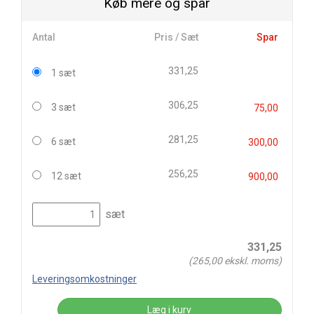
Køb mere og spar
Antal
Pris / Sæt
Spar
331,25
1 sæt
306,25
3 sæt
75,00
281,25
6 sæt
300,00
256,25
12 sæt
900,00
sæt
331,25
(
265,00
ekskl. moms)
Leveringsomkostninger
Læg i kurv