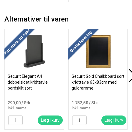
Alternativer til varen
Køb mere og spar
Køb mere og spar
Gratis levering
Securit Elegant A4
Securit Gold Chalkboard sort
dobbelsidet kridttavle
kridttavle 63x83cm med
bordskilt sort
guldramme
290,00
/ Stk
1.752,50
/ Stk
inkl. moms
inkl. moms
Læg i kurv
Læg i kurv