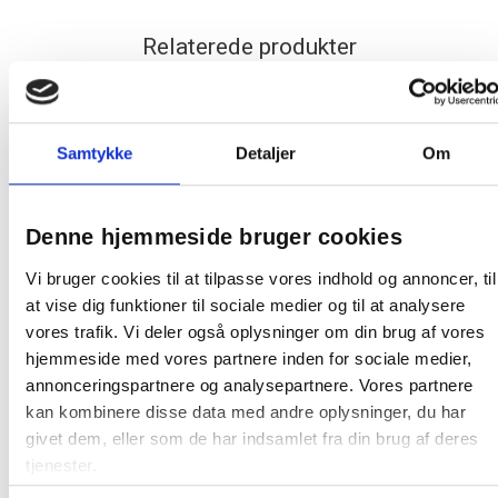
Relaterede produkter
Spar 15%
Samtykke
Detaljer
Om
Denne hjemmeside bruger cookies
Securit akryl klemmeholde med
krokodillenæb 10,5cm glasklar
Vi bruger cookies til at tilpasse vores indhold og annoncer, til
at vise dig funktioner til sociale medier og til at analysere
vores trafik. Vi deler også oplysninger om din brug af vores
32,77 / stk
hjemmeside med vores partnere inden for sociale medier,
annonceringspartnere og analysepartnere. Vores partnere
Læg i kurv
stk
kan kombinere disse data med andre oplysninger, du har
givet dem, eller som de har indsamlet fra din brug af deres
tjenester.