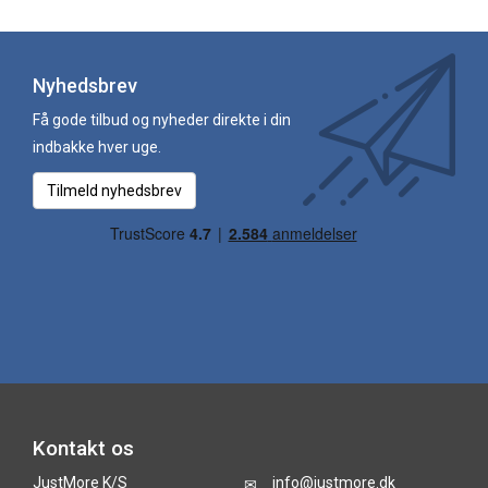
Nyhedsbrev
Få gode tilbud og nyheder direkte i din
indbakke hver uge.
Tilmeld nyhedsbrev
Kontakt os
JustMore K/S
info@justmore.dk