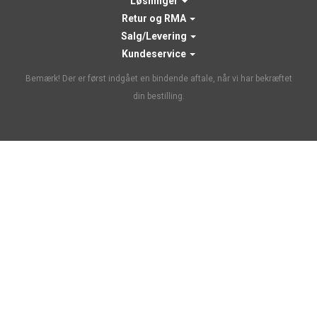
Løsninger
Retur og RMA
Salg/Levering
Kundeservice
Bemærk! Der er først indgået en bindende aftale, når vi har bekræftet
din bestilling.