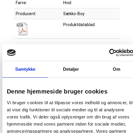
Farve:
Hvid
Producent:
Sækko-Boy
Produktdatablad
Relaterede produkter
Samtykke
Detaljer
Om
Denne hjemmeside bruger cookies
Vi bruger cookies til at tilpasse vores indhold og annoncer, til
at vise dig funktioner til sociale medier og til at analysere
vores trafik. Vi deler også oplysninger om din brug af vores
Sækko-boy affaldssæk 60 liter 35 my
55x103cm med tryk sort
hjemmeside med vores partnere inden for sociale medier,
annonceringspartnere og analysepartnere. Vores partnere