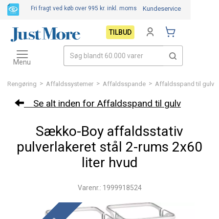
Fri fragt ved køb over 995 kr.
inkl. moms
Kundeservice
TILBUD
Toggle
navigation
Menu
>
>
>
Rengøring
Affaldssystemer
Affaldsspande
Affaldsspand til gulv
Se alt inden for Affaldsspand til gulv
Sækko-Boy affaldsstativ
pulverlakeret stål 2-rums 2x60
liter hvud
Varenr.: 1999918524