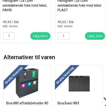
Piktogram 12x12cm
Piktogram 12x12cm
selvklæbende folie med tekst,
selvklæbende folie med tekst
PAPIR
PLAST
49,94
/ Stk
49,63
/ Stk
inkl. moms
inkl. moms
Læg i kurv
Læg i kurv
Alternativer til varen
Køb mere og spar
Gratis levering
Gratis levering
Bica 880 affaldsbeholder 80
Bica Basic 883