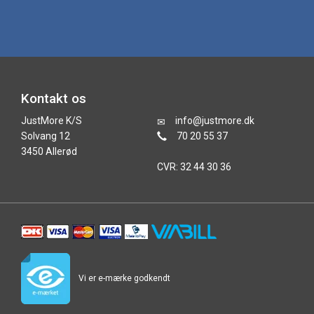
Kontakt os
JustMore K/S
info@justmore.dk
Solvang 12
70 20 55 37
3450 Allerød
CVR: 32 44 30 36
Vi er e-mærke godkendt