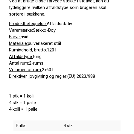
Ved at bruge disse farvede sække i stativet, kan du
tydeliggøre hvilken affaldstype som brugeren skal
sortere i sækkene.
Produktbetegnelse:
Affaldsstativ
Varemærke:
Sækko-Boy
Farve:
hvid
Materiale:
pulverlakeret stål
Rumindhold, brutto:
120 l
Affaldstype:
tung
Antal rum:
2-rums
Volumen af rum:
2x60 l
Direktiver, lovgivning og regler:
(EU) 2023/988
1 stk = 1 kolli
4 stk = 1 palle
4 kolli = 1 palle
Palle:
4 stk