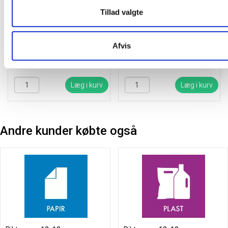
Bica 876 affaldsbeholder
Bica Basic 886
Tillad valgte
3x65 liter med løftelåg
affaldsbeholder 2x45 liter
antracit
åben og med låg antracit
Afvis
10.978,75
/ Stk
4.598,75
/ Stk
inkl. moms
inkl. moms
Læg i kurv
Læg i kurv
Andre kunder købte også