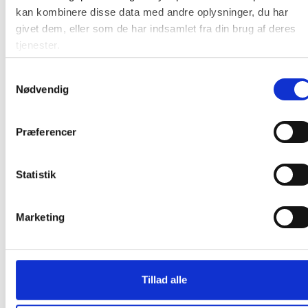
kan kombinere disse data med andre oplysninger, du har
givet dem, eller som de har indsamlet fra din brug af deres
25,25 / rulle
tjenester.
Læg i kurv
ruller
Samtykkevalg
Nødvendig
Præferencer
Statistik
Andre kunder købte også
Marketing
Gratis levering
Gratis levering
Tillad alle