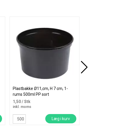
Gratis levering
Plastbakke Ø11,cm, H 7 cm, 1-
Plastbakke 17,5x11,9x
rums 500ml PP sort
650ml 650ml PP 1-rums
1,50
/ Stk
4,75
/ Stk
inkl. moms
inkl. moms
Læg i kurv
Læ