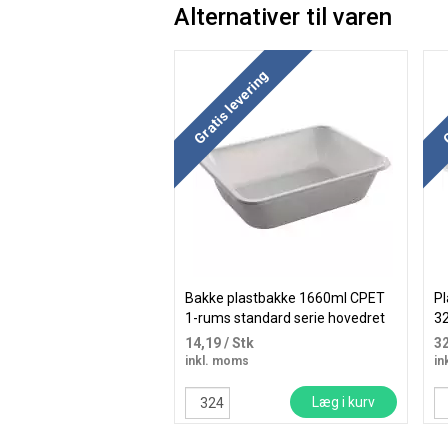
Alternativer til varen
Gratis levering
G
Bakke plastbakke 1660ml CPET
Pl
1-rums standard serie hovedret
3
hvid
14,19
/ Stk
3
inkl. moms
in
Læg i kurv