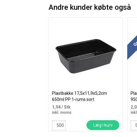
Andre kunder købte også
Køb
Gr
Plastbakke 17,5x11,9x5,2cm
Pla
650ml PP 1-rums sort
950
1,94
/ Stk
2,
inkl. moms
ink
Læg i kurv