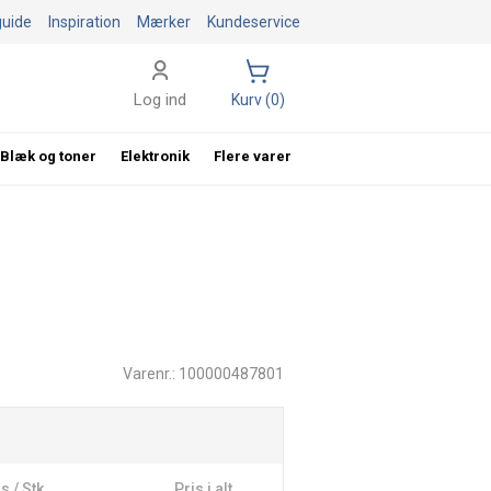
guide
Inspiration
Mærker
Kundeservice
Log ind
Kurv (0)
Blæk og toner
Elektronik
Flere varer
Varenr.: 100000487801
s / Stk
Pris i alt