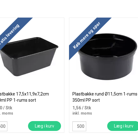
 mere og spar
Køb mere og spar
atis levering
stbakke 17,5x11,9x7,2cm
Plastbakke rund Ø11,5cm 1-rums
ml PP 1-rums sort
350ml PP sort
00
/ Stk
1,56
/ Stk
l. moms
inkl. moms
Læg i kurv
Læg i kurv