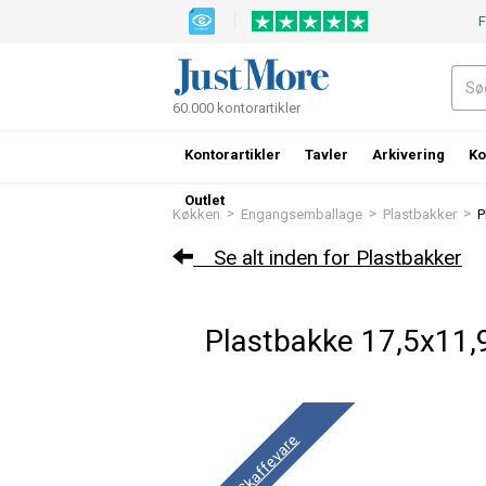
F
60.000 kontorartikler
Kontorartikler
Tavler
Arkivering
Ko
Outlet
>
>
>
Køkken
Engangsemballage
Plastbakker
P
Se alt inden for Plastbakker
Plastbakke 17,5x11,
Skaffevare