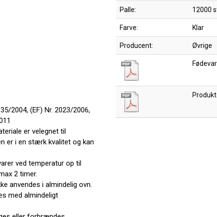
Palle:
12000 s
Farve:
Klar
Producent:
Øvrige
Fødevar
Produkt
1935/2004, (EF) Nr. 2023/2006,
2011
eriale er velegnet til
 er i en stærk kvalitet og kan
evarer ved temperatur op til
max 2 timer.
ke anvendes i almindelig ovn.
es med almindeligt
es eller forbrændes.