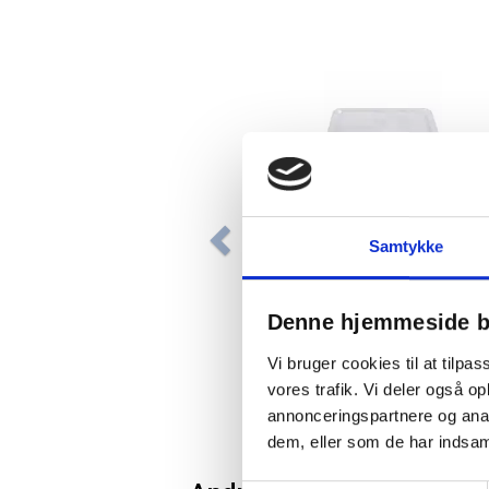
Samtykke
Låg klar PLAST til standard
bakke PP
Denne hjemmeside b
Vi bruger cookies til at tilpas
Fra 1,04 / stk
vores trafik. Vi deler også 
annonceringspartnere og anal
stk
Læg i kurv
dem, eller som de har indsaml