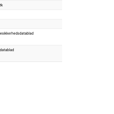
tk
esikkerhedsdatablad
datablad