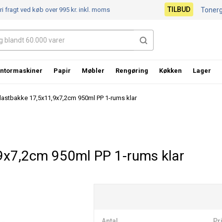
TILBUD
ri fragt ved køb over 995 kr.
inkl. moms
Toner
ntormaskiner
Papir
Møbler
Rengøring
Køkken
Lager
lastbakke 17,5x11,9x7,2cm 950ml PP 1-rums klar
9x7,2cm 950ml PP 1-rums klar
Antal
Pri