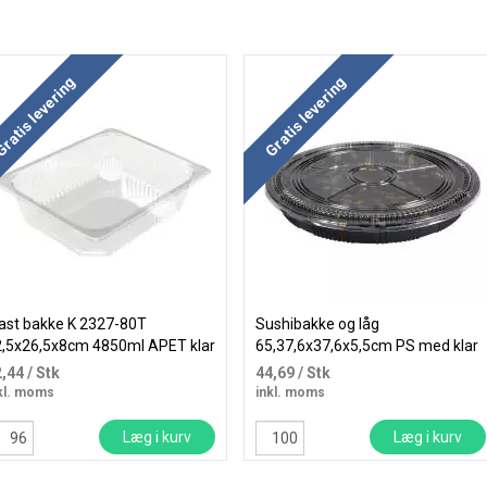
ratis levering
Gratis levering
ast bakke K 2327-80T
Sushibakke og låg
2,5x26,5x8cm 4850ml APET klar
65,37,6x37,6x5,5cm PS med klar
låg rund sort
2,44
/ Stk
44,69
/ Stk
kl. moms
inkl. moms
Læg i kurv
Læg i kurv