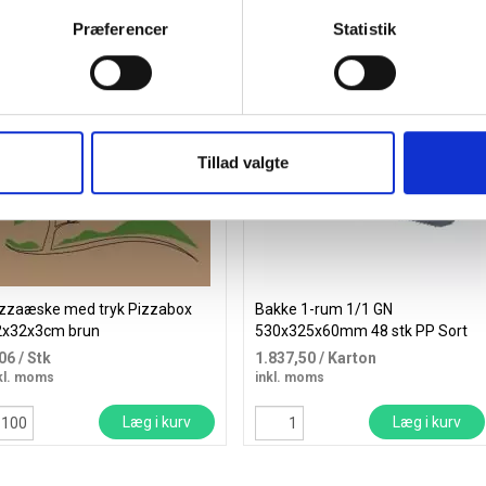
Præferencer
Statistik
b mere og spar
Gratis levering
Tillad valgte
izzaæske med tryk Pizzabox
Bakke 1-rum 1/1 GN
2x32x3cm brun
530x325x60mm 48 stk PP Sort
,06
/ Stk
1.837,50
/ Karton
kl. moms
inkl. moms
Læg i kurv
Læg i kurv