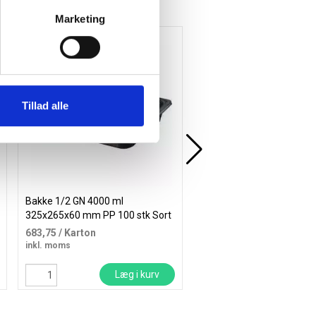
Marketing
Køb mere og spar
Tillad alle
Bakke 1/2 GN 4000 ml
Alufolie 20m x 30cm pak
325x265x60 mm PP 100 stk Sort
2 ruller stanniol
683,75
/ Karton
45,25
/ Pakke
inkl. moms
inkl. moms
Læg i kurv
Læg i