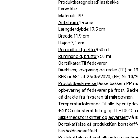
Produktbetegnelse:
Plastbakke
Farve:
klar
Materiale:
PP
Antal rum:
1-rums
Længde/dybde:
17,5 cm
Bredde:
11,9 cm
Højde:
7,2 cm
Rumindhold, netto:
950 ml
Rumindhold, brutto:
950 ml
Certifikater:
Til fødevarer
Direktiver, lovgivning og regler:
(EF) nr. 
BEK nr 681 af 25/05/2020, (EF) Nr. 10/
Produktbeskrivelse:
Disse bakker i PP mat
opbevaring af fødevarer på frost. Bakken
gå direkte fra fryseren til mikroovnen.
Temperaturtolerance:
Til alle typer fød
+40°C i ubestemt tid og op til +100°C i 
Sikkerhedsforskrifter og advarsler:
Må ik
Bortskaffelse af produkt:
Kan bortskaff
husholdningsaffald.
Bortskaffelse af emballage:
Kan genbrug