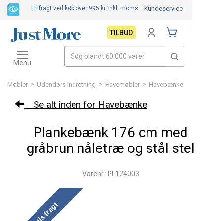
Fri fragt ved køb over 995 kr.
inkl. moms
Kundeservice
TILBUD
Toggle
navigation
Menu
>
>
>
Møbler
Udendørs indretning
Havemøbler
Havebænke
Se alt inden for Havebænke
Plankebænk 176 cm med
gråbrun nåletræ og stål stel
Varenr.: PL124003
Gratis fragt