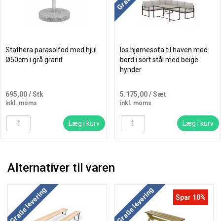
Stathera parasolfod med hjul
Ios hjørnesofa til haven med
Ø50cm i grå granit
bord i sort stål med beige
hynder
695,00
/ Stk
5.175,00
/ Sæt
inkl. moms
inkl. moms
Læg i kurv
Læg i kurv
Alternativer til varen
Køb mere og spar
Gratis levering
Gratis levering
Spar 10%