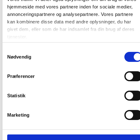
hjemmeside med vores partnere inden for sociale medier,
annonceringspartnere og analysepartnere. Vores partnere
Trallebænk Rustik Design med hylde
218×49 cm drivtømmerfarve
kan kombinere disse data med andre oplysninger, du har
givet dem, eller som de har indsamlet fra din brug af deres
tjenester.
Fra 3.775,00 / stk
Samtykkevalg
Nødvendig
Læg i kurv
stk
Præferencer
Statistik
Andre kunder købte også
Marketing
Gratis levering
Gratis levering