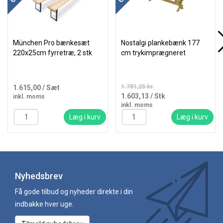
München Pro bænkesæt
Nostalgi plankebænk 177
220x25cm fyrretræ, 2 stk
cm trykimprægneret
1.781,25 kr.
1.615,00
/ Sæt
1.603,13
/ Stk
inkl. moms
inkl. moms
Læg i kurv
Læg i kurv
Nyhedsbrev
Få gode tilbud og nyheder direkte i din
indbakke hver uge.