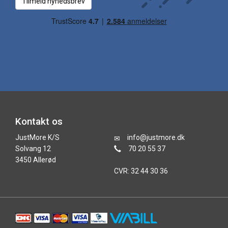
Tilmeld nyhedsbrev
Kontakt os
JustMore K/S
info@justmore.dk
Solvang 12
70 20 55 37
3450 Allerød
CVR: 32 44 30 36