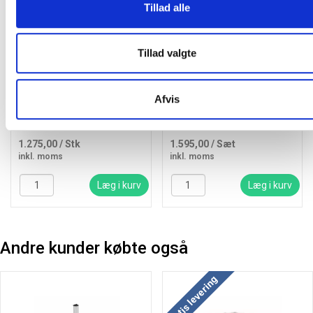
Tillad alle
Tillad valgte
Cerox parasol uden
Mykonos havemøbelsæt
parasolfod Ø270cm beige
med to loungestole og bord
Afvis
sort
1.275,00
/ Stk
1.595,00
/ Sæt
inkl. moms
inkl. moms
Læg i kurv
Læg i kurv
Andre kunder købte også
Gratis levering