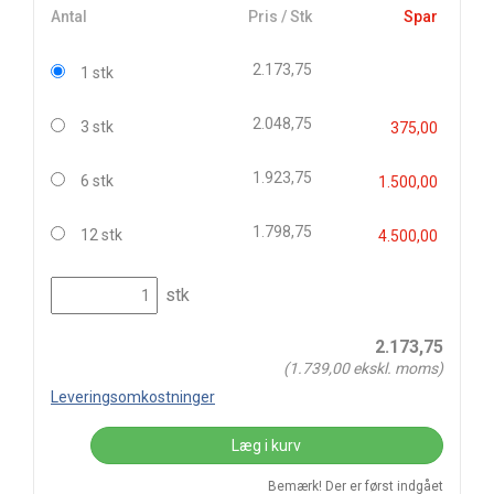
Antal
Pris / Stk
Spar
2.173,75
1 stk
2.048,75
3 stk
375,00
1.923,75
6 stk
1.500,00
1.798,75
12 stk
4.500,00
stk
2.173,75
(
1.739,00
ekskl. moms)
Leveringsomkostninger
Læg i kurv
Bemærk! Der er først indgået