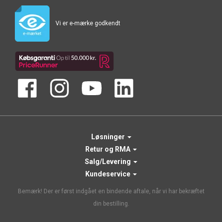
Vi er e-mærke godkendt
Løsninger
Retur og RMA
Salg/Levering
Kundeservice
Bemærk! Der er først indgået en bindende aftale, når vi har bekræftet
din bestilling.