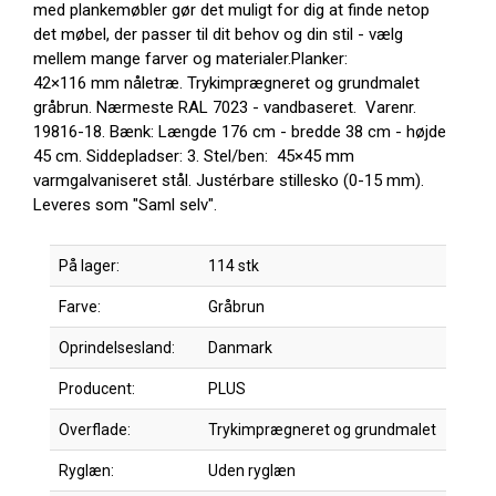
med plankemøbler gør det muligt for dig at finde netop
det møbel, der passer til dit behov og din stil - vælg
mellem mange farver og materialer.Planker:
42×116 mm nåletræ. Trykimprægneret og grundmalet
gråbrun. Nærmeste RAL 7023 - vandbaseret. Varenr.
19816-18. Bænk: Længde 176 cm - bredde 38 cm - højde
45 cm. Siddepladser: 3. Stel/ben: 45×45 mm
varmgalvaniseret stål. Justérbare stillesko (0-15 mm).
Leveres som "Saml selv".
På lager:
114 stk
Farve:
Gråbrun
Oprindelsesland:
Danmark
Producent:
PLUS
Overflade:
Trykimprægneret og grundmalet
Ryglæn:
Uden ryglæn