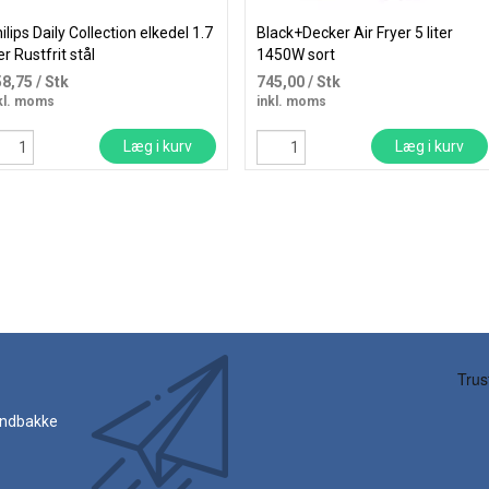
ilips Daily Collection elkedel 1.7
Black+Decker Air Fryer 5 liter
ter Rustfrit stål
1450W sort
58,75
/ Stk
745,00
/ Stk
kl. moms
inkl. moms
Læg i kurv
Læg i kurv
 indbakke