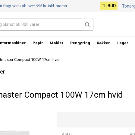
TILBUD
ri fragt ved køb over 995 kr.
inkl. moms
Toner
ntormaskiner
Papir
Møbler
Rengøring
Køkken
Lager
tmaster Compact 100W 17cm hvid
er
master Compact 100W 17cm hvid
Antal
Pri