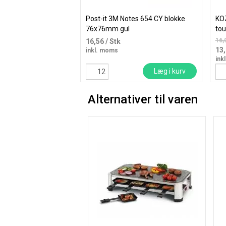
Post-it 3M Notes 654 CY blokke
KO
76x76mm gul
tou
16,
16,56
/ Stk
13
inkl. moms
ink
Læg i kurv
Alternativer til varen