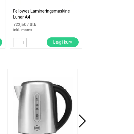
Fellowes Lamineringsmaskine
Epson WorkForce Pro W
Lunar A4
4825DWF multifunktion
farve
722,50
/ Stk
1.280,00
/ Stk
inkl. moms
inkl. moms
Læg i kurv
Læ