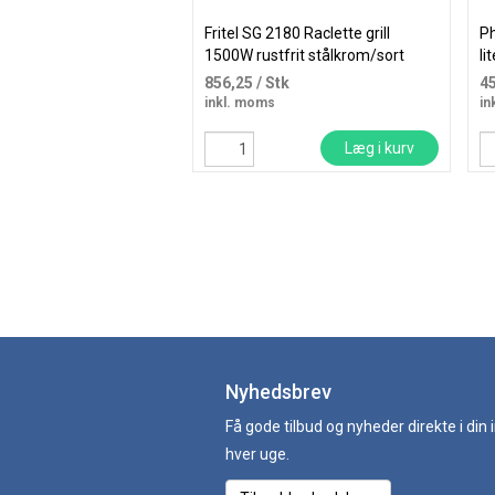
Fritel SG 2180 Raclette grill
Ph
1500W rustfrit stålkrom/sort
li
856,25
/ Stk
4
inkl. moms
in
Læg i kurv
Nyhedsbrev
Få gode tilbud og nyheder direkte i din
hver uge.