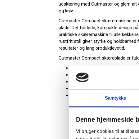
udskæring med Cutmaster og glem alt o
og kniv.
Cutmaster Compact skæremaskine er de
plads. Det foldede, kompakte design på
praktiske skæremaskine til alle køkkene
rustfrit stål giver styrke og holdbarhed
resultater og lang produktlevetid.
Cutmaster Compact skæreblade er fuldt
Foldbart design
17 cm skæreblad i rustfrit stål
1 til 15 mm tykkelse
Sikkerheds-feeder/skubber
Flere anvendelsesområder til al 
Samtykke
Denne hjemmeside b
Vi bruger cookies til at tilpas
vores trafik. Vi deler også 