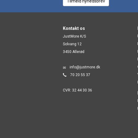
Tilmeld nyhedsbrev
Kontakt os
JustMore K/S
Solvang 12
3450 Allerød
info@justmore.dk
70 20 55 37
CVR: 32 44 30 36