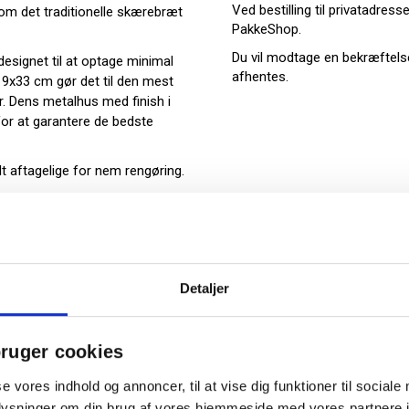
Ved bestilling til privatadress
m det traditionelle skærebræt
PakkeShop.
Du vil modtage en bekræftels
signet til at optage minimal
afhentes.
 9x33 cm gør det til den mest
r. Dens metalhus med finish i
 for at garantere de bedste
 aftagelige for nem rengøring.
slags mad
Detaljer
ruger cookies
se vores indhold og annoncer, til at vise dig funktioner til sociale
oplysninger om din brug af vores hjemmeside med vores partnere i