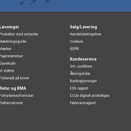
Løsninger
Salg/Levering
Produkter med omtanke
Handelsbetingelser
Mærkningsguide
Cookies
Mærker
GDPR
Papirstørrelser
Kundeservice
Gavekode
Om JustMore
Vi støtter
Åbningstider
Forberedt på kriser
Bankoplysninger
Retur og RMA
ESG rapport
Fortrydelsesformular
CO2e digitalt produktpas
Reklamationer
Fødevarerapport