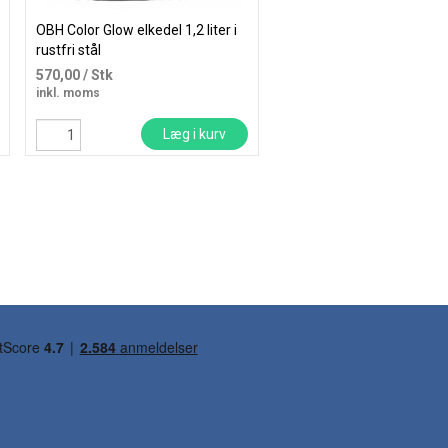
OBH Color Glow elkedel 1,2 liter i
BLACK+DECKER Food pro
rustfri stål
1200W børstet stål
570,00
/ Stk
897,50
/ Stk
inkl. moms
inkl. moms
Læg i kurv
Læg i