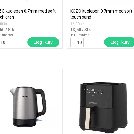
ZO kuglepen 0,7mm med soft
KOZO kuglepen 0,7mm med soft
ch grøn
touch sand
00 kr.
16,00 kr.
,60
/ Stk
13,60
/ Stk
l. moms
inkl. moms
Læg i kurv
Læg i kurv