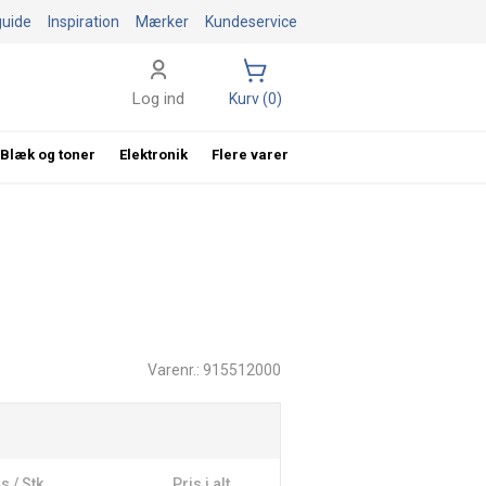
guide
Inspiration
Mærker
Kundeservice
Log ind
Kurv (0)
Blæk og toner
Elektronik
Flere varer
Varenr.: 915512000
s / Stk
Pris i alt