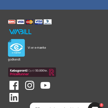
Vi er e-mærke
godkendt
1