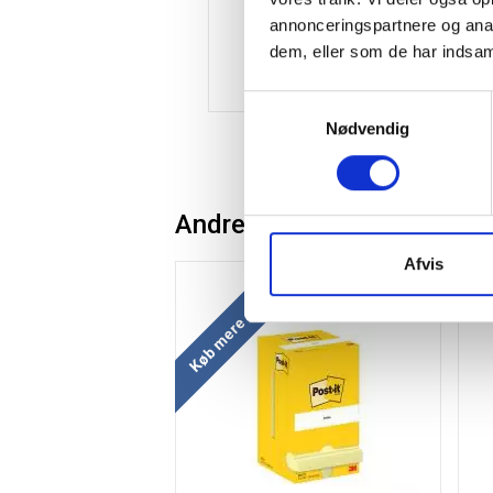
annonceringspartnere og anal
dem, eller som de har indsaml
Samtykkevalg
Nødvendig
Andre kunder købte også
Afvis
Køb mere og spar