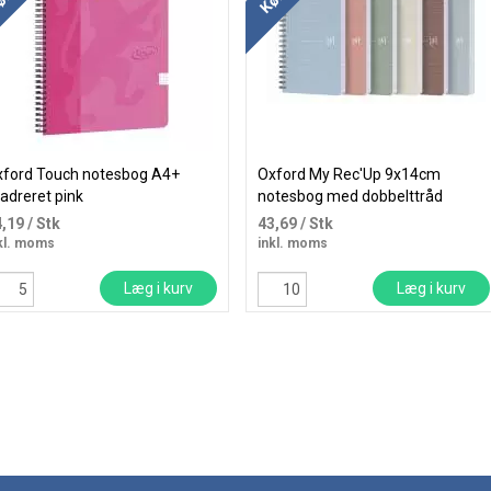
xford Touch notesbog A4+
Oxford My Rec'Up 9x14cm
adreret pink
notesbog med dobbelttråd
kvadreret
4,19
/ Stk
43,69
/ Stk
kl. moms
inkl. moms
Læg i kurv
Læg i kurv