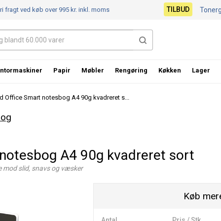
TILBUD
ri fragt ved køb over 995 kr.
inkl. moms
Toner
ntormaskiner
Papir
Møbler
Rengøring
Køkken
Lager
d Office Smart notesbog A4 90g kvadreret s...
bog
 notesbog A4 90g kvadreret sort
e mod slid, snavs og væsker
Køb mere
Antal
Pris / Stk