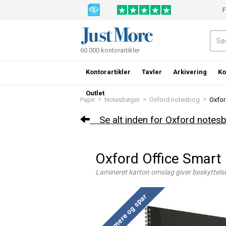
F
60.000 kontorartikler
Kontorartikler
Tavler
Arkivering
Ko
Outlet
>
>
>
Papir
Notesbøger
Oxford notesbog
Oxfor
Se alt inden for Oxford notes
Oxford Office Smart
Lamineret karton omslag giver beskyttels
Køb mere og spar