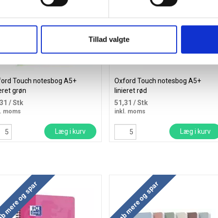
Tillad valgte
ord Touch notesbog A5+
Oxford Touch notesbog A5+
ieret grøn
linieret rød
,31
/ Stk
51,31
/ Stk
l. moms
inkl. moms
Læg i kurv
Læg i kurv
b mere og spar
Køb mere og spar