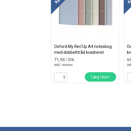
Oxford My Rec'Up A4 notesbog
O
med dobbelttråd kvadreret
kv
71,94
/ Stk
6
inkl. moms
in
Læg i kurv