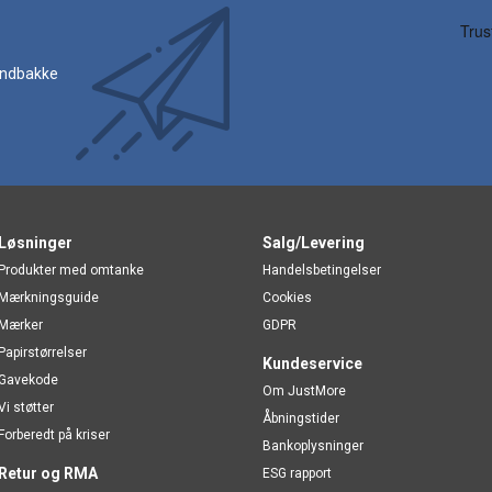
 indbakke
Løsninger
Salg/Levering
Produkter med omtanke
Handelsbetingelser
Mærkningsguide
Cookies
Mærker
GDPR
Papirstørrelser
Kundeservice
Gavekode
Om JustMore
Vi støtter
Åbningstider
Forberedt på kriser
Bankoplysninger
Retur og RMA
ESG rapport