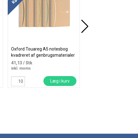
Oxford Touareg A5 notesbog
Oxford International
kvadreret af genbrugsmaterialer
MeetingBook A5+ linieret
100 sider
41,13
/ Stk
150,75
/ Stk
inkl. moms
inkl. moms
Læg i kurv
Læg i