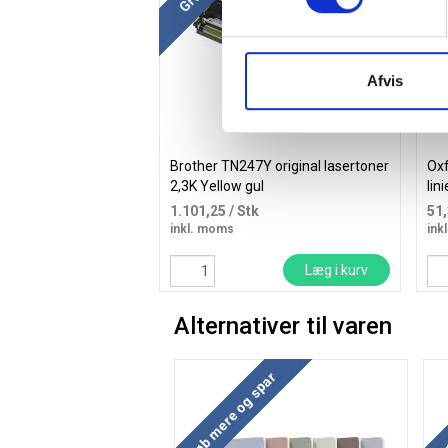
Afvis
Brother TN247Y original lasertoner
Oxf
2,3K Yellow gul
lin
1.101,25
/ Stk
51
inkl. moms
ink
Læg i kurv
Alternativer til varen
Køb mere og spar
Kø