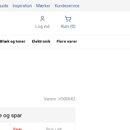
guide
Inspiration
Mærker
Kundeservice
Log ind
Kurv (0)
Blæk og toner
Elektronik
Flere varer
Varenr.: H300642
 og spar
Spar
Pris i alt