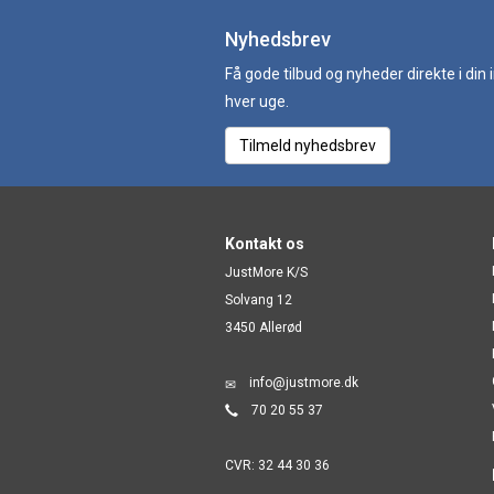
Nyhedsbrev
Få gode tilbud og nyheder direkte i din
hver uge.
Tilmeld nyhedsbrev
Kontakt os
JustMore K/S
Solvang 12
3450 Allerød
info@justmore.dk
70 20 55 37
CVR: 32 44 30 36