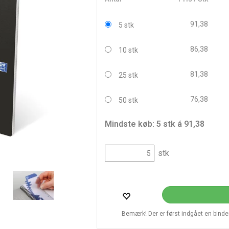
91,38
5 stk
86,38
10 stk
81,38
25 stk
76,38
50 stk
Mindste køb: 5 stk á 91,38
stk
Bemærk! Der er først indgået en bindend