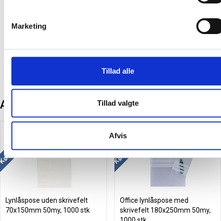
Marketing
Fødevarekontaktmaterialer
Tillad alle
Andre kunder købte også
Tillad valgte
Køb mere og spar
Køb mere og spar
Afvis
Lynlåspose uden skrivefelt
Office lynlåspose med
70x150mm 50my, 1000 stk
skrivefelt 180x250mm 50my,
1000 stk