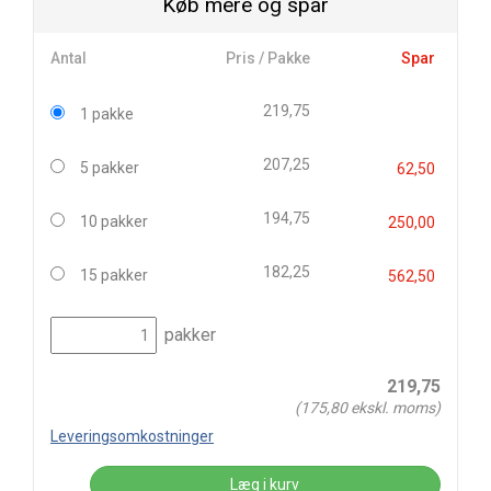
Køb mere og spar
Antal
Pris / Pakke
Spar
219,75
1 pakke
207,25
5 pakker
62,50
194,75
10 pakker
250,00
182,25
15 pakker
562,50
pakker
219,75
(
175,80
ekskl. moms)
Leveringsomkostninger
Læg i kurv