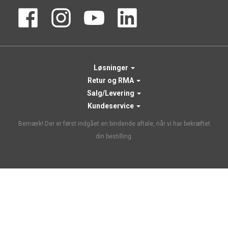
Løsninger
Retur og RMA
Salg/Levering
Kundeservice
Bemærk! Der er først indgået en bindende aftale, når vi har bekræftet
din bestilling.