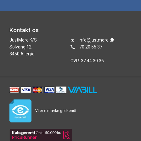
Kontakt os
JustMore K/S
info@justmore.dk
Solvang 12
70 20 55 37
3450 Allerød
CVR: 32 44 30 36
Vi er e-mærke godkendt