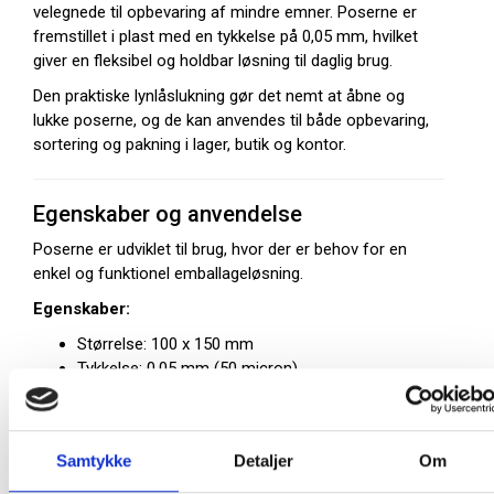
velegnede til opbevaring af mindre emner. Poserne er
fremstillet i plast med en tykkelse på 0,05 mm, hvilket
giver en fleksibel og holdbar løsning til daglig brug.
Den praktiske lynlåslukning gør det nemt at åbne og
lukke poserne, og de kan anvendes til både opbevaring,
sortering og pakning i lager, butik og kontor.
Egenskaber og anvendelse
Poserne er udviklet til brug, hvor der er behov for en
enkel og funktionel emballageløsning.
Egenskaber:
Størrelse: 100 x 150 mm
Tykkelse: 0,05 mm (50 micron)
Uden skrivefelt
Lynlåslukning for nem åbning og lukning
Transparent materiale
Samtykke
Detaljer
Om
Velegnet til mindre emner
Egnet til sortering og organisering