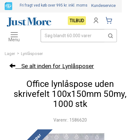
Fri fragt ved køb over 995 kr.
inkl. moms
Kundeservice
TILBUD
Toggle
navigation
Menu
>
Lager
Lynlåsposer
Se alt inden for Lynlåsposer
Office lynlåspose uden
skrivefelt 100x150mm 50my,
1000 stk
Varenr.: 1586620