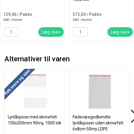
129,06
/ Pakke
572,50
/ Pakke
inkl. moms
inkl. moms
Læg i kurv
Læg i kurv
Alternativer til varen
Køb mere og spar
Lynlåspose med skrivefelt
Fødevaregodkendte
150x200mm 90my, 1000 stk
lynlåsposer uden skrivefelt
6x8cm 50my LDPE