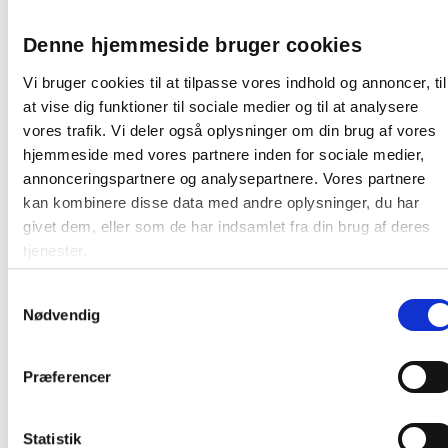
Leveres i æske med 1000 stk
Flergangs anvendelse
Denne hjemmeside bruger cookies
Farve: klar
Vi bruger cookies til at tilpasse vores indhold og annoncer, til
Disse poser kan med fordel anvendes sammen med
at vise dig funktioner til sociale medier og til at analysere
produkter fra kategorien
emballage
og opbevaring
til
vores trafik. Vi deler også oplysninger om din brug af vores
strukturering af små varer og fødevarer.
hjemmeside med vores partnere inden for sociale medier,
annonceringspartnere og analysepartnere. Vores partnere
På lager:
168 pakker
kan kombinere disse data med andre oplysninger, du har
givet dem, eller som de har indsamlet fra din brug af deres
Farve:
Plast LDPE - Low Density
tjenester.
Polyethylen
Farve:
Klar
Samtykkevalg
Nødvendig
Oprindelsesland:
Tyskland
Oprindelsesland:
Kina
Præferencer
Producent:
Master'In Performance
Fødevaregodkendelser
Statistik