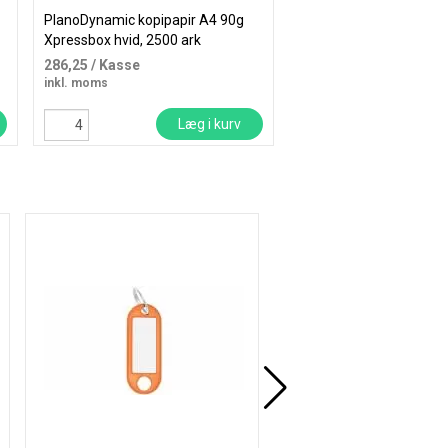
PlanoDynamic kopipapir A4 90g
KOZO kuglepen 0,7mm 
Xpressbox hvid, 2500 ark
touch pink
16,00 kr.
286,25
/ Kasse
13,60
/ Stk
inkl. moms
inkl. moms
Læg i kurv
Læ
Køb mere og spar