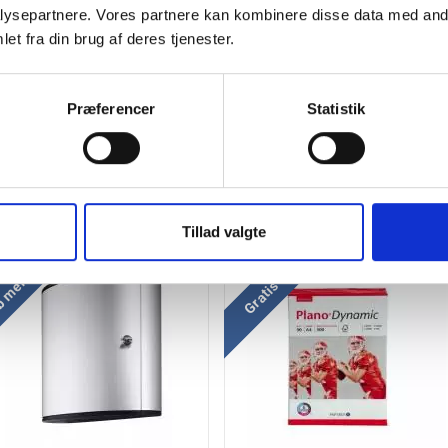
ysepartnere. Vores partnere kan kombinere disse data med andr
et fra din brug af deres tjenester.
Præferencer
Statistik
Tillad valgte
 mere og spar
Køb mere og spar
Gratis levering