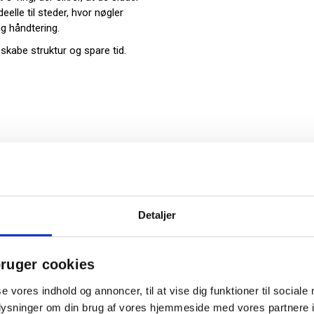
elle til steder, hvor nøgler
ig håndtering.
 skabe struktur og spare tid.
abe
, hvor du finder smarte
sering af dine nøgler.
Detaljer
ruger cookies
se vores indhold og annoncer, til at vise dig funktioner til sociale
oplysninger om din brug af vores hjemmeside med vores partnere i