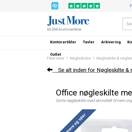
F
60.000 kontorartikler
Kontorartikler
Tavler
Arkivering
Ko
Outlet
>
>
Flere varer
Nøgleskabe
Nøgleskilte & nøgler
Se alt inden for Nøgleskilte & 
Office nøgleskilte me
Sorte nøgleskilte med skrivefelt til nem or
Køb mere og spar