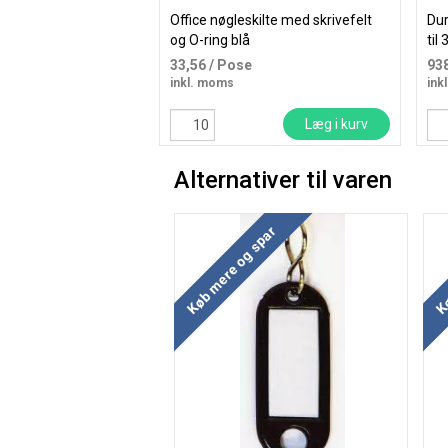
Office nøgleskilte med skrivefelt
Dur
og O-ring blå
til
33,56
/ Pose
93
inkl. moms
ink
Læg i kurv
Alternativer til varen
Køb mere og spar
Kø