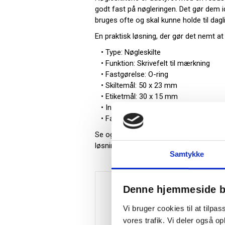
godt fast på nøgleringen. Det gør dem ide
bruges ofte og skal kunne holde til dagl
En praktisk løsning, der gør det nemt at
• Type: Nøgleskilte
• Funktion: Skrivefelt til mærkning
• Fastgørelse: O-ring
• Skiltemål: 50 x 23 mm
• Etiketmål: 30 x 15 mm
• Indhold: 10 stk pr. pose
• Farve: Sort
Se også udvalget i kategorien
Nøglesk
løsninger til sikker opbevaring og organi
Samtykke
Denne hjemmeside b
Vi bruger cookies til at tilpas
vores trafik. Vi deler også 