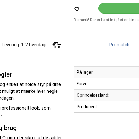
Bemærk! Der er først indgået en bindend
Levering: 1-2 hverdage
Prismatch
På lager:
øgler
Farve:
 og enkelt at holde styr på dine
et muligt at mærke hver nøgle
Oprindelsesland:
erdagen.
Producent:
g professionelt look, som
v.
ig brug
O-ring, der sikrer, at de sidder