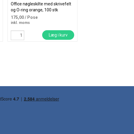
Office nøgleskilte med skrivefelt
Nøglering Ø30mm pakket 
og O-ring orange, 100 stk
stk pr pakke
175,00
/ Pose
227,63
/ Pakke
inkl. moms
inkl. moms
Læg i kurv
Læg i