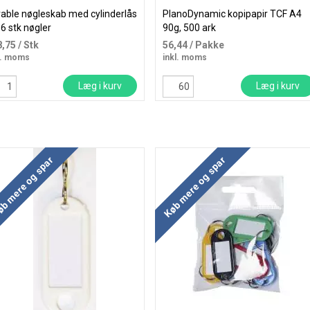
able nøgleskab med cylinderlås
PlanoDynamic kopipapir TCF A4
 36 stk nøgler
90g, 500 ark
8,75
/ Stk
56,44
/ Pakke
l. moms
inkl. moms
Læg i kurv
Læg i kurv
b mere og spar
Køb mere og spar