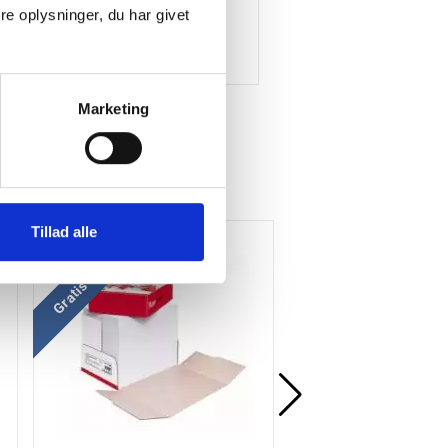
e oplysninger, du har givet
Marketing
Tillad alle
Køb mere og spar
Gratis levering