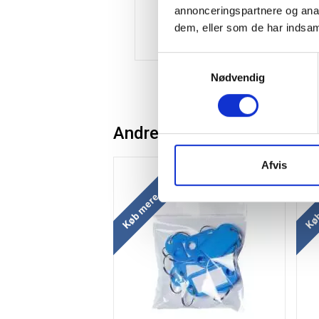
annonceringspartnere og anal
dem, eller som de har indsaml
Samtykkevalg
Nødvendig
Andre kunder købte også
Afvis
Køb mere og spar
Køb