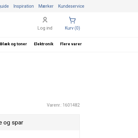
guide
Inspiration
Mærker
Kundeservice
Log ind
Kurv (0)
Blæk og toner
Elektronik
Flere varer
Varenr.: 1601482
 og spar