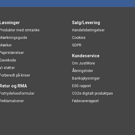
Løsninger
Salg/Levering
Produkter med omtanke
Handelsbetingelser
Mærkningsguide
Cookies
Mærker
GDPR
Papirstørrelser
Kundeservice
Gavekode
Om JustMore
Vi støtter
Åbningstider
Forberedt på kriser
Bankoplysninger
Retur og RMA
ESG rapport
Fortrydelsesformular
CO2e digitalt produktpas
Reklamationer
Fødevarerapport