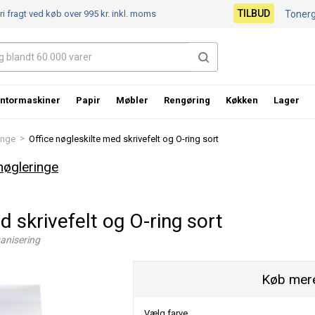
TILBUD
ri fragt ved køb over 995 kr.
inkl. moms
Toner
ntormaskiner
Papir
Møbler
Rengøring
Køkken
Lager
>
inge
Office nøgleskilte med skrivefelt og O-ring sort
nøgleringe
d skrivefelt og O-ring sort
ganisering
Køb mere
Vælg farve