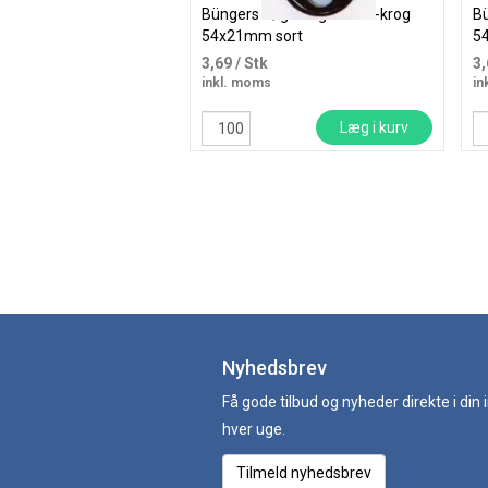
Büngers nøglering med S-krog
Bü
54x21mm sort
5
3,69
/ Stk
3
inkl. moms
in
Læg i kurv
Nyhedsbrev
Få gode tilbud og nyheder direkte i din
hver uge.
Tilmeld nyhedsbrev