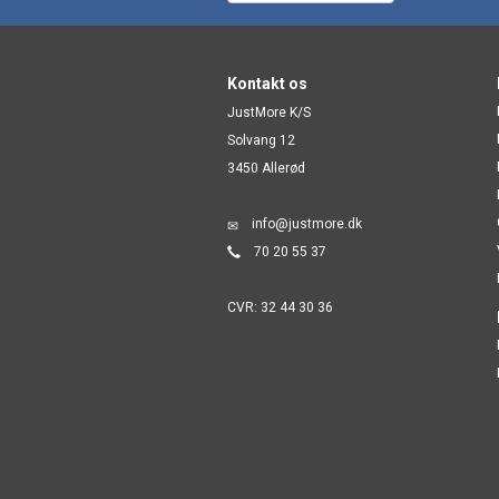
Kontakt os
JustMore K/S
Solvang 12
3450 Allerød
info@justmore.dk
70 20 55 37
CVR: 32 44 30 36