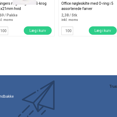
ngers nøglering med S-krog
Office nøgleskilte med O-ring i 5
4x21mm hvid
assorterede farver
,69
/ Pakke
2,38
/ Stk
kl. moms
inkl. moms
Læg i kurv
Læg i kurv
 indbakke