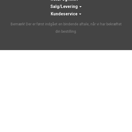
Salg/Levering
Kundeservice
Bemærk! Der er først indgået en bindende aftale, når vi har bekræftet
din bestilling.