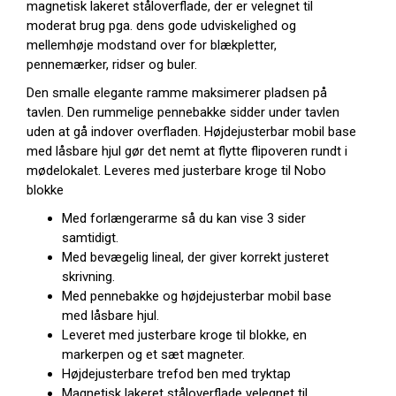
magnetisk lakeret ståloverflade, der er velegnet til
moderat brug pga. dens gode udviskelighed og
mellemhøje modstand over for blækpletter,
pennemærker, ridser og buler.
Den smalle elegante ramme maksimerer pladsen på
tavlen. Den rummelige pennebakke sidder under tavlen
uden at gå indover overfladen. Højdejusterbar mobil base
med låsbare hjul gør det nemt at flytte flipoveren rundt i
mødelokalet. Leveres med justerbare kroge til Nobo
blokke
Med forlængerarme så du kan vise 3 sider
samtidigt.
Med bevægelig lineal, der giver korrekt justeret
skrivning.
Med pennebakke og højdejusterbar mobil base
med låsbare hjul.
Leveret med justerbare kroge til blokke, en
markerpen og et sæt magneter.
Højdejusterbare trefod ben med tryktap
Magnetisk lakeret ståloverflade velegnet til