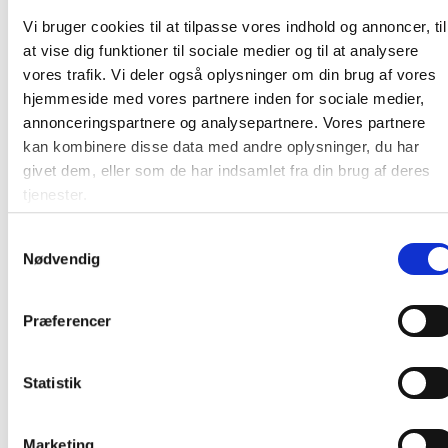
Relaterede produkter
Vi bruger cookies til at tilpasse vores indhold og annoncer, til
at vise dig funktioner til sociale medier og til at analysere
vores trafik. Vi deler også oplysninger om din brug af vores
hjemmeside med vores partnere inden for sociale medier,
annonceringspartnere og analysepartnere. Vores partnere
kan kombinere disse data med andre oplysninger, du har
givet dem, eller som de har indsamlet fra din brug af deres
Esselte flipoverpapir 59x80cm blank, 50
tjenester.
ark
Samtykkevalg
Nødvendig
Fra 169,50 / stk
Præferencer
Læg i kurv
stk
Statistik
Marketing