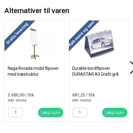
Alternativer til varen
Køb mere og spar
Køb mere og spar
Gratis levering
Naga Rocada mobil flipover
Durable bordflipover
med træstruktur
DURASTAR A3 Grafit grå
3.680,00
/ Stk
681,25
/ Stk
inkl. moms
inkl. moms
Læg i kurv
Læg i kurv