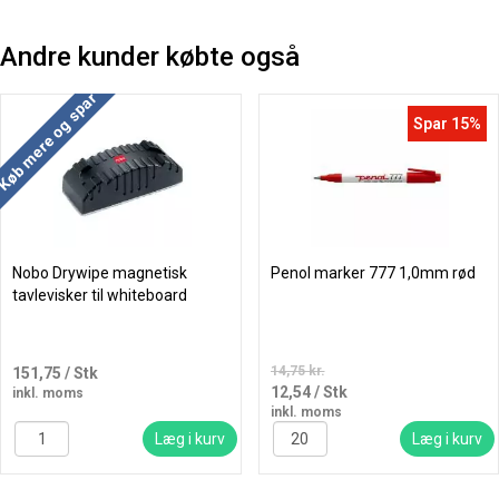
Andre kunder købte også
Køb mere og spar
Spar 15%
Nobo Drywipe magnetisk
Penol marker 777 1,0mm rød
tavlevisker til whiteboard
14,75 kr.
151,75
/ Stk
12,54
/ Stk
inkl. moms
inkl. moms
Læg i kurv
Læg i kurv