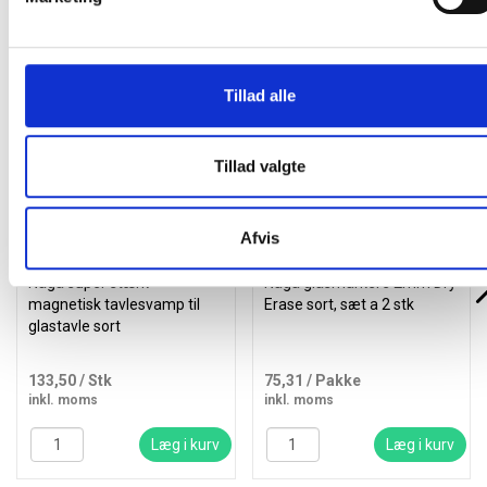
Andre kunder købte også
Tillad alle
Køb mere og spar
Køb mere og spar
Tillad valgte
Afvis
Naga super stærk
Naga glasmarkere 2mm Dry
magnetisk tavlesvamp til
Erase sort, sæt a 2 stk
glastavle sort
133,50
/ Stk
75,31
/ Pakke
inkl. moms
inkl. moms
Læg i kurv
Læg i kurv