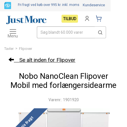
Fri fragt ved køb over 995 kr.
inkl. moms
Kundeservice
TILBUD
Toggle
navigation
Menu
>
Tavler
Flipover
Se alt inden for Flipover
Nobo NanoClean Flipover
Mobil med forlængersidearme
Varenr.: 1901920
Gratis fragt