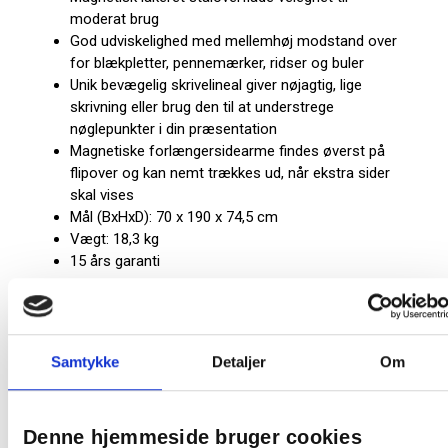
moderat brug
God udviskelighed med mellemhøj modstand over
for blækpletter, pennemærker, ridser og buler
Unik bevægelig skrivelineal giver nøjagtig, lige
skrivning eller brug den til at understrege
nøglepunkter i din præsentation
Magnetiske forlængersidearme findes øverst på
flipover og kan nemt trækkes ud, når ekstra sider
skal vises
Mål (BxHxD): 70 x 190 x 74,5 cm
Vægt: 18,3 kg
15 års garanti
På lager:
320 stk
Producent:
Nobo
Samtykke
Detaljer
Om
Denne hjemmeside bruger cookies