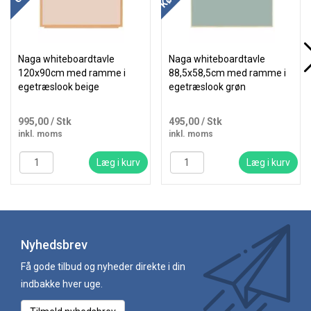
Naga whiteboardtavle
Naga whiteboardtavle
120x90cm med ramme i
88,5x58,5cm med ramme i
egetræslook beige
egetræslook grøn
995,00
/ Stk
495,00
/ Stk
inkl. moms
inkl. moms
Læg i kurv
Læg i kurv
Nyhedsbrev
Få gode tilbud og nyheder direkte i din
indbakke hver uge.