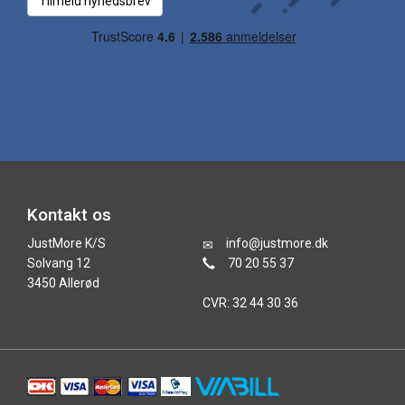
Tilmeld nyhedsbrev
Kontakt os
JustMore K/S
info@justmore.dk
Solvang 12
70 20 55 37
3450 Allerød
CVR: 32 44 30 36