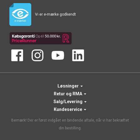
Vi er e-mærke godkendt
Løsninger
Retur og RMA
Salg/Levering
Kundeservice
Bemærk! Der er først indgået en bindende aftale, når vi har bekræftet
din bestilling.