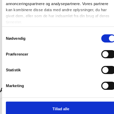
nøjagtig placering
annonceringspartnere og analysepartnere. Vores partnere
Lakeret og magnetisk overflade.
kan kombinere disse data med andre oplysninger, du har
Rammeløs med flot træstruktur
givet dem, eller som de har indsamlet fra din brug af deres
Størrelse (BxH): 115 x 75 cm
tjenester.
Farve: Hvid og træ
Samtykkevalg
På lager:
8 stk
Nødvendig
Oprindelsesland:
Spanien
Præferencer
Producent:
Rocada
Statistik
Marketing
Andre kunder købte også
Køb mere og spar
Spar 15%
Tillad alle