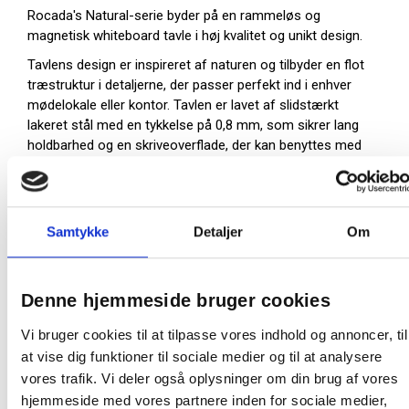
Rocada's Natural-serie byder på en rammeløs og
magnetisk whiteboard tavle i høj kvalitet og unikt design.
Tavlens design er inspireret af naturen og tilbyder en flot
træstruktur i detaljerne, der passer perfekt ind i enhver
mødelokale eller kontor. Tavlen er lavet af slidstærkt
lakeret stål med en tykkelse på 0,8 mm, som sikrer lang
holdbarhed og en skriveoverflade, der kan benyttes med
både whiteboard- og glastavle marker.
Whiteboardtavlen er nem at tørre af med en tavlesvamp
eller klud, og kan monteres af én person takket være det
Samtykke
Detaljer
Om
medfølgende, patenterede magnet system.
Tavlen kan placeres enten lodret eller vandret, og med
den inkluderede montageskabelon i emballagen, er det
Denne hjemmeside bruger cookies
nemt at sikre præcis placering. Tilbehør kan opbevares i
den medfølgende bakke.
Vi bruger cookies til at tilpasse vores indhold og annoncer, til
Tavlen kan placeres både lodret eller vandret på
at vise dig funktioner til sociale medier og til at analysere
væggen
vores trafik. Vi deler også oplysninger om din brug af vores
Emballagen har påtrykt montageskabelon til
hjemmeside med vores partnere inden for sociale medier,