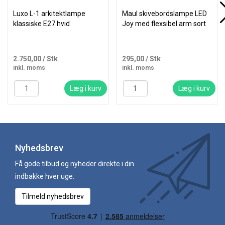
Luxo L-1 arkitektlampe
Maul skivebordslampe LED
klassiske E27 hvid
Joy med flexsibel arm sort
2.750,00
/ Stk
295,00
/ Stk
inkl. moms
inkl. moms
Læg i kurv
Læg i kurv
Nyhedsbrev
Få gode tilbud og nyheder direkte i din
indbakke hver uge.
Tilmeld nyhedsbrev