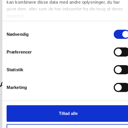
kan kombinere disse data med andre oplysninger, du har
givet dem, eller som de har indsamlet fra din brug af deres
På lager:
13 stk
tjenester.
Farve:
Sort
Samtykkevalg
Nødvendig
Oprindelsesland:
Kina
Producent:
Maul
Præferencer
Statistik
Andre kunder købte også
Marketing
Køb mere og spar
Tillad alle