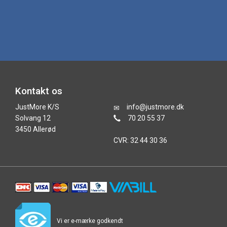
Kontakt os
JustMore K/S
info@justmore.dk
Solvang 12
70 20 55 37
3450 Allerød
CVR: 32 44 30 36
Vi er e-mærke godkendt