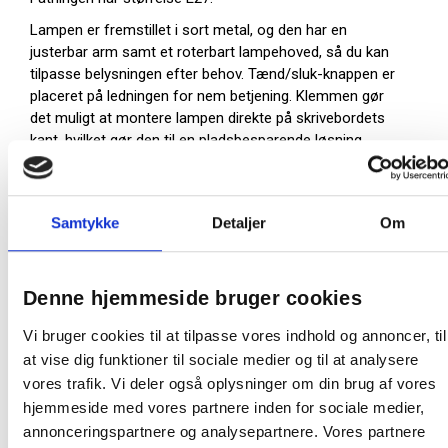
Lampen er fremstillet i sort metal, og den har en
justerbar arm samt et roterbart lampehoved, så du kan
tilpasse belysningen efter behov. Tænd/sluk-knappen er
placeret på ledningen for nem betjening. Klemmen gør
det muligt at montere lampen direkte på skrivebordets
kant, hvilket gør den til en pladsbesparende løsning.
Lampen fås også i en version med fod i stedet for
klemme. Find den HER.
MAULs kontorlamper er designet med fokus på
Samtykke
Detaljer
Om
reparation og genanvendelse, så alle lamper har
udskiftelige lyskilder og betjeningsdele. Emballagen er
også fuldt genanvendelig.
Denne hjemmeside bruger cookies
2 års garanti
Højde 44 cm cm
Vi bruger cookies til at tilpasse vores indhold og annoncer, til
Lampehoved Ø 17 cm
at vise dig funktioner til sociale medier og til at analysere
Nederste og øverste arm 35 cm. hver
vores trafik. Vi deler også oplysninger om din brug af vores
Klemme bredde 0-5,5 cm
hjemmeside med vores partnere inden for sociale medier,
Ledning 1,8 meter
annonceringspartnere og analysepartnere. Vores partnere
Farve: Sort