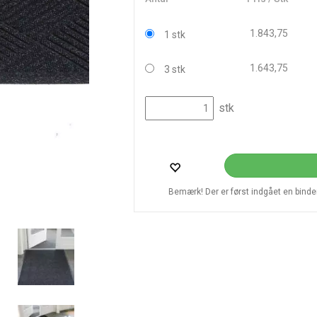
1.843,75
1 stk
1.643,75
3 stk
stk
Bemærk! Der er først indgået en bindend