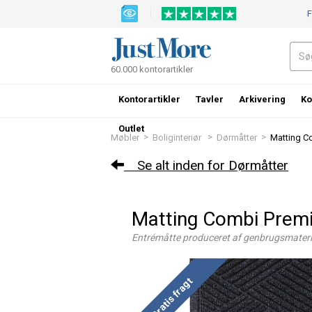
F
60.000 kontorartikler
Kontorartikler
Tavler
Arkivering
Ko
Outlet
>
>
>
Møbler
Boliginteriør
Dørmåtter
Matting C
Se alt inden for Dørmåtter
Matting Combi Prem
Entrémåtte produceret af genbrugsmateri
Gratis fragt