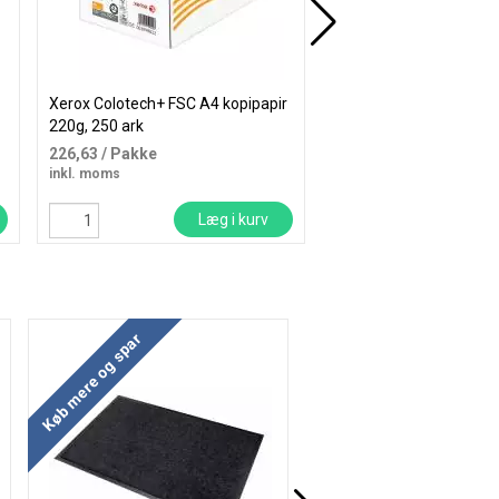
Xerox Colotech+ FSC A4 kopipapir
Matting Combi Premie
220g, 250 ark
dørmåtte 114x250cm g
226,63
/ Pakke
4.200,00
/ Stk
inkl. moms
inkl. moms
Læg i kurv
Læ
Køb mere og spar
Køb mere og spar