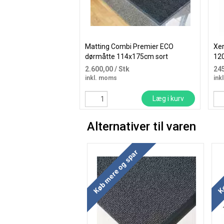
Matting Combi Premier ECO
Xer
dørmåtte 114x175cm sort
120
2.600,00
/ Stk
24
inkl. moms
ink
Læg i kurv
Alternativer til varen
Køb mere og spar
Kø