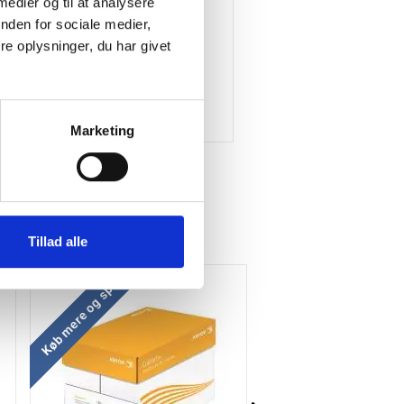
 medier og til at analysere
nden for sociale medier,
e oplysninger, du har givet
Marketing
Tillad alle
Køb mere og spar
Køb mere og spar
Gratis levering