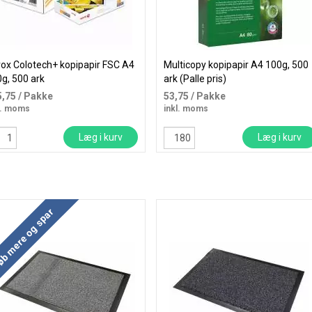
ox Colotech+ kopipapir FSC A4
Multicopy kopipapir A4 100g, 500
g, 500 ark
ark (Palle pris)
5,75
/ Pakke
53,75
/ Pakke
l. moms
inkl. moms
Læg i kurv
Læg i kurv
b mere og spar