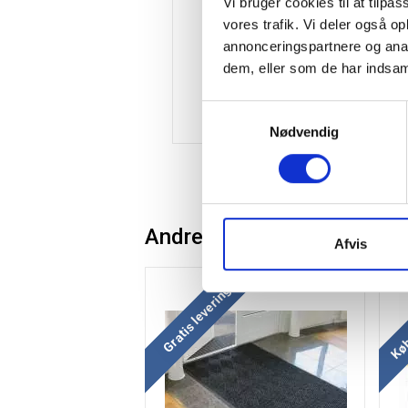
Vi bruger cookies til at tilpas
vores trafik. Vi deler også 
annonceringspartnere og anal
dem, eller som de har indsaml
Samtykkevalg
Nødvendig
Andre kunder købte også
Afvis
Køb mere og spar
Køb
Gratis levering