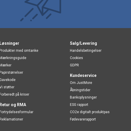
Løsninger
Salg/Levering
Produkter med omtanke
Handelsbetingelser
Mærkningsguide
Cookies
Mærker
GDPR
Papirstørrelser
Kundeservice
Gavekode
Om JustMore
Vi støtter
Åbningstider
Forberedt på kriser
Bankoplysninger
Retur og RMA
ESG rapport
Fortrydelsesformular
CO2e digitalt produktpas
Reklamationer
Fødevarerapport