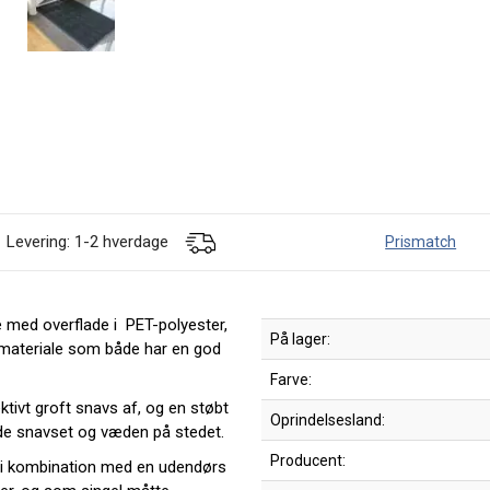
Levering: 1-2 hverdage
Prismatch
 med overflade i PET-polyester,
På lager:
t materiale som både har en god
Farve:
tivt groft snavs af, og en støbt
Oprindelsesland:
de snavset og væden på stedet.
Producent:
d i kombination med en udendørs