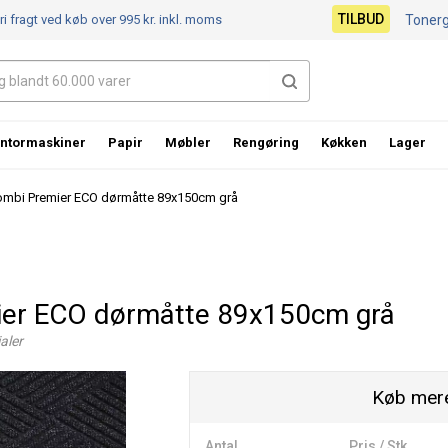
TILBUD
ri fragt ved køb over 995 kr.
inkl. moms
Toner
ntormaskiner
Papir
Møbler
Rengøring
Køkken
Lager
ombi Premier ECO dørmåtte 89x150cm grå
ier ECO dørmåtte 89x150cm grå
aler
Køb mere
Antal
Pris / Stk