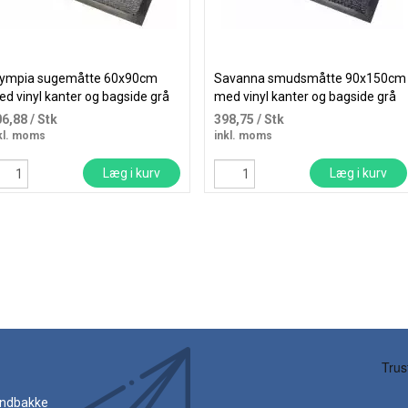
lympia sugemåtte 60x90cm
Savanna smudsmåtte 90x150cm
d vinyl kanter og bagside grå
med vinyl kanter og bagside grå
06,88
/ Stk
398,75
/ Stk
kl. moms
inkl. moms
Læg i kurv
Læg i kurv
 indbakke