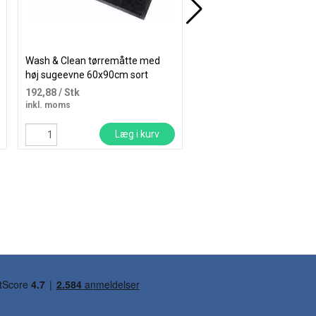
Wash & Clean tørremåtte med
Wash & Clean tørremåtte
høj sugeevne 60x90cm sort
høj sugeevne 90x150cm 
192,88
/ Stk
505,00
/ Stk
inkl. moms
inkl. moms
Læg i kurv
Læg i