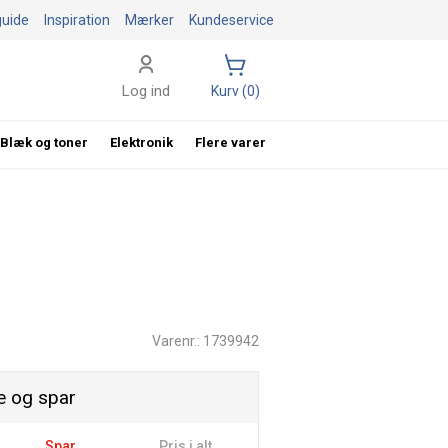
guide
Inspiration
Mærker
Kundeservice
Log ind
Kurv (0)
Blæk og toner
Elektronik
Flere varer
Varenr.: 1739942
 og spar
Spar
Pris i alt