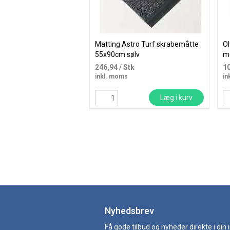
Matting Astro Turf skrabemåtte
O
55x90cm sølv
me
246,94
/ Stk
1
inkl. moms
in
Læg i kurv
Nyhedsbrev
Få gode tilbud og nyheder direkte i din