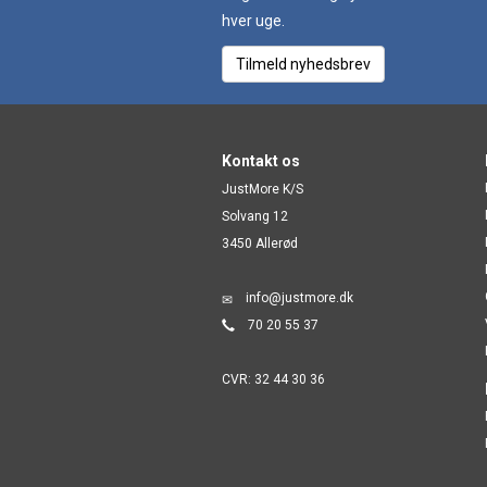
hver uge.
Tilmeld nyhedsbrev
Kontakt os
JustMore K/S
Solvang 12
3450 Allerød
info@justmore.dk
70 20 55 37
CVR: 32 44 30 36