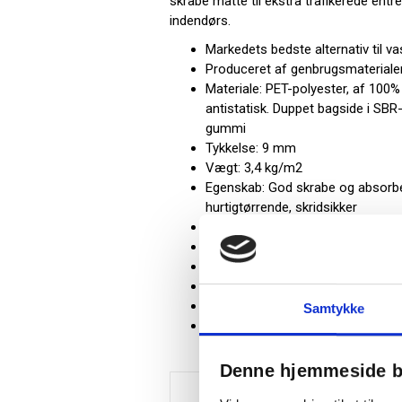
skrabe måtte til ekstra trafikerede entr
indendørs.
Markedets bedste alternativ til v
Produceret af genbrugsmateriale
Materiale: PET-polyester, af 100%
antistatisk. Duppet bagside i SB
gummi
Tykkelse: 9 mm
Vægt: 3,4 kg/m2
Egenskab: God skrabe og absorbe
hurtigtørrende, skridsikker
Brandklasse: D.O.C. FF-1-70 (Pill t
Garanti: 2 år
Pleje: Støvsugning og/eller skylni
Miljø: Til indendørsbrug. Høj trafik
Mål: 89 x 150 cm
Samtykke
Farve: Grå
Denne hjemmeside b