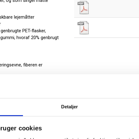
eer, og som singel måtte
askbare lejemåtter
r
 genbrugte PET-flasker,
R-gummi, hvoraf 20% genbrugt
ringsevne, fiberen er
est)
ng
Detaljer
ruger cookies