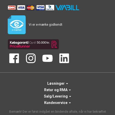
Vi er e-mærke godkendt
Løsninger
Retur og RMA
Salg/Levering
Kundeservice
Bemærk! Der er først indgået en bindende aftale, når vi har bekræftet