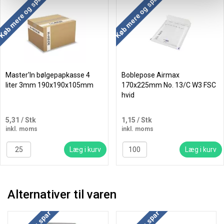
Køb mere og spar
Køb mere og spar
Master'In bølgepapkasse 4
Boblepose Airmax
liter 3mm 190x190x105mm
170x225mm No. 13/C W3 FSC
hvid
5,31
/ Stk
1,15
/ Stk
inkl. moms
inkl. moms
Læg i kurv
Læg i kurv
Alternativer til varen