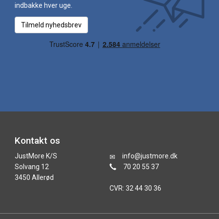
indbakke hver uge.
Tilmeld nyhedsbrev
Kontakt os
JustMore K/S
info@justmore.dk
Solvang 12
70 20 55 37
3450 Allerød
CVR: 32 44 30 36