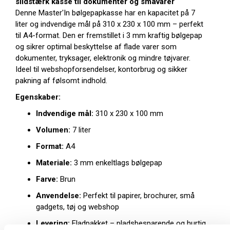
slidstærk kasse til dokumenter og småvarer
Denne Master'In bølgepapkasse har en kapacitet på 7
liter og indvendige mål på 310 x 230 x 100 mm – perfekt
til A4-format. Den er fremstillet i 3 mm kraftig bølgepap
og sikrer optimal beskyttelse af flade varer som
dokumenter, tryksager, elektronik og mindre tøjvarer.
Ideel til webshopforsendelser, kontorbrug og sikker
pakning af følsomt indhold.
Egenskaber:
Indvendige mål:
310 x 230 x 100 mm
Volumen:
7 liter
Format:
A4
Materiale:
3 mm enkeltlags bølgepap
Farve:
Brun
Anvendelse:
Perfekt til papirer, brochurer, små
gadgets, tøj og webshop
Levering:
Fladpakket – pladsbesparende og hurtig