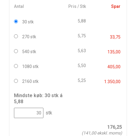
Antal
Pris / Stk
Spar
5,88
30 stk
5,75
270 stk
33,75
5,63
540 stk
135,00
5,50
1080 stk
405,00
5,25
2160 stk
1.350,00
Mindste køb: 30 stk á
5,88
stk
176,25
(
141,00
ekskl. moms)