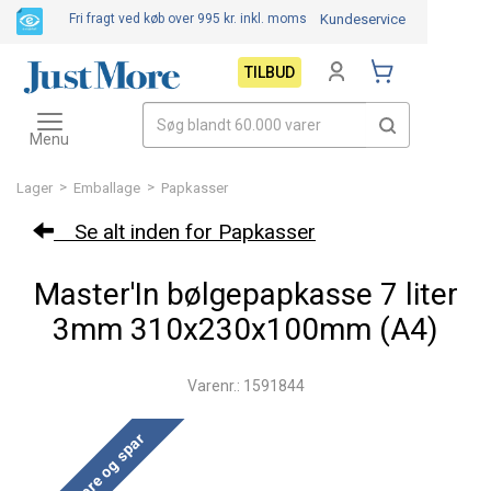
Fri fragt ved køb over 995 kr.
inkl. moms
Kundeservice
TILBUD
Toggle
navigation
Menu
>
>
Lager
Emballage
Papkasser
Se alt inden for Papkasser
Master'In bølgepapkasse 7 liter
3mm 310x230x100mm (A4)
Varenr.: 1591844
Køb mere og spar