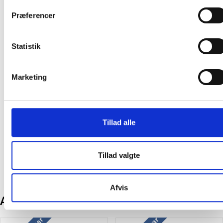
Miljø: FSC
Præferencer
1262 (A4)
Statistik
På lager:
17220 stk
Farve:
Brun
Marketing
Oprindelsesland:
Polen
Producent:
Master'In Access
FSC
Tillad alle
Tillad valgte
Afvis
Andre kunder købte også