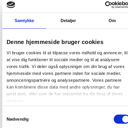
at samle
Miljøvenlig:
Produceret i genanvendeligt og
bæredygtigt materiale
Samtykke
Detaljer
Om
En kompakt og professionel emballageløsning, der
beskytter dine A4-produkter effektivt under forsendelse.
Denne hjemmeside bruger cookies
Bølgepapkasse fra Master'In. Bølgepapkassen lukkes
med tape.
Vi bruger cookies til at tilpasse vores indhold og annoncer, til
Længde: 310 mm
at vise dig funktioner til sociale medier og til at analysere
Bredde: 230 mm
vores trafik. Vi deler også oplysninger om din brug af vores
Højde: 100 mm
hjemmeside med vores partnere inden for sociale medier,
Liter: 7 liter
annonceringspartnere og analysepartnere. Vores partnere
Tykkelse: 3 mm
kan kombinere disse data med andre oplysninger, du har
Bølge: Enkelt bølge
givet dem, eller som de har indsamlet fra din brug af deres
Farve: Brun
tjenester.
Antal: 1 stk
Pr. bundt: 30 stk.
Samtykkevalg
På en palle: 2.160
Nødvendig
Varenummer: 1591844
Master'In kvalitet: Access