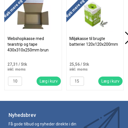
Køb mere og spar
Køb mere og spar
Webshopkasse med
Miljøkasse til brugte
tearstrip og tape
batterier 120x120x200mm
430x310x250mm brun
27,31
/ Stk
25,56
/ Stk
inkl. moms
inkl. moms
Læg i kurv
Læg i kurv
Nyhedsbrev
Få gode tilbud og nyheder direkte i din