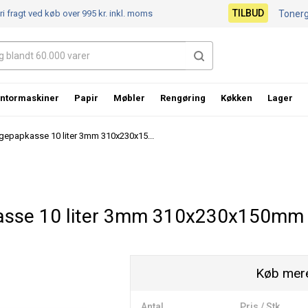
TILBUD
ri fragt ved køb over 995 kr.
inkl. moms
Toner
ntormaskiner
Papir
Møbler
Rengøring
Køkken
Lager
lgepapkasse 10 liter 3mm 310x230x15...
kasse 10 liter 3mm 310x230x150mm
Køb mere
Antal
Pris / Stk