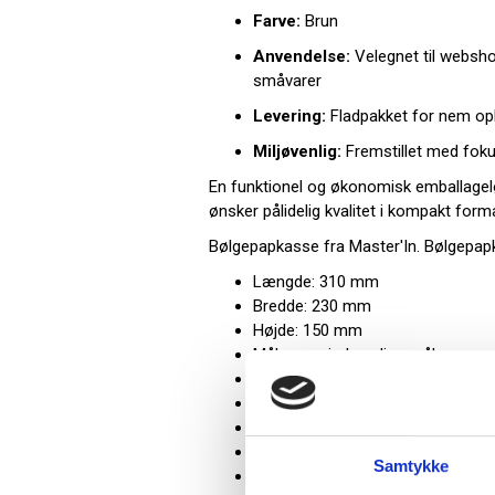
Farve:
Brun
Anvendelse:
Velegnet til websho
småvarer
Levering:
Fladpakket for nem op
Miljøvenlig:
Fremstillet med foku
En funktionel og økonomisk emballagelø
ønsker pålidelig kvalitet i kompakt form
Bølgepapkasse fra Master'In. Bølgepa
Længde: 310 mm
Bredde: 230 mm
Højde: 150 mm
Målene er indvendige mål
Liter: 10 liter
Tykkelse: 3 mm
Bølge: Enkelt bølge
Farve: Brun
Samtykke
Antal: 1 stk