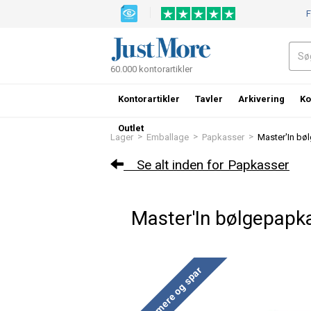
F
60.000 kontorartikler
Kontorartikler
Tavler
Arkivering
Ko
Outlet
>
>
>
Lager
Emballage
Papkasser
Master'In bø
Se alt inden for Papkasser
Master'In bølgepap
Køb mere og spar