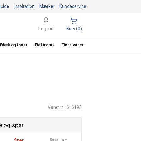
guide
Inspiration
Mærker
Kundeservice
Log ind
Kurv (0)
Blæk og toner
Elektronik
Flere varer
Varenr.: 1616193
 og spar
Spar
Pris i alt