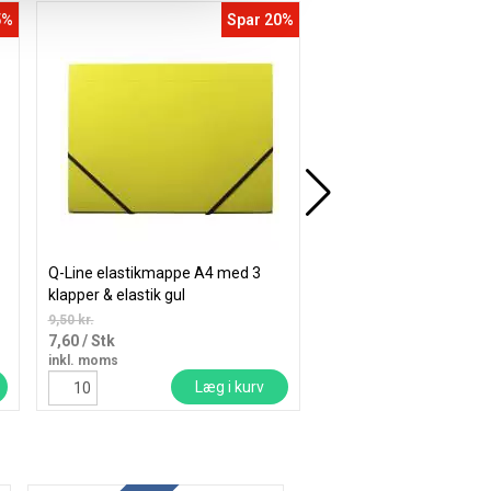
Fa
5%
Spar 20%
Køb mere og spar
Q-Line elastikmappe A4 med 3
Dymo labeltape D1 12
klapper & elastik gul
S072056 sort på blå
9,50 kr.
187,31
/ Rulle
7,60
/ Stk
inkl. moms
inkl. moms
Læg i kurv
Læ