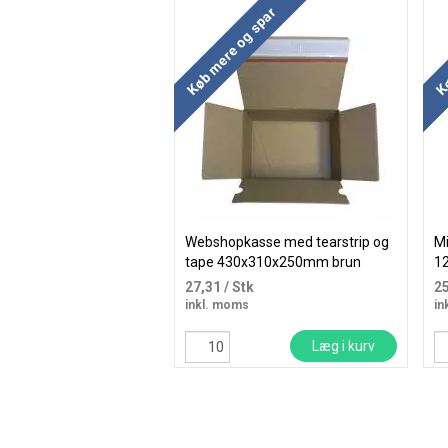
Køb mere og spar
Kø
Webshopkasse med tearstrip og
Mi
tape 430x310x250mm brun
1
27,31
/ Stk
2
inkl. moms
in
Læg i kurv