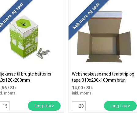
b mere og spar
Køb mere og spar
ljøkasse til brugte batterier
Webshopkasse med tearstrip og
20x120x200mm
tape 310x230x100mm brun
5,56
/ Stk
14,00
/ Stk
kl. moms
inkl. moms
Læg i kurv
Læg i kurv