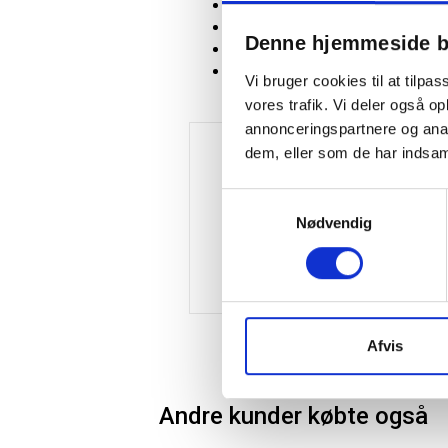
Pr. bundt: 25 stk.
På en palle: 1.000
Denne hjemmeside b
Varenummer: 1616193
Master'In kvalitet: Access
Vi bruger cookies til at tilpas
vores trafik. Vi deler også 
annonceringspartnere og anal
dem, eller som de har indsaml
Samtykkevalg
Nødvendig
Afvis
Andre kunder købte også