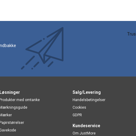
 indbakke
Løsninger
Salg/Levering
Produkter med omtanke
Handelsbetingelser
Mærkningsguide
Cookies
Mærker
GDPR
Papirstørrelser
Kundeservice
Gavekode
Om JustMore