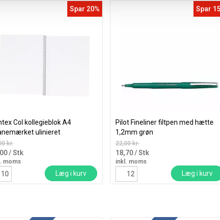
Spar 20%
Spar 1
tex Col kollegieblok A4
Pilot Fineliner filtpen med hætte
nemærket ulinieret
1,2mm grøn
00 kr.
22,00 kr.
,00
/ Stk
18,70
/ Stk
l. moms
inkl. moms
Læg i kurv
Læg i kurv