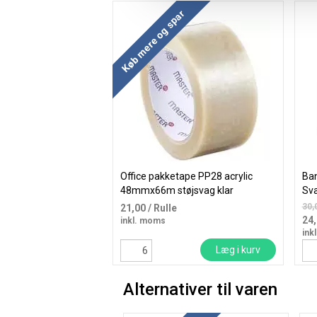
Køb mere og spar
Office pakketape PP28 acrylic
Ban
48mmx66m støjsvag klar
Sva
30,
21,00
/ Rulle
24
inkl. moms
ink
Læg i kurv
Alternativer til varen