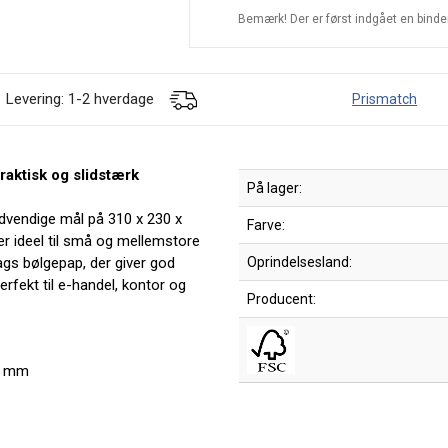
Bemærk! Der er først indgået en bindend
Levering: 1-2 hverdage
Prismatch
raktisk og slidstærk
På lager:
vendige mål på 310 x 230 x
Farve:
er ideel til små og mellemstore
lags bølgepap, der giver god
Oprindelsesland:
rfekt til e-handel, kontor og
Producent:
0 mm