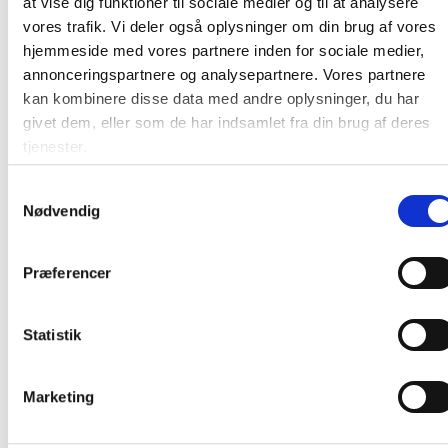
at vise dig funktioner til sociale medier og til at analysere
vores trafik. Vi deler også oplysninger om din brug af vores
Andre kunder købte også
hjemmeside med vores partnere inden for sociale medier,
annonceringspartnere og analysepartnere. Vores partnere
Gratis levering
Gratis levering
kan kombinere disse data med andre oplysninger, du har
givet dem, eller som de har indsamlet fra din brug af deres
tjenester.
Samtykkevalg
Nødvendig
Makita DLM382
Bosch Indego S 500
Græsslåmaskine Elektrisk
Robotplæneklipper Elektrisk
3700opm 38 cm
19 cm Skærebredde
Præferencer
Skærebredde
2.283,75
/ Stk
4.540,00
/ Stk
Statistik
inkl. moms
inkl. moms
Læg i kurv
Læg i kurv
Marketing