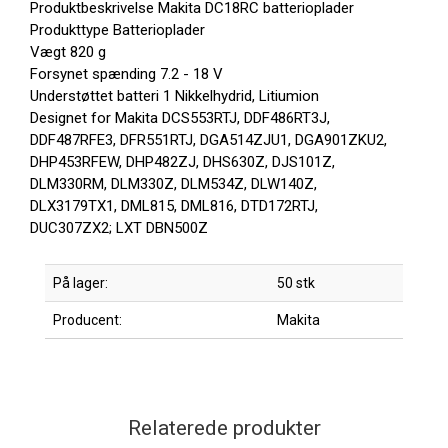
Produktbeskrivelse Makita DC18RC batterioplader
Produkttype Batterioplader
Vægt 820 g
Forsynet spænding 7.2 - 18 V
Understøttet batteri 1 Nikkelhydrid, Litiumion
Designet for Makita DCS553RTJ, DDF486RT3J,
DDF487RFE3, DFR551RTJ, DGA514ZJU1, DGA901ZKU2,
DHP453RFEW, DHP482ZJ, DHS630Z, DJS101Z,
DLM330RM, DLM330Z, DLM534Z, DLW140Z,
DLX3179TX1, DML815, DML816, DTD172RTJ,
DUC307ZX2; LXT DBN500Z
På lager:
50 stk
Producent:
Makita
Relaterede produkter