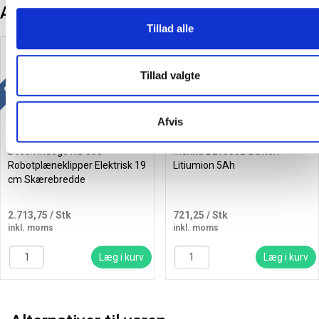
Andre kunder købte også
Tillad alle
Gratis levering
Tillad valgte
Afvis
Bosch Indego XS 300
Makita BL1850B Batteri
Robotplæneklipper Elektrisk 19
Litiumion 5Ah
cm Skærebredde
2.713,75
/ Stk
721,25
/ Stk
inkl. moms
inkl. moms
Læg i kurv
Læg i kurv