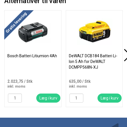
Alternativer til varen
Gratis levering
Bosch Batteri Litiumion 4Ah
DeWALT DCB184 Batteri Li-
Ion 5 Ah for DeWALT
DCMPP568N-XJ
2.023,75
/ Stk
635,00
/ Stk
inkl. moms
inkl. moms
Læg i kurv
Læg i kurv