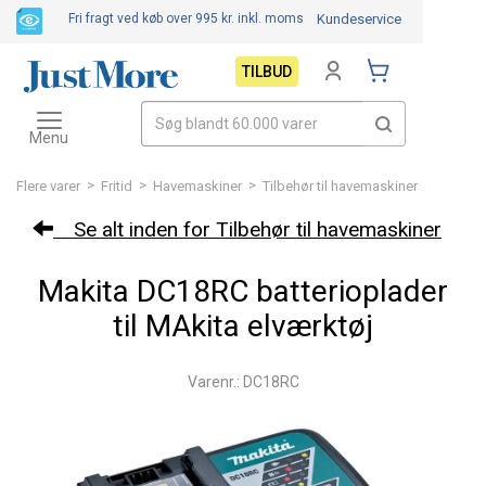
Fri fragt ved køb over 995 kr.
inkl. moms
Kundeservice
TILBUD
Toggle
navigation
Menu
>
>
>
Flere varer
Fritid
Havemaskiner
Tilbehør til havemaskiner
Se alt inden for Tilbehør til havemaskiner
Makita DC18RC batterioplader
til MAkita elværktøj
Varenr.: DC18RC