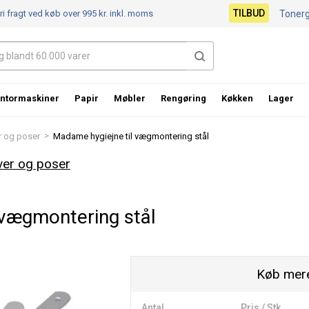
TILBUD
ri fragt ved køb over 995 kr.
inkl. moms
Toner
ntormaskiner
Papir
Møbler
Rengøring
Køkken
Lager
>
r og poser
Madame hygiejne til vægmontering stål
ver og poser
 vægmontering stål
Køb mere
Antal
Pris / Stk