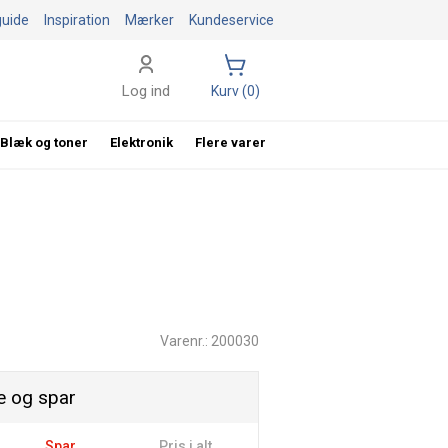
guide
Inspiration
Mærker
Kundeservice
Log ind
Kurv (0)
Blæk og toner
Elektronik
Flere varer
Varenr.: 200030
 og spar
Spar
Pris i alt