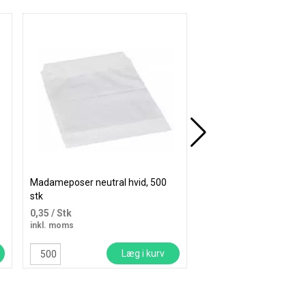
Køb mere og spar
Madameposer neutral hvid, 500
Madame-stativ til væg
stk
hvid
0,35
/ Stk
113,56
/ Stk
inkl. moms
inkl. moms
Læg i kurv
Læ