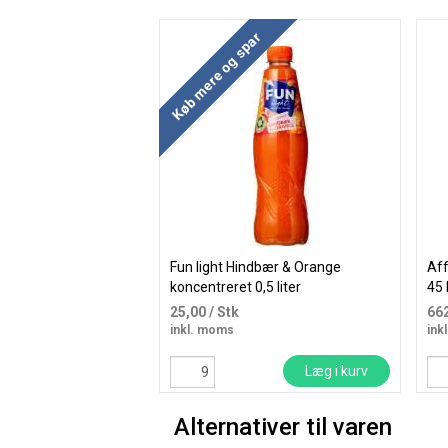
Køb mere og spar
Fun light Hindbær & Orange
Aff
koncentreret 0,5 liter
45 
sen
25,00
/ Stk
66
inkl. moms
ink
Læg i kurv
Alternativer til varen