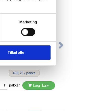
Marketing
Hygiejnepose Madamepose
Tillad alle
bølgemotiv hvid 500stk/pak
408,75 / pakke
pakker
Læg i kurv