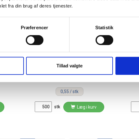
et fra din brug af deres tjenester.
Præferencer
Statistik
Madamepose 5 liter
Tillad valgte
LDPE/genanvendt plast
25x35cm hvid
0,55 / stk
stk
Læg i kurv