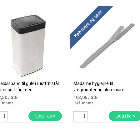
Køb mere og spar
aldsspand til gulv i rustfrit stål
Madame hygiejne til
liter sort låg med
vægmontering aluminium
sorfunktion
2,50
/ Stk
103,06
/ Stk
l. moms
inkl. moms
Læg i kurv
Læg i kurv