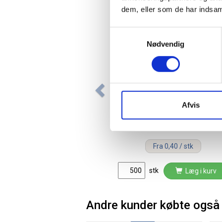
dem, eller som de har indsaml
Samtykkevalg
Nødvendig
Madamepose med huller til
Afvis
holder LDPE/RE3 25x37cm 5
liter hvid
Fra 0,40 / stk
stk
Læg i kurv
Andre kunder købte også