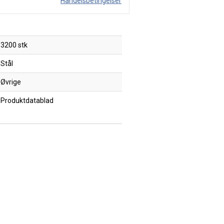
Handelsbetingelser
3200 stk
Stål
Øvrige
Produktdatablad