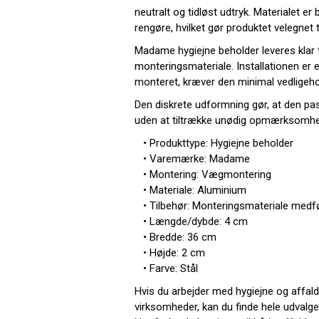
neutralt og tidløst udtryk. Materialet er 
rengøre, hvilket gør produktet velegnet til
Madame hygiejne beholder leveres klar 
monteringsmateriale. Installationen er e
monteret, kræver den minimal vedligeho
Den diskrete udformning gør, at den pass
uden at tiltrække unødig opmærksomhe
• Produkttype: Hygiejne beholder
• Varemærke: Madame
• Montering: Vægmontering
• Materiale: Aluminium
• Tilbehør: Monteringsmateriale medf
• Længde/dybde: 4 cm
• Bredde: 36 cm
• Højde: 2 cm
• Farve: Stål
Hvis du arbejder med hygiejne og affalds
virksomheder, kan du finde hele udvalge