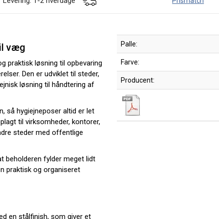
Levering: 1-2 hverdage
Prismatch
Palle:
il væg
Farve:
 praktisk løsning til opbevaring
lser. Den er udviklet til steder,
Producent:
jnisk løsning til håndtering af
 så hygiejneposer altid er let
plagt til virksomheder, kontorer,
andre steder med offentlige
at beholderen fylder meget lidt
n praktisk og organiseret
d en stålfinish, som giver et