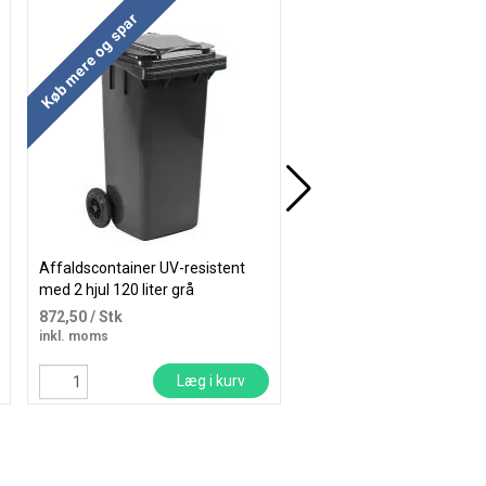
Køb mere og spar
Køb mere og spar
Affaldscontainer UV-resistent
Durable NO TOUCH affal
med 2 hjul 120 liter grå
med sensor låg 12 liter sø
872,50
/ Stk
978,75
/ Stk
inkl. moms
inkl. moms
Læg i kurv
Læg i