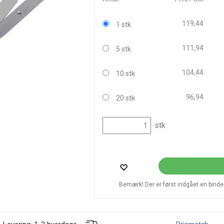
119,44
1 stk
111,94
5 stk
104,44
10 stk
96,94
20 stk
stk
Bemærk! Der er først indgået en bindend