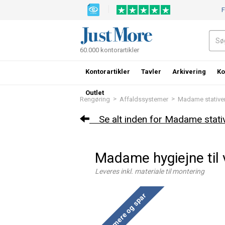
F
60.000 kontorartikler
Kontorartikler
Tavler
Arkivering
Ko
Outlet
>
>
Rengøring
Affaldssystemer
Madame stative
Se alt inden for Madame stati
Madame hygiejne til
Leveres inkl. materiale til montering
Køb mere og spar