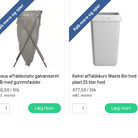
b mere og spar
Køb mere og spar
exus affaldsstativ galvaniseret
Katrin affaldskurv Waste Bin hvid
tål med gummifødder
plast 25 liter hvid
02,50
/ Stk
477,50
/ Stk
kl. moms
inkl. moms
Læg i kurv
Læg i kurv