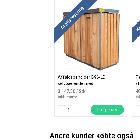
Kø
Gratis levering
Affaldsbeholder B96-LD
Fl
selvbærende med
s
krængningsgaffel til papirsæk
3.147,50
/ Stk
4
inkl. moms
in
Læg i kurv
Andre kunder købte også