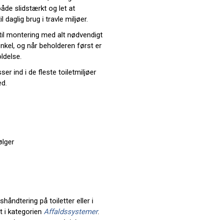
både slidstærkt og let at
 daglig brug i travle miljøer.
til montering med alt nødvendigt
nkel, og når beholderen først er
ldelse.
er ind i de fleste toiletmiljøer
d.
ølger
håndtering på toiletter eller i
t i kategorien
Affaldssystemer
.