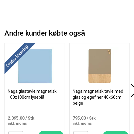
Andre kunder købte også
Køb mere og spar
Gratis levering
Naga glastavle magnetisk
Naga magnetisk tavle med
100x100cm lyseblå
glas og egefiner 40x60cm
beige
2.095,00
/ Stk
795,00
/ Stk
inkl. moms
inkl. moms