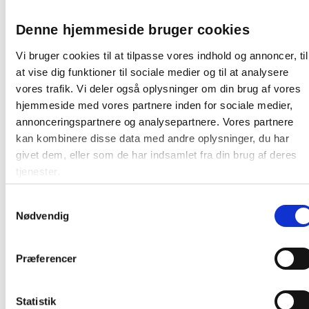
farver, du ønsker. Du skal blot kontakte vores
kundeservice på telefon 7020 5537, eller sende en mail
Denne hjemmeside bruger cookies
til
info@justmore.dk
, og skrive varenummeret på farven.
Vi bruger cookies til at tilpasse vores indhold og annoncer, til
at vise dig funktioner til sociale medier og til at analysere
Farve:
Blå
vores trafik. Vi deler også oplysninger om din brug af vores
Producent:
Lintex
hjemmeside med vores partnere inden for sociale medier,
annonceringspartnere og analysepartnere. Vores partnere
Denne Lintex tavle er en produktionsvare
kan kombinere disse data med andre oplysninger, du har
Den bliver først produceret, når den bestilles.
givet dem, eller som de har indsamlet fra din brug af deres
Derfor kan du ikke afbestille eller returnere den, så
tjenester.
snart vi har bekræftet bestillingen. Dette gælder
både for private og erhvervskunder.
Samtykkevalg
Nødvendig
At producere tavler på bestilling minimerer spild
på fabrikken samt et stort varelager. Da tavlen
skal produceres særligt til dig, tager det ca. 15-21
Præferencer
hverdage før varen kan leveres.
Statistik