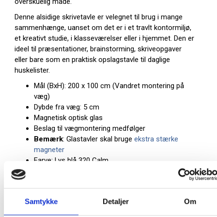
overskuelig måde.
Denne alsidige skrivetavle er velegnet til brug i mange
sammenhænge, uanset om det er i et travlt kontormiljø,
et kreativt studie, i klasseværelser eller i hjemmet. Den er
ideel til præsentationer, brainstorming, skriveopgaver
eller bare som en praktisk opslagstavle til daglige
huskelister.
Mål (BxH): 200 x 100 cm (Vandret montering på
væg)
Dybde fra væg: 5 cm
Magnetisk optisk glas
Beslag til vægmontering medfølger
Bemærk
: Glastavler skal bruge
ekstra stærke
magneter
Farve: Lys blå 320 Calm
Ramme: Formspændt massiv egetræsramme
Bemærk: Farven er kun vejledende og meget
afhængig af din skærms formåen.
Samtykke
Detaljer
Om
Derfor sender vi gerne en farveprøve på den eller de