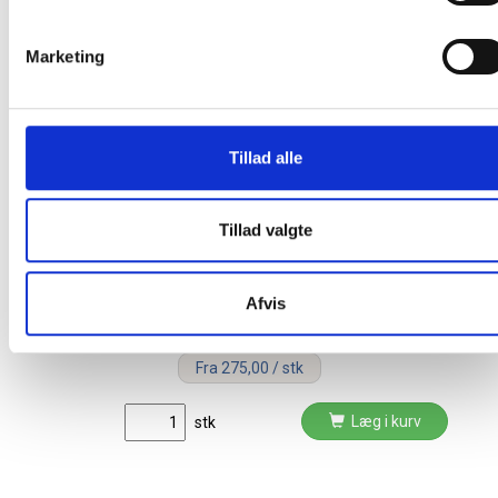
Marketing
Relaterede produkter
Tillad alle
Tillad valgte
Lintex Cup magnetisk penneholder til 4
penne Fog, grå
Afvis
Fra 275,00 / stk
Læg i kurv
stk