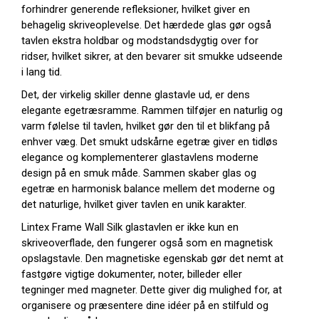
forhindrer generende refleksioner, hvilket giver en
behagelig skriveoplevelse. Det hærdede glas gør også
tavlen ekstra holdbar og modstandsdygtig over for
ridser, hvilket sikrer, at den bevarer sit smukke udseende
i lang tid.
Det, der virkelig skiller denne glastavle ud, er dens
elegante egetræsramme. Rammen tilføjer en naturlig og
varm følelse til tavlen, hvilket gør den til et blikfang på
enhver væg. Det smukt udskårne egetræ giver en tidløs
elegance og komplementerer glastavlens moderne
design på en smuk måde. Sammen skaber glas og
egetræ en harmonisk balance mellem det moderne og
det naturlige, hvilket giver tavlen en unik karakter.
Lintex Frame Wall Silk glastavlen er ikke kun en
skriveoverflade, den fungerer også som en magnetisk
opslagstavle. Den magnetiske egenskab gør det nemt at
fastgøre vigtige dokumenter, noter, billeder eller
tegninger med magneter. Dette giver dig mulighed for, at
organisere og præsentere dine idéer på en stilfuld og