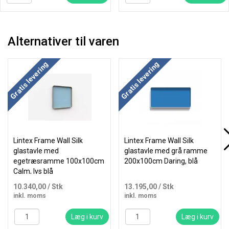
Alternativer til varen
Køb mere og spar
Køb mere og spar
Gratis levering
Gratis levering
Lintex Frame Wall Silk
Lintex Frame Wall Silk
glastavle med
glastavle med grå ramme
egetræsramme 100x100cm
200x100cm Daring, blå
Calm, lys blå
10.340,00
/ Stk
13.195,00
/ Stk
inkl. moms
inkl. moms
Læg i kurv
Læg i kurv