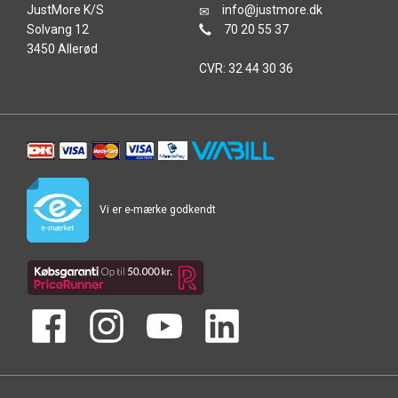
JustMore K/S
info@justmore.dk
Solvang 12
70 20 55 37
3450 Allerød
CVR: 32 44 30 36
Vi er e-mærke godkendt