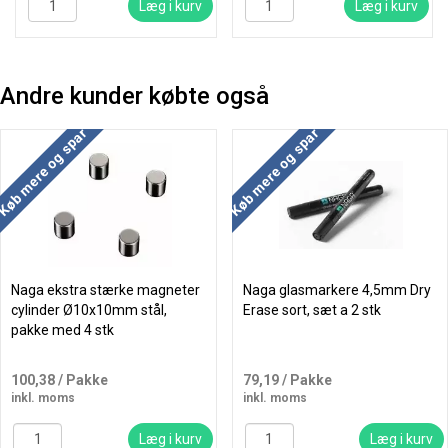
Læg i kurv
Læg i kurv
Andre kunder købte også
Køb mere og spar
Køb mere og spar
Naga ekstra stærke magneter
Naga glasmarkere 4,5mm Dry
cylinder Ø10x10mm stål,
Erase sort, sæt a 2 stk
pakke med 4 stk
100,38
/ Pakke
79,19
/ Pakke
inkl. moms
inkl. moms
Læg i kurv
Læg i kurv