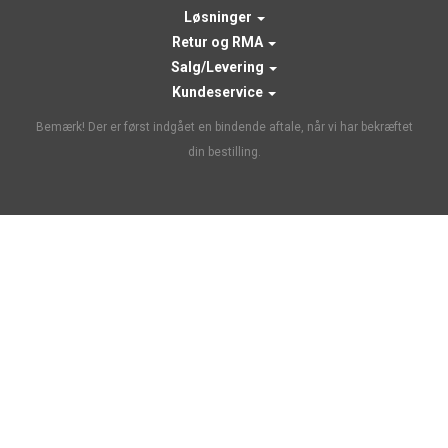
Løsninger
Retur og RMA
Salg/Levering
Kundeservice
Bemærk! Der er først indgået en bindende aftale, når vi har bekræftet
din bestilling.