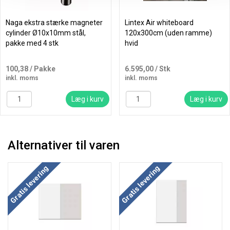
Naga ekstra stærke magneter
Lintex Air whiteboard
cylinder Ø10x10mm stål,
120x300cm (uden ramme)
pakke med 4 stk
hvid
100,38
/ Pakke
6.595,00
/ Stk
inkl. moms
inkl. moms
Læg i kurv
Læg i kurv
Alternativer til varen
Gratis levering
Gratis levering