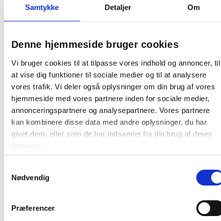
Samtykke
Detaljer
Om
undervisning
Giver mulighed for at arbejde med forskellige typer
materiale samtidig – skriv med whiteboardpen og
Denne hjemmeside bruger cookies
hæng fysiske noter, stofprøver eller billeder op
med nåle
Vi bruger cookies til at tilpasse vores indhold og annoncer, til
Skaber en sammenhængende væg med rene linjer
at vise dig funktioner til sociale medier og til at analysere
og et stilrent look
vores trafik. Vi deler også oplysninger om din brug af vores
hjemmeside med vores partnere inden for sociale medier,
Gør det let at zone din væg – fx til brainstorming,
idéudvikling eller projektstyring
annonceringspartnere og analysepartnere. Vores partnere
kan kombinere disse data med andre oplysninger, du har
Vigtigt:
Air whiteboard tavler bestilles separat. Billedet
givet dem, eller som de har indsamlet fra din brug af deres
viser et eksempel på Air Textile kombineret med en Air
tjenester.
whiteboard.
Montering:
Vægmontering med skjulte beslag
Samtykkevalg
(inkluderet)
Nødvendig
Dybde fra væg:
16 mm
Størrelse:
119 x 249 cm (BxH)
Kompatibilitet:
Passer til Lintex Air whiteboard og
Præferencer
Air Spaces (bestilles separat)