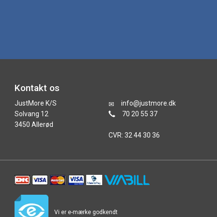
Kontakt os
JustMore K/S
info@justmore.dk
Solvang 12
70 20 55 37
3450 Allerød
CVR: 32 44 30 36
Vi er e-mærke godkendt