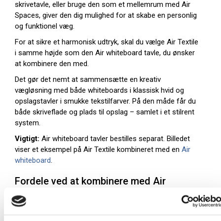
skrivetavle, eller bruge den som et mellemrum med Air
Spaces, giver den dig mulighed for at skabe en personlig
og funktionel væg.
For at sikre et harmonisk udtryk, skal du vælge Air Textile
i samme højde som den Air whiteboard tavle, du ønsker
at kombinere den med.
Det gør det nemt at sammensætte en kreativ
vægløsning med både whiteboards i klassisk hvid og
opslagstavler i smukke tekstilfarver. På den måde får du
både skriveflade og plads til opslag – samlet i et stilrent
system.
Vigtigt:
Air whiteboard tavler bestilles separat. Billedet
viser et eksempel på Air Textile kombineret med en
Air
whiteboard
.
Fordele ved at kombinere med Air
whiteboard:
Du får både en skrivetavle og en opslagstavle side
om side – perfekt til møder, præsentationer eller