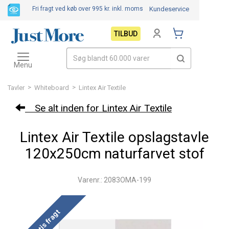
Fri fragt ved køb over 995 kr.
inkl. moms
Kundeservice
TILBUD
Toggle
navigation
Menu
>
>
Tavler
Whiteboard
Lintex Air Textile
Se alt inden for Lintex Air Textile
Lintex Air Textile opslagstavle
120x250cm naturfarvet stof
Varenr.: 2083OMA-199
Gratis fragt