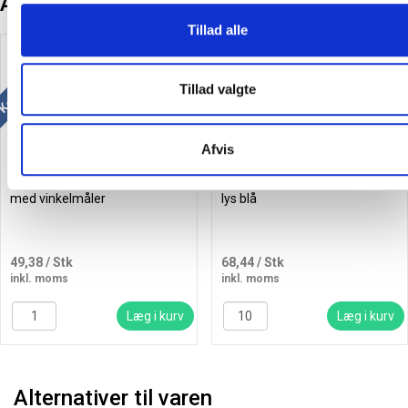
Andre kunder købte også
Tillad alle
Køb mere og spar
Køb mere og spar
Tillad valgte
Afvis
Linex S2622 geometritrekant
Linex S20 superlinealer 20 cm
med vinkelmåler
lys blå
49,38
/ Stk
68,44
/ Stk
inkl. moms
inkl. moms
Læg i kurv
Læg i kurv
Alternativer til varen