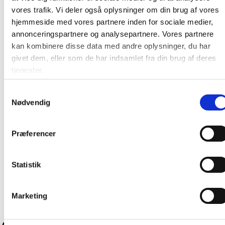
vores trafik. Vi deler også oplysninger om din brug af vores
Anvendelse
hjemmeside med vores partnere inden for sociale medier,
Gradmåling
annonceringspartnere og analysepartnere. Vores partnere
Geometriundervisning
kan kombinere disse data med andre oplysninger, du har
givet dem, eller som de har indsamlet fra din brug af deres
Tegning og optegning
tjenester.
Opmåling i skole og undervisning
Samtykkevalg
Pakning og enhed
Nødvendig
Salgsenhed: 1 stk
Præferencer
På lager:
41 stk
Producent:
Linex
Statistik
Marketing