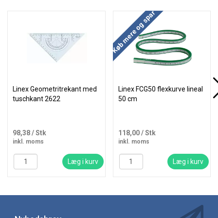
Køb mere og spar
Linex Geometritrekant med
Linex FCG50 flexkurve lineal
tuschkant 2622
50 cm
98,38
/ Stk
118,00
/ Stk
inkl. moms
inkl. moms
Læg i kurv
Læg i kurv