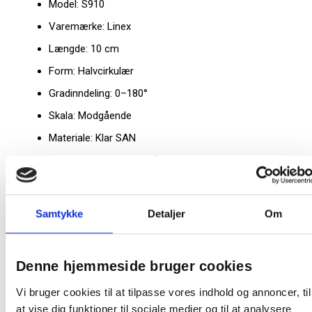
Model: S910
Varemærke:
Linex
Længde: 10 cm
Form: Halvcirkulær
Gradinndeling: 0–180°
Skala: Modgående
Materiale: Klar SAN
Antislide: Gummiliste på bagsiden
Egenskaber og fordele
Antislide-princip reducerer forskydning under brug
Samtykke
Detaljer
Om
Halvcirkulær form med 180 graders inddeling
Modgående skala for fleksibel aflæsning
Denne hjemmeside bruger cookies
Klar plast giver synligt underlag
Vi bruger cookies til at tilpasse vores indhold og annoncer, til
Egnet til undervisning og tegneopgaver
at vise dig funktioner til sociale medier og til at analysere