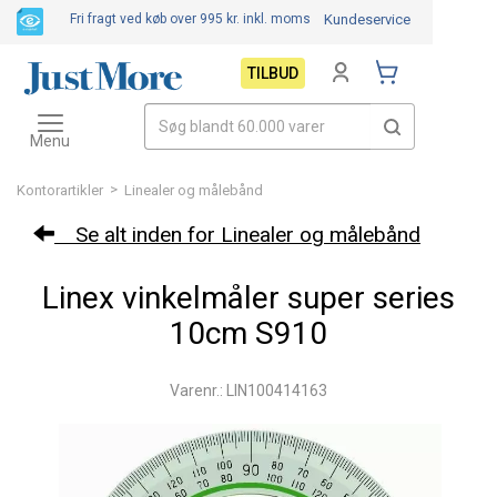
Fri fragt ved køb over 995 kr.
inkl. moms
Kundeservice
TILBUD
Toggle
navigation
Menu
>
Kontorartikler
Linealer og målebånd
Se alt inden for Linealer og målebånd
Linex vinkelmåler super series
10cm S910
Varenr.: LIN100414163