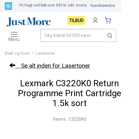
Fri fragt ved køb over 995 kr.
inkl. moms
Kundeservice
TILBUD
Toggle
navigation
Menu
>
Blæk og toner
Lasertoner
Se alt inden for Lasertoner
Lexmark C3220K0 Return
Programme Print Cartridge
1.5k sort
Varenr.: C3220K0