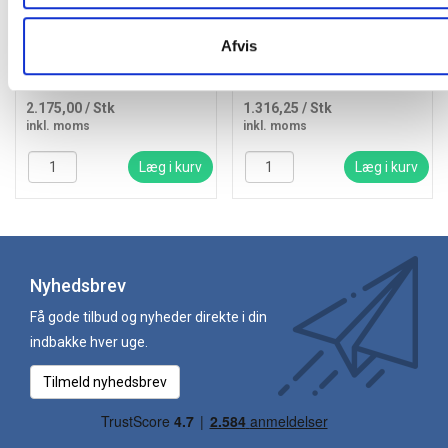
HP 220X Original LaserJet
HP Color LaserJet 415A
Toner Cartridge rød
Toner Cartridge 2.1K Cyan
Afvis
blå
2.175,00
/ Stk
1.316,25
/ Stk
inkl. moms
inkl. moms
Læg i kurv
Læg i kurv
Nyhedsbrev
Få gode tilbud og nyheder direkte i din
indbakke hver uge.
Tilmeld nyhedsbrev