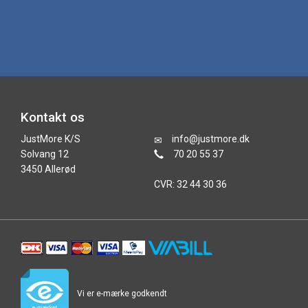
Kontakt os
JustMore K/S
info@justmore.dk
Solvang 12
70 20 55 37
3450 Allerød
CVR: 32 44 30 36
Vi er e-mærke godkendt