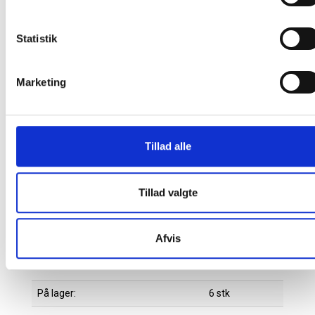
fuldstændig uafbrudt makulering, ideel til
kontorbrug.
Anti-jam-teknologi betyder, at makulatoren
Statistik
automatisk stopper og returnerer papiret, når der
er sat for meget papir i.
Marketing
Makuleringsmaskinen har et cirkulært design, så
den nemt kan passe ind i snævre områder for at
optimere pladsen.
Let at flytte rundt på takket være de fire
kvalitetshjul.
Tillad alle
2+1 års garanti - registrer dig for at få dit ekstra år
Sikkerhedsniveau: P5
Tillad valgte
Driftstid/nedkølingstid: 45 minutter
Skæretype: Mikromakulering
Makuleringsmateriale: Hæfteklammer og papirclips
Afvis
Mål (BxHxD): 406 x 589 x 320 mm
Farve: Hvid
På lager:
6 stk