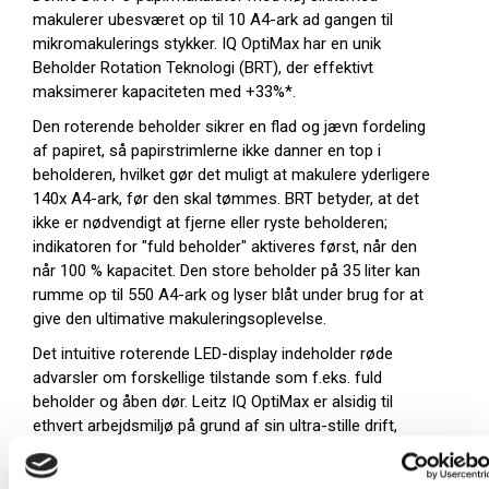
makulerer ubesværet op til 10 A4-ark ad gangen til
mikromakulerings stykker. IQ OptiMax har en unik
Beholder Rotation Teknologi (BRT), der effektivt
maksimerer kapaciteten med +33%*.
Den roterende beholder sikrer en flad og jævn fordeling
af papiret, så papirstrimlerne ikke danner en top i
beholderen, hvilket gør det muligt at makulere yderligere
140x A4-ark, før den skal tømmes. BRT betyder, at det
ikke er nødvendigt at fjerne eller ryste beholderen;
indikatoren for "fuld beholder" aktiveres først, når den
når 100 % kapacitet. Den store beholder på 35 liter kan
rumme op til 550 A4-ark og lyser blåt under brug for at
give den ultimative makuleringsoplevelse.
Det intuitive roterende LED-display indeholder røde
advarsler om forskellige tilstande som f.eks. fuld
beholder og åben dør. Leitz IQ OptiMax er alsidig til
ethvert arbejdsmiljø på grund af sin ultra-stille drift,
slanke design og imponerende holdbarhed. Kontinuerlig
driftstid på 120 minutter.