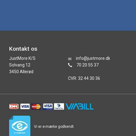
Kontakt os
JustMore K/S
info@justmore.dk
Solvang 12
70 20 55 37
3450 Allerød
CVR: 32 44 30 36
Vi er e-mærke godkendt