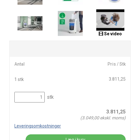
Se video
Antal
Pris / Stk
3.811,25
1 stk
stk
3.811,25
(
3.049,00
ekskl. moms)
Leveringsomkostninger
Læg i kurv