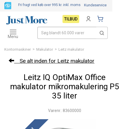
Fri fragt ved køb over 995 kr.
inkl. moms
Kundeservice
TILBUD
Toggle
navigation
Menu
>
>
Kontormaskiner
Makulator
Leitz makulator
Se alt inden for Leitz makulator
Leitz IQ OptiMax Office
makulator mikromakulering P5
35 liter
Varenr.: 83600000