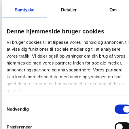
Makulerer op til 10 ark A4-papir (80 g) på kun 10
Samtykke
Detaljer
Om
sekunder til P5-mikromakuleringsstykker med høj
sikkerhed.
Den unikke Beholder Rotationa Teknologi (BRT)
maksimerer beholderens kapacitet med +33%* og
Denne hjemmeside bruger cookies
reducerer svineriet ved tømning betydeligt. *Leitz
Vi bruger cookies til at tilpasse vores indhold og annoncer, til
IQ OptiMax testet med og uden beholder rotation-
at vise dig funktioner til sociale medier og til at analysere
teknologi.
Generøs kapacitet på 35 liter rummer op til 550 x
vores trafik. Vi deler også oplysninger om din brug af vores
A4-ark, før den skal tømmes; +33 % mere
hjemmeside med vores partnere inden for sociale medier,
kapacitet sammenlignet med ingen BRT (+140 x
annonceringspartnere og analysepartnere. Vores partnere
A4-ark).
kan kombinere disse data med andre oplysninger, du har
Dynamisk, roterende LED-display med advarsler
givet dem, eller som de har indsamlet fra din brug af deres
om fuld beholder, åben dør, overophedning og
tjenester.
overbelastning.
Ultra stille betjening - for et roligt arbejdsmiljø (når
Samtykkevalg
du regelmæssigt bruger Leitz-olieark)
Nødvendig
Makulerer hæfteklammer og papirclips, uden at
man behøver at fjerne dem først.
Kontinuerlig driftstid på 2 timer / 120 min -
Præferencer