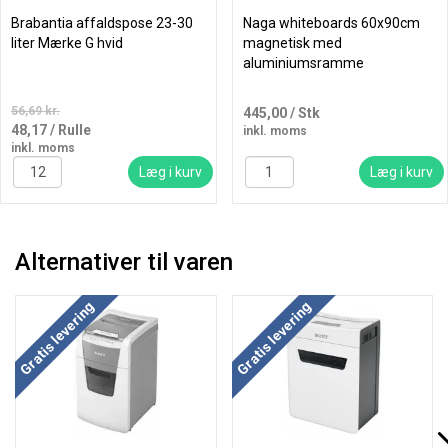
Brabantia affaldspose 23-30
Naga whiteboards 60x90cm
liter Mærke G hvid
magnetisk med
aluminiumsramme
56,69 kr.
445,00
/ Stk
48,17
/ Rulle
inkl. moms
inkl. moms
Læg i kurv
Læg i kurv
Alternativer til varen
Gratis levering
Gratis levering