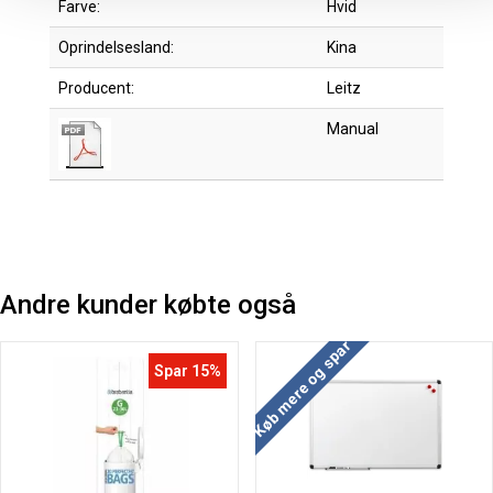
Farve:
Hvid
Oprindelsesland:
Kina
Producent:
Leitz
Manual
Andre kunder købte også
Køb mere og spar
Spar 15%