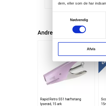
dem, eller som de har indsaml
Samtykkevalg
Nødvendig
Andre kunder købte også
Spar 15%
Køb
Afvis
Rapid Retro S51 hæftetang
Sco
lyserød, 15 ark
15