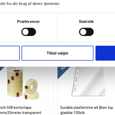
et fra din brug af deres tjenester.
Præferencer
Statistik
 mere og spar
Køb mere og spar
Tillad valgte
tch 508 kontortape
Durable plastlomme a4 åben top
mmx33meter transparent
glasklar 100stk