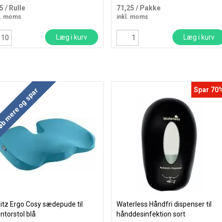
75
/ Rulle
71,25
/ Pakke
l. moms
inkl. moms
Læg i kurv
Læg i kurv
Spar 70
b mere og spar
itz Ergo Cosy sædepude til
Waterless Håndfri dispenser til
ntorstol blå
hånddesinfektion sort