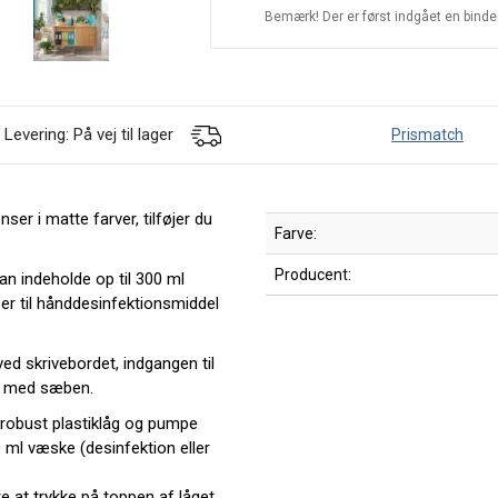
Bemærk! Der er først indgået en bindend
Levering: På vej til lager
Prismatch
er i matte farver, tilføjer du
Farve:
Producent:
 indeholde op til 300 ml
r til hånddesinfektionsmiddel
ved skrivebordet, indgangen til
n med sæben.
 robust plastiklåg og pumpe
00 ml væske (desinfektion eller
 at trykke på toppen af låget