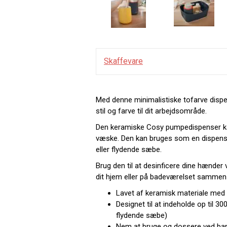
Skaffevare
Med denne minimalistiske tofarve dispens
stil og farve til dit arbejdsområde.
Den keramiske Cosy pumpedispenser kan
væske. Den kan bruges som en dispense
eller flydende sæbe.
Brug den til at desinficere dine hænder 
dit hjem eller på badeværelset samme
Lavet af keramisk materiale med
Designet til at indeholde op til 3
flydende sæbe)
Nem at bruge og dossere ved bare