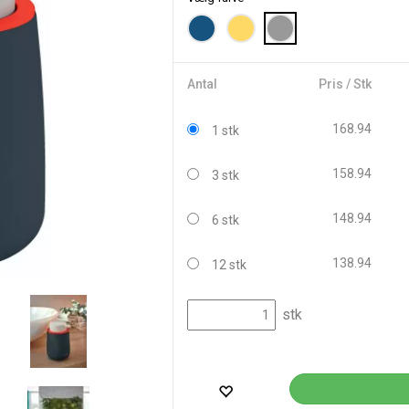
Antal
Pris / Stk
168.94
1 stk
158.94
3 stk
148.94
6 stk
138.94
12 stk
stk