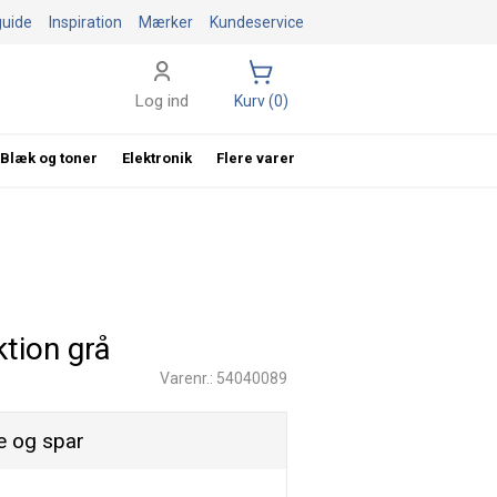
guide
Inspiration
Mærker
Kundeservice
Log ind
Kurv (0)
Blæk og toner
Elektronik
Flere varer
tion grå
Varenr.: 54040089
 og spar