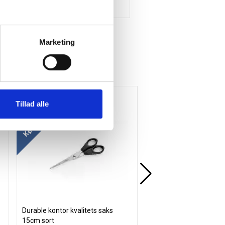
Marketing
Køb mere og spar
Tillad alle
Durable kontor kvalitets saks
Penol marker 777 1,0m
15cm sort