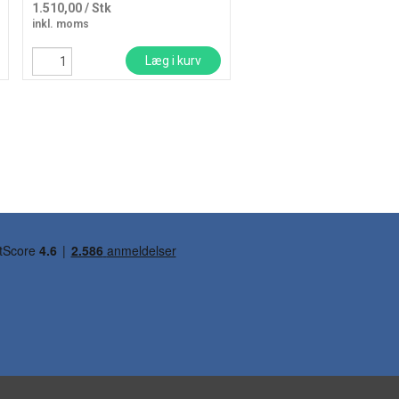
1.510,00
/ Stk
895,00
/ Stk
inkl. moms
inkl. moms
Læg i kurv
Læg i