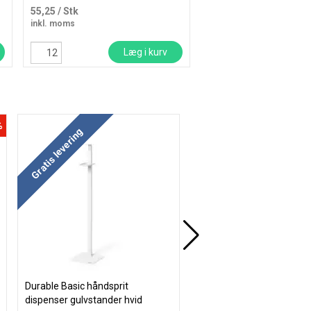
14,75 kr.
55,25
/ Stk
12,54
/ Stk
inkl. moms
inkl. moms
Læg i kurv
Læ
%
Køb mere og spar
Køb mere og spar
Gratis levering
Durable Basic håndsprit
Leitz Cosy magnetisk glas
dispenser gulvstander hvid
60x40cm grå