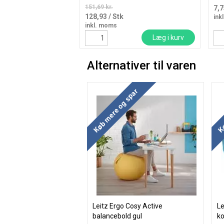
151,69 kr.
7,
128,93
/ Stk
ink
inkl. moms
Læg i kurv
Alternativer til varen
Køb mere og spar
Kø
Leitz Ergo Cosy Active
Le
balancebold gul
ko