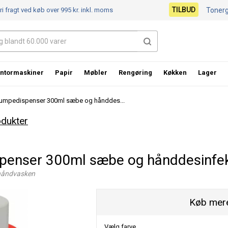
TILBUD
ri fragt ved køb over 995 kr.
inkl. moms
Toner
ntormaskiner
Papir
Møbler
Rengøring
Køkken
Lager
pumpedispenser 300ml sæbe og hånddes...
odukter
penser 300ml sæbe og hånddesinfek
d håndvasken
Køb mere
Vælg farve