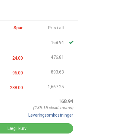
Spar
Pris i alt
168.94
476.81
24.00
893.63
96.00
1,667.25
288.00
168.94
(
135.15
ekskl. moms)
Leveringsomkostninger
Læg i kurv