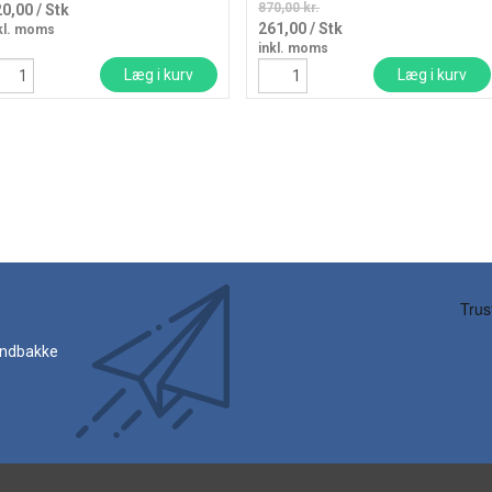
870,00 kr.
20,00
/ Stk
261,00
/ Stk
kl. moms
inkl. moms
Læg i kurv
Læg i kurv
 indbakke