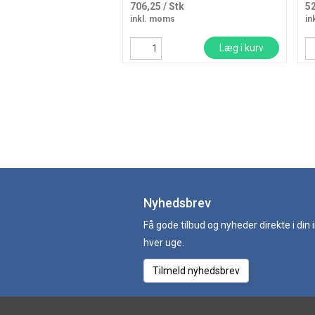
706,25
/ Stk
5
inkl. moms
in
Læg i kurv
Nyhedsbrev
Få gode tilbud og nyheder direkte i din
hver uge.
Tilmeld nyhedsbrev