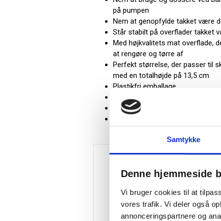
på pumpen
Nem at genopfylde takket være d
Står stabilt på overflader takket
Med højkvalitets mat overflade, d
at rengøre og tørre af
Perfekt størrelse, der passer til 
med en totalhøjde på 13,5 cm
Plastikfri emballage
Mål (BxHXD): 135 x 87 x 87 mm
Vægt: 0,29 kg
Farve: Grå
Samtykke
Denne hjemmeside b
Vi bruger cookies til at tilpas
vores trafik. Vi deler også 
annonceringspartnere og anal