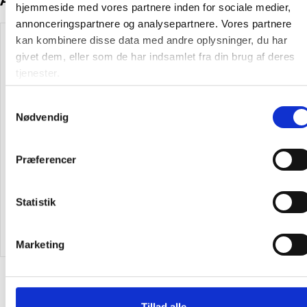
Andre kunder købte også
hjemmeside med vores partnere inden for sociale medier,
annonceringspartnere og analysepartnere. Vores partnere
Gratis levering
kan kombinere disse data med andre oplysninger, du har
givet dem, eller som de har indsamlet fra din brug af deres
tjenester.
Samtykkevalg
Nødvendig
Mila sengetøj 150x200cm og
MAULgate LED monitorlampe
50x60cm rosa
80cm bred sort
Præferencer
595,00
/ Sæt
1.345,00
/ Stk
Statistik
inkl. moms
inkl. moms
Læg i kurv
Læg i kurv
Marketing
Alternativer til varen
Tillad alle