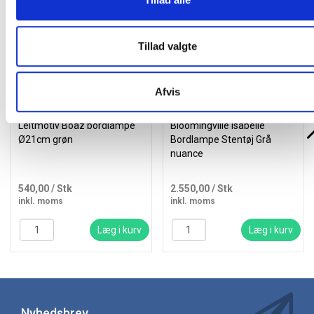
Gratis levering
Fast lav pris
Tillad valgte
Afvis
Leitmotiv Boaz bordlampe
Bloomingville Isabelle
Ø21cm grøn
Bordlampe Stentøj Grå
nuance
540,00
/ Stk
2.550,00
/ Stk
inkl. moms
inkl. moms
Læg i kurv
Læg i kurv
Nyhedsbrev