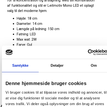
for til koncentration og afslapning. Med sin kombination
af funktionalitet og stil er Leitmotiv Mono LED et oplagt
valg til det moderne hjem.
Højde: 18 cm
Diameter: 14 cm
Længde på ledning: 150 cm
Fatning: LED
Max wat: 2W
Farve: Gul
På lager:
22 stk
Samtykke
Detaljer
Om
Farve:
Gul
Producent:
Leitmotiv
Denne hjemmeside bruger cookies
Vi bruger cookies til at tilpasse vores indhold og annoncer, til
at vise dig funktioner til sociale medier og til at analysere
vores trafik. Vi deler også oplysninger om din brug af vores