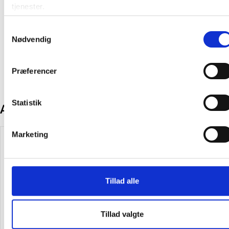
På lager:
132 stk
tjenester.
Farve:
Guld
Samtykkevalg
Nødvendig
Producent:
Karlsson
Præferencer
Statistik
Andre kunder købte også
Marketing
Tillad alle
Karlsson vækkeur Iconic mat
Niki sengetæppe i microfiber
Tillad valgte
sort
260x150cm beige