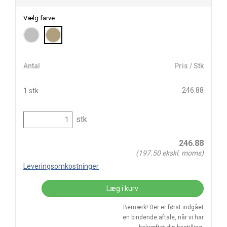
Vælg farve
Antal
Pris / Stk
246.88
1 stk
stk
246.88
(
197.50
ekskl. moms)
Leveringsomkostninger
Læg i kurv
Bemærk! Der er først indgået
en bindende aftale, når vi har