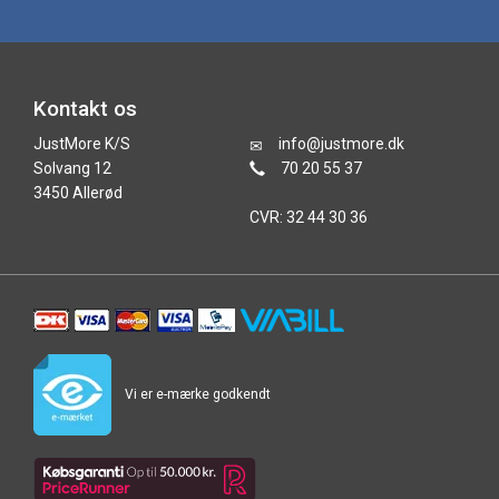
Kontakt os
JustMore K/S
info@justmore.dk
Solvang 12
70 20 55 37
3450 Allerød
CVR: 32 44 30 36
Vi er e-mærke godkendt