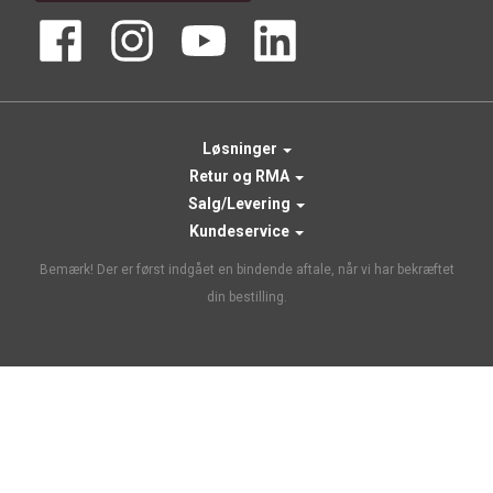
Løsninger
Retur og RMA
Salg/Levering
Kundeservice
Bemærk! Der er først indgået en bindende aftale, når vi har bekræftet
din bestilling.