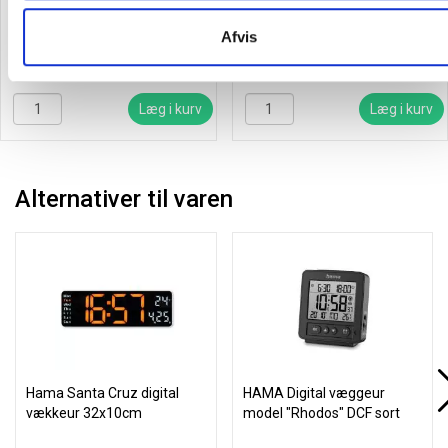
Afvis
265,00
/ Stk
375,00
/ Stk
inkl. moms
inkl. moms
Læg i kurv
Læg i kurv
Alternativer til varen
Hama Santa Cruz digital
HAMA Digital væggeur
vækkeur 32x10cm
model "Rhodos" DCF sort