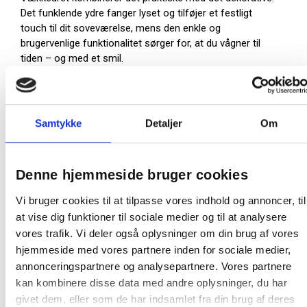
Det funklende ydre fanger lyset og tilføjer et festligt
touch til dit soveværelse, mens den enkle og
brugervenlige funktionalitet sørger for, at du vågner til
tiden – og med et smil.
Karlsson Disco vækkeur er ikke bare en tidsviser, men et
statement-piece, der skiller sig ud og løfter din
indretning. Det er perfekt til dig, der gerne vil starte dagen
Samtykke
Detaljer
Om
med lidt ekstra bling og god energi.
Uanset om det står på soveværelsets natbord eller
pynter på en hylde, vil dette vækkeur helt sikkert stjæle
Denne hjemmeside bruger cookies
rampelyset.
Højde: 12 cm
Vi bruger cookies til at tilpasse vores indhold og annoncer, til
Dybde: 5 cm
at vise dig funktioner til sociale medier og til at analysere
Diameter: Ø11 cm
vores trafik. Vi deler også oplysninger om din brug af vores
Batteri: 1x AA (ikke inkluderet)
hjemmeside med vores partnere inden for sociale medier,
Ekstra information: Med lysfunktion
annonceringspartnere og analysepartnere. Vores partnere
Farve: Guld
kan kombinere disse data med andre oplysninger, du har
givet dem, eller som de har indsamlet fra din brug af deres