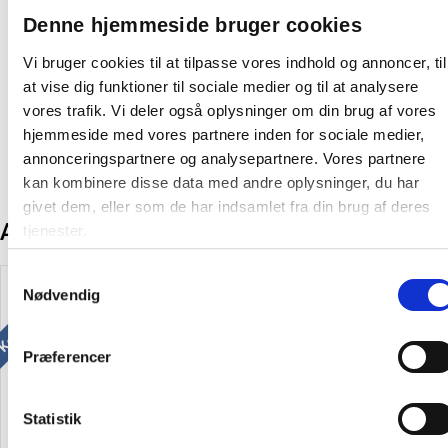
Denne hjemmeside bruger cookies
Farve:
Hvid
Vi bruger cookies til at tilpasse vores indhold og annoncer, til
Producent:
Herma
at vise dig funktioner til sociale medier og til at analysere
Variant:
Laser etiketter
vores trafik. Vi deler også oplysninger om din brug af vores
hjemmeside med vores partnere inden for sociale medier,
annonceringspartnere og analysepartnere. Vores partnere
kan kombinere disse data med andre oplysninger, du har
givet dem, eller som de har indsamlet fra din brug af deres
Andre kunder købte også
tjenester.
Køb mere og spar
Samtykkevalg
Gratis levering
Nødvendig
Præferencer
Statistik
Multicopy kopipapir A4 90g,
Multicopy kopipapir A4 80g,
500 ark
500 ark (Palle pris)