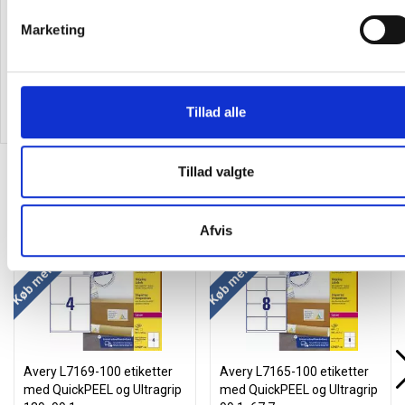
Marketing
98,63
/ Pakke
44,00
/ Pakke
inkl. moms
inkl. moms
Tillad alle
Læg i kurv
Læg i kurv
Tillad valgte
Alternativer til varen
Køb mere og spar
Køb mere og spar
Afvis
Avery L7169-100 etiketter
Avery L7165-100 etiketter
med QuickPEEL og Ultragrip
med QuickPEEL og Ultragrip