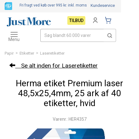
Fri fragt ved køb over 995 kr.
inkl. moms
Kundeservice
TILBUD
Toggle
navigation
Menu
>
>
Papir
Etiketter
Laseretiketter
Se alt inden for Laseretiketter
Herma etiket Premium laser
48,5x25,4mm, 25 ark af 40
etiketter, hvid
Varenr.: HER4357