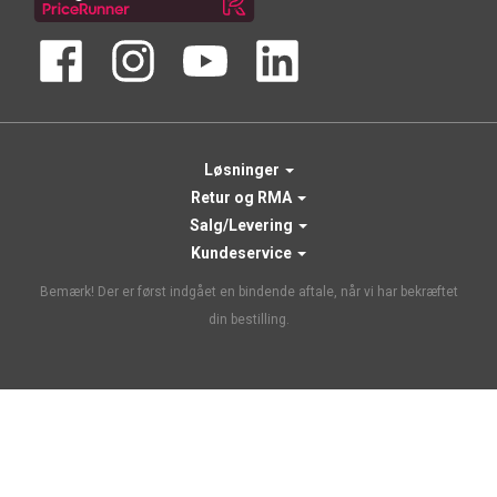
Løsninger
Retur og RMA
Salg/Levering
Kundeservice
Bemærk! Der er først indgået en bindende aftale, når vi har bekræftet
din bestilling.