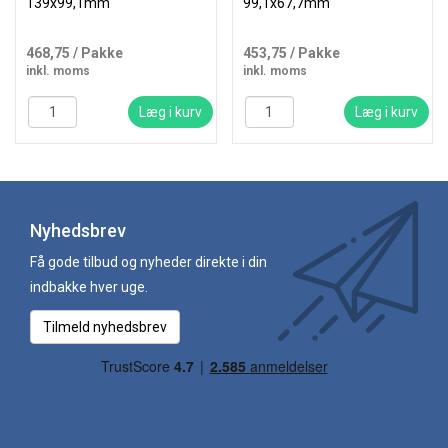
139x99,1mm
99,1x67,7mm
468,75
/ Pakke
453,75
/ Pakke
inkl. moms
inkl. moms
Læg i kurv
Læg i kurv
Nyhedsbrev
Få gode tilbud og nyheder direkte i din
indbakke hver uge.
Tilmeld nyhedsbrev