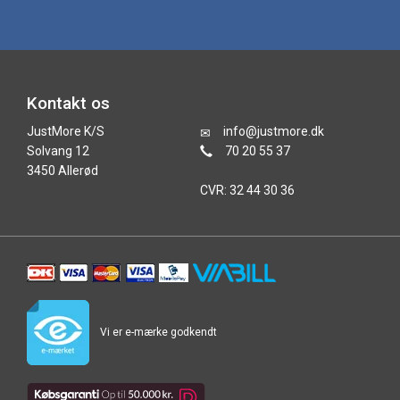
Kontakt os
JustMore K/S
info@justmore.dk
Solvang 12
70 20 55 37
3450 Allerød
CVR: 32 44 30 36
Vi er e-mærke godkendt