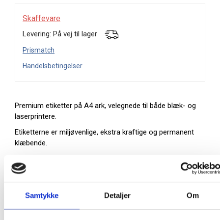
Skaffevare
Levering: På vej til lager
Prismatch
Handelsbetingelser
Premium etiketter på A4 ark, velegnede til både blæk- og
laserprintere.
Etiketterne er miljøvenlige, ekstra kraftige og permanent
klæbende.
40 etiketter pr. ark
25 ark pr. pakke.
Gratis software:
www.herma.com/software
Samtykke
Detaljer
Om