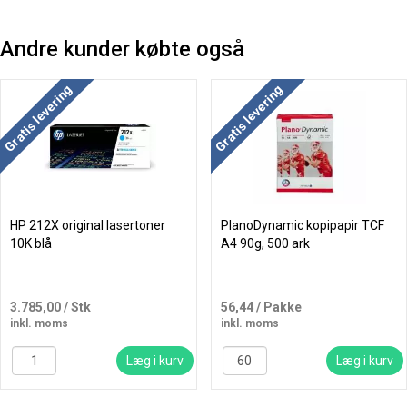
Andre kunder købte også
Køb mere og spar
Gratis levering
Gratis levering
HP 212X original lasertoner
PlanoDynamic kopipapir TCF
10K blå
A4 90g, 500 ark
3.785,00
/ Stk
56,44
/ Pakke
inkl. moms
inkl. moms
Læg i kurv
Læg i kurv