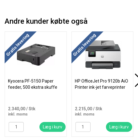
Andre kunder købte også
Gratis levering
Gratis levering
Kyocera PF-5150 Paper
HP OfficeJet Pro 9120b AiO
feeder, 500 ekstra skuffe
Printer ink-jet farveprinter
2.340,00
/ Stk
2.215,00
/ Stk
inkl. moms
inkl. moms
Læg i kurv
Læg i kurv