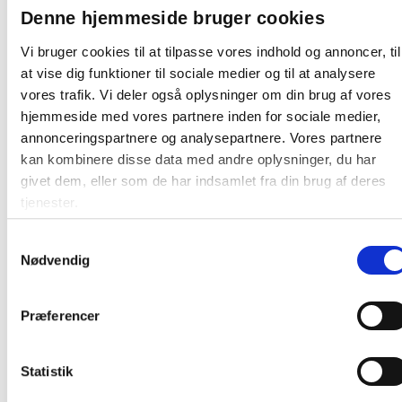
Denne hjemmeside bruger cookies
Mål (B x D x H):
510 x 510 x 580 mm
Vægt:
Cirka 26 kg
Vi bruger cookies til at tilpasse vores indhold og annoncer, til
Strømforbrug:
at vise dig funktioner til sociale medier og til at analysere
Maksimalt: 780 W
vores trafik. Vi deler også oplysninger om din brug af vores
Standby: 20 W
hjemmeside med vores partnere inden for sociale medier,
Dvaletilstand: 1 W
annonceringspartnere og analysepartnere. Vores partnere
HP LaserJet Enterprise MFP M635h er velegnet til
kan kombinere disse data med andre oplysninger, du har
virksomheder, der har behov for en højtydende og sikker
givet dem, eller som de har indsamlet fra din brug af deres
multifunktionsprinter med omfattende workflow-
tjenester.
funktioner og energieffektiv drift.
Samtykkevalg
Nødvendig
Producent:
HP
Produktdatablad
Præferencer
Statistik