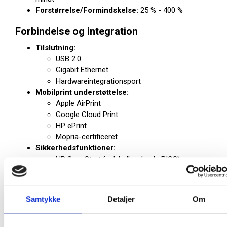
Forstørrelse/Formindskelse:
25 % - 400 %
Forbindelse og integration
Tilslutning:
USB 2.0
Gigabit Ethernet
Hardwareintegrationsport
Mobilprint understøttelse:
Apple AirPrint
Google Cloud Print
HP ePrint
Mopria-certificeret
Sikkerhedsfunktioner:
HP Sure Start (selvhelbredende BIOS)
Krypteret harddisk
Adgangskontrol
Netværkssikkerhed
Samtykke
Detaljer
Om
Indtrængningsdetektion
Fysiske egenskaber