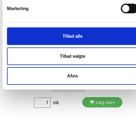
Relaterede produkter
Marketing
Gratis fragt
Tillad alle
Tillad valgte
HP LaserJet 220v Maintenance Kit -
vedligeholdelseskit
Afvis
3.726,25 / stk
Læg i kurv
stk