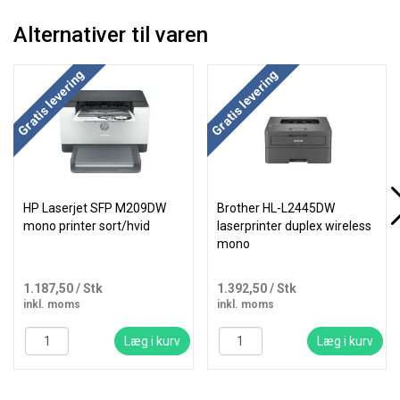
Alternativer til varen
Gratis levering
Gratis levering
HP Laserjet SFP M209DW
Brother HL-L2445DW
mono printer sort/hvid
laserprinter duplex wireless
mono
1.187,50
/ Stk
1.392,50
/ Stk
inkl. moms
inkl. moms
Læg i kurv
Læg i kurv