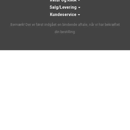
Salg/Levering
Kundeservice
Bemærk! Der er først indgået en bindende aftale, når vi har bekræftet
din bestilling.