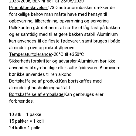
2023/2006, BEK nr 681 af 25/05/2020
Produktbeskrivelse:
1/3 Gastronormbakker dækker de
forskellige behov man måtte have med hensyn til
opbevarring, tilberedning, opvarmning og servering.
Rullekanten gør det nemt at sætte et låg fast på bakken
og er samtidig med til at gøre bakken stabil. Aluminium
kan anvendes til de fleste fødevarer, samt bruges i både
almindelig ovn og mikrobølgeovn.
Temperaturtolerance:
-20°C til +350°C
Sikkerhedsforskrifter og advarsler:
Aluminium bør ikke
anvendes til syreholdige eller salte fødevarer. Aluminium
bør ikke anvendes til ren alkohol.
Bortskaffelse af produkt:
Kan bortskaffes med
almindeligt husholdningsaffald.
Bortskaffelse af emballage:
Kan genbruges eller
forbrændes.
10 stk = 1 pakke
15 pakker = 1 kolli
24 kolli = 1 palle