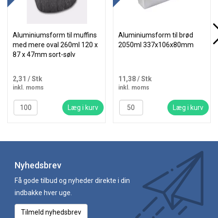
Aluminiumsform til muffins
Aluminiumsform til brød
med mere oval 260ml 120 x
2050ml 337x106x80mm
87 x 47mm sort-sølv
2,31
/ Stk
11,38
/ Stk
inkl. moms
inkl. moms
Læg i kurv
Læg i kurv
Nyhedsbrev
Få gode tilbud og nyheder direkte i din
indbakke hver uge.
Tilmeld nyhedsbrev