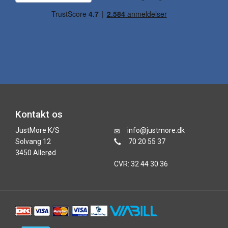
Kontakt os
JustMore K/S
info@justmore.dk
Solvang 12
70 20 55 37
3450 Allerød
CVR: 32 44 30 36