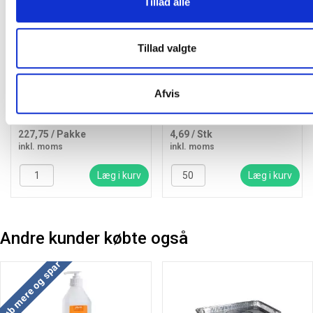
Tillad alle
Tillad valgte
Plastbakke med hængslet
Plastbakke med hængslet
låg oval 1000ml
låg oval 500ml
Afvis
185x155x68mm, 50 stk
166x131x55mm klar
227,75
/ Pakke
4,69
/ Stk
inkl. moms
inkl. moms
Læg i kurv
Læg i kurv
Andre kunder købte også
Køb mere og spar