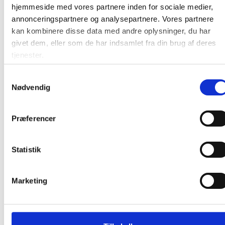
hjemmeside med vores partnere inden for sociale medier,
Låg 32,2x16,6x1,2cm til 1/3 Gastronorm
annonceringspartnere og analysepartnere. Vores partnere
alubakke aluminium
kan kombinere disse data med andre oplysninger, du har
givet dem, eller som de har indsamlet fra din brug af deres
tjenester.
1,56 / stk
Samtykkevalg
Nødvendig
Læg i kurv
stk
Præferencer
Statistik
Andre kunder købte også
Marketing
Køb mere og spar