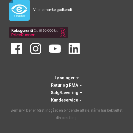
Vi er e-mærke godkendt
Løsninger
Retur og RMA
Salg/Levering
Kundeservice
Bemærk! Der er først indgået en bindende aftale, når vi har bekræftet
din bestilling.