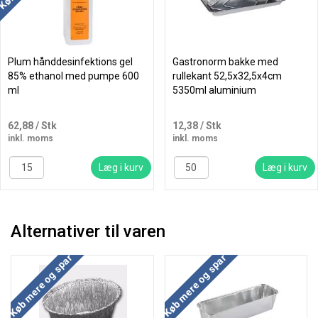
Plum hånddesinfektions gel
Gastronorm bakke med
85% ethanol med pumpe 600
rullekant 52,5x32,5x4cm
ml
5350ml aluminium
62,88
/ Stk
12,38
/ Stk
inkl. moms
inkl. moms
Læg i kurv
Læg i kurv
Alternativer til varen
Køb mere og spar
Køb mere og spar