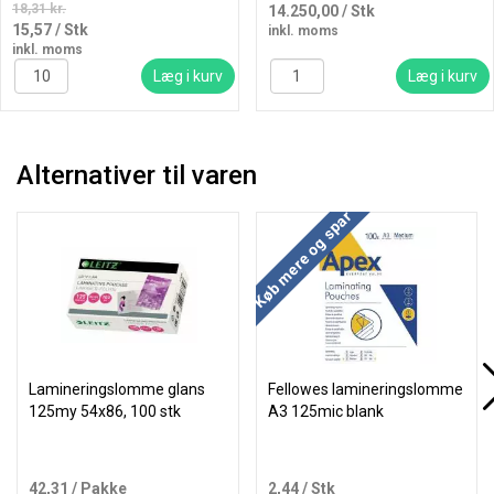
18,31 kr.
14.250,00
/ Stk
15,57
/ Stk
inkl. moms
inkl. moms
Læg i kurv
Læg i kurv
Alternativer til varen
Køb mere og spar
Lamineringslomme glans
Fellowes lamineringslomme
125my 54x86, 100 stk
A3 125mic blank
42,31
/ Pakke
2,44
/ Stk