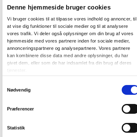
Læg i kurv
stk
Denne hjemmeside bruger cookies
Vi bruger cookies til at tilpasse vores indhold og annoncer, til
at vise dig funktioner til sociale medier og til at analysere
vores trafik. Vi deler også oplysninger om din brug af vores
hjemmeside med vores partnere inden for sociale medier,
annonceringspartnere og analysepartnere. Vores partnere
kan kombinere disse data med andre oplysninger, du har
Andre kunder købte også
givet dem, eller som de har indsamlet fra din brug af deres
Køb mere og spar
tjenester.
Samtykkevalg
Nødvendig
Præferencer
Dymo LetraTAG 12mmx4m
Dymo labelprinter LetraTAG
labeltape papir sort på hvid
100H Nordic
Statistik