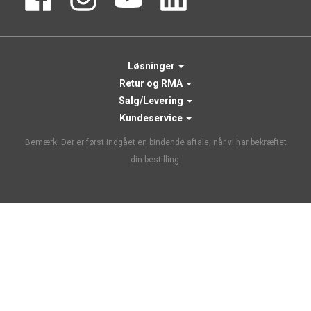
Løsninger
Retur og RMA
Salg/Levering
Kundeservice
Bemærk! Der er først indgået en bindende aftale, når vi har bekræftet
din bestilling.