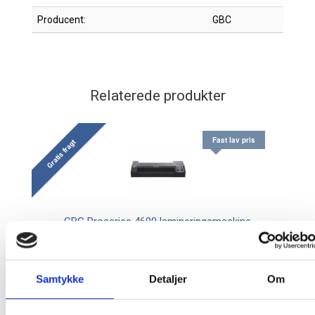
Producent:
GBC
Relaterede produkter
Fast lav pris
Gratis fragt
GBC Proseries 4600 lamineringsmaskine
A2
Samtykke
Detaljer
Om
24.343,75 / stk