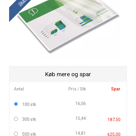
Køb mere og spar
Antal
Pris / Stk
Spar
16,06
100 stk
15,44
300 stk
187,50
14,81
500 stk
625,00