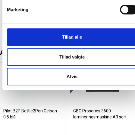
89,00
/ Rulle
453,75
/ Stk
Marketing
inkl. moms
inkl. moms
Læg i kurv
Læg i kurv
Tillad alle
Andre kunder købte også
Tillad valgte
Gratis levering
Spar 15%
Afvis
Pilot B2P Bottle2Pen Gelpen
GBC Proseries 3600
0,5 blå
lamineringsmaskine A3 sort