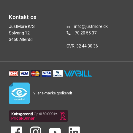
Kontakt os
JustMore K/S
info@justmore.dk
Solvang 12
70 20 55 37
3450 Allerød
CVR: 32 44 30 36
Vi er e-mærke godkendt