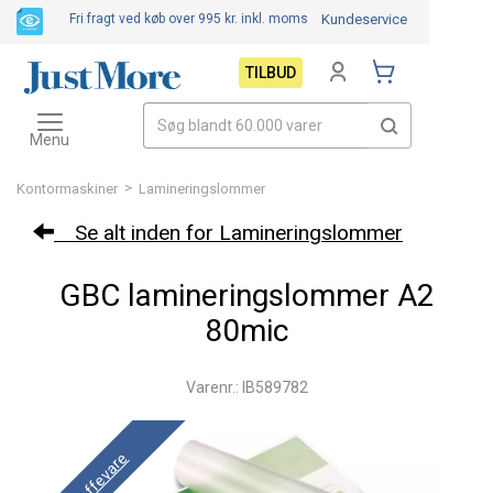
Fri fragt ved køb over 995 kr.
inkl. moms
Kundeservice
TILBUD
Toggle
navigation
Menu
>
Kontormaskiner
Lamineringslommer
Se alt inden for Lamineringslommer
GBC lamineringslommer A2
80mic
Varenr.: IB589782
Skaffevare