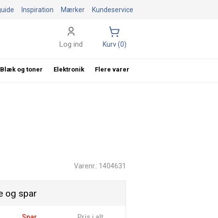
guide
Inspiration
Mærker
Kundeservice
Log ind
Kurv (0)
Blæk og toner
Elektronik
Flere varer
Varenr.: 1404631
 og spar
Spar
Pris i alt