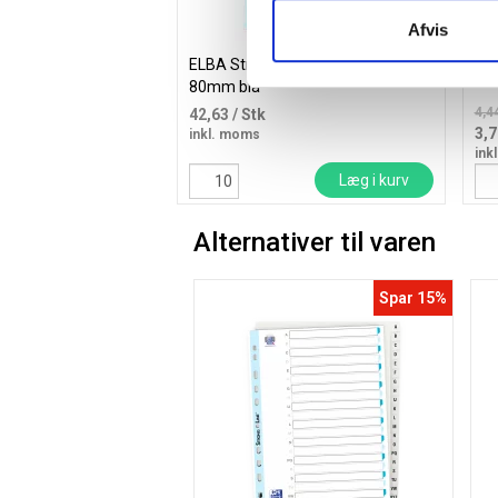
Afvis
ELBA Strong-Line brevordner A4
Off
80mm blå
4,44
42,63
/ Stk
3,
inkl. moms
ink
Læg i kurv
Alternativer til varen
Spar 15%