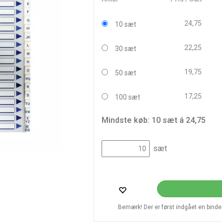
24,75
10 sæt
22,25
30 sæt
19,75
50 sæt
17,25
100 sæt
Mindste køb: 10 sæt á 24,75
sæt
Bemærk! Der er først indgået en bindend