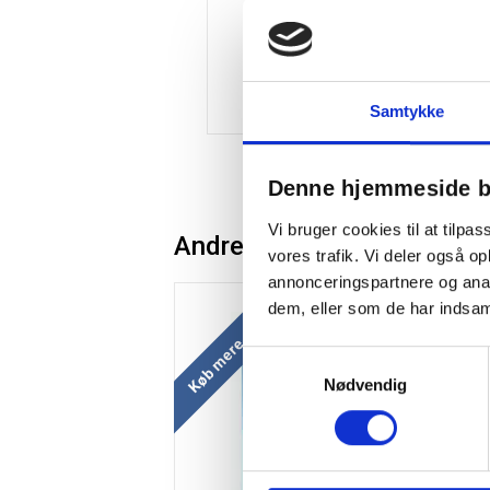
Samtykke
Denne hjemmeside b
Vi bruger cookies til at tilpas
Andre kunder købte også
vores trafik. Vi deler også 
annonceringspartnere og anal
Køb mere og spar
dem, eller som de har indsaml
Samtykkevalg
Nødvendig