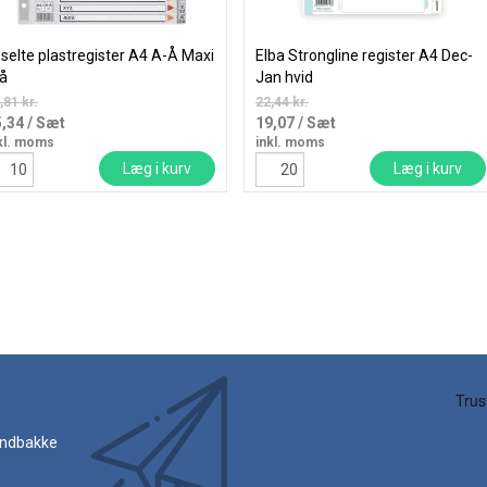
selte plastregister A4 A-Å Maxi
Elba Strongline register A4 Dec-
å
Jan hvid
,81 kr.
22,44 kr.
5,34
/ Sæt
19,07
/ Sæt
kl. moms
inkl. moms
Læg i kurv
Læg i kurv
 indbakke