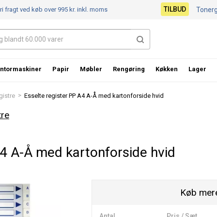
TILBUD
ri fragt ved køb over 995 kr.
inkl. moms
Toner
ntormaskiner
Papir
Møbler
Rengøring
Køkken
Lager
>
gistre
Esselte register PP A4 A-Å med kartonforside hvid
tre
A4 A-Å med kartonforside hvid
Køb mere
Antal
Pris / Sæt