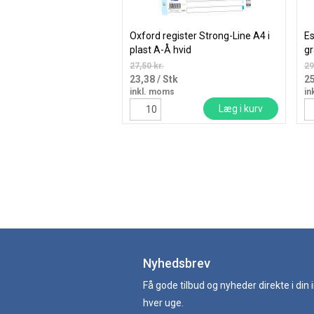
Oxford register Strong-Line A4 i
Es
plast A-Å hvid
gr
27,50 kr.
29
23,38
/ Stk
2
inkl. moms
in
Læg i kurv
Nyhedsbrev
Få gode tilbud og nyheder direkte i din
hver uge.