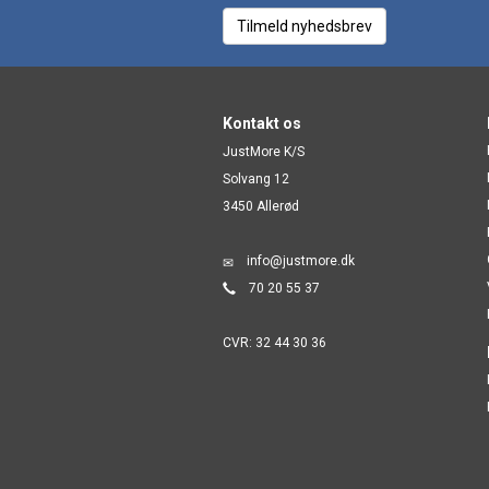
Tilmeld nyhedsbrev
Kontakt os
JustMore K/S
Solvang 12
3450 Allerød
info@justmore.dk
70 20 55 37
CVR: 32 44 30 36