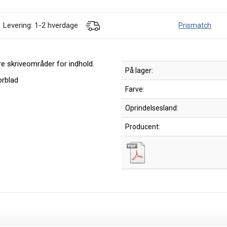
Levering: 1-2 hverdage
Prismatch
re skriveområder for indhold.
På lager:
orblad
Farve:
Oprindelsesland:
Producent: