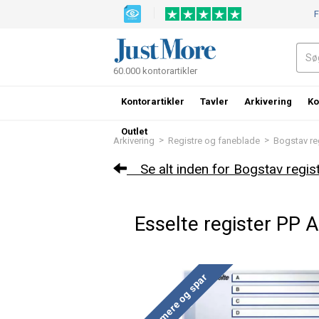
F
60.000 kontorartikler
Kontorartikler
Tavler
Arkivering
Ko
Outlet
>
>
Arkivering
Registre og faneblade
Bogstav re
Se alt inden for Bogstav regis
Esselte register PP 
Køb mere og spar