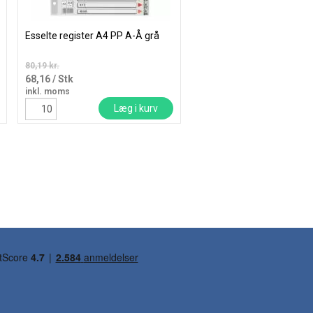
Esselte register A4 PP A-Å grå
Elba plastregister A5 A-
karton forside hvid
80,19 kr.
35,38 kr.
68,16
/ Stk
30,07
/ Sæt
inkl. moms
inkl. moms
Læg i kurv
Læg i