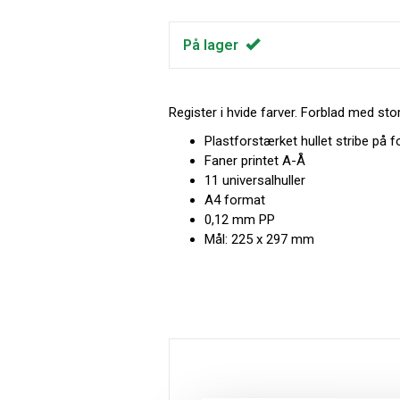
På lager
Register i hvide farver. Forblad med sto
Plastforstærket hullet stribe på f
Faner printet A-Å
11 universalhuller
A4 format
0,12 mm PP
Mål: 225 x 297 mm