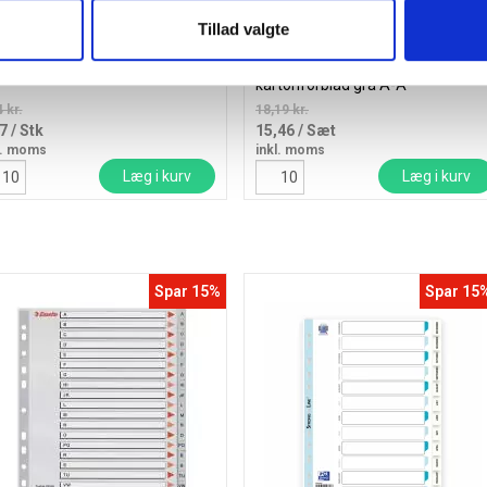
Tillad valgte
ice tekstmarker blå
Q-line plastregister A4 med
kartonforblad grå A-Å
 kr.
18,19 kr.
77
/ Stk
15,46
/ Sæt
l. moms
inkl. moms
Læg i kurv
Læg i kurv
Spar 15%
Spar 15