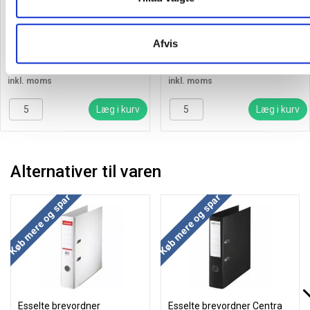
Image Business kopipapir 80g
Image Volume kopipapir A4
A4 med 4 huller, 500 ark
80g med 4 huller hvid, 500 ark
Afvis
71,81
/ Pakke
74,63
/ Pakke
inkl. moms
inkl. moms
Læg i kurv
Læg i kurv
Alternativer til varen
Køb mere og spar
Køb mere og spar
Esselte brevordner
Esselte brevordner Centra