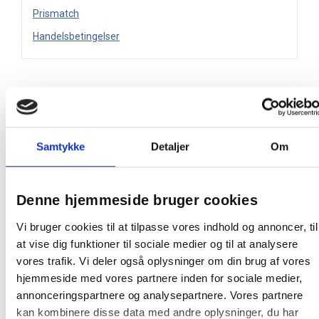
Prismatch
Handelsbetingelser
Højkvalitets og holdbar brevordner til professionelt
kontorbrug. Levende farver med attraktivt VIVIDA design.
Unik No.1 mekanisme sikrer overlegen brugeroplevelse.
Samtykke
Detaljer
Om
Patenteret No.1 mekanisme med uovertruffen
lukkekraft med konstant præcis lukning, garanteret
til at lukke pålideligt selv efter 10.000 gange
Perfekt lukning af buer på mekanismen - selv når
Denne hjemmeside bruger cookies
mappen er helt fyldt
Den udskiftelige rygetiket gør let din brevordner
Vi bruger cookies til at tilpasse vores indhold og annoncer, til
personlig
at vise dig funktioner til sociale medier og til at analysere
Forside lukning, fingerhul og metalkanter giver let
vores trafik. Vi deler også oplysninger om din brug af vores
håndtering og sikker opbevaring af dokumenter
hjemmeside med vores partnere inden for sociale medier,
350 A4 ark kapacitet (80 g)
annonceringspartnere og analysepartnere. Vores partnere
3 års garanti på mekanismen
kan kombinere disse data med andre oplysninger, du har