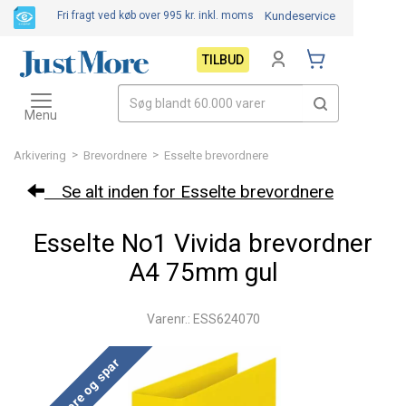
Fri fragt ved køb over 995 kr.
inkl. moms
Kundeservice
TILBUD
Toggle
navigation
Menu
>
>
Arkivering
Brevordnere
Esselte brevordnere
Se alt inden for Esselte brevordnere
Esselte No1 Vivida brevordner
A4 75mm gul
Varenr.: ESS624070
Køb mere og spar