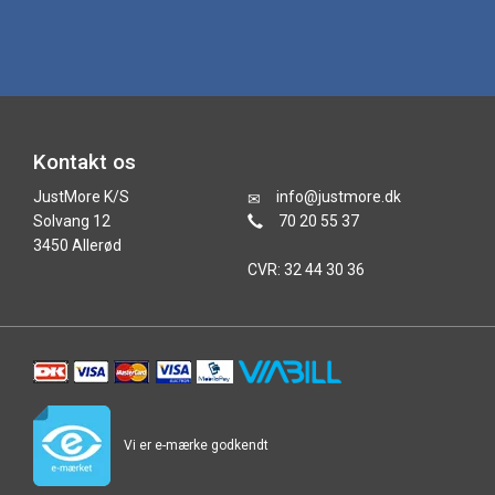
Kontakt os
JustMore K/S
info@justmore.dk
Solvang 12
70 20 55 37
3450 Allerød
CVR: 32 44 30 36
Vi er e-mærke godkendt