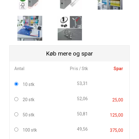
Køb mere og spar
Antal
Pris / Stk
Spar
53,31
10 stk
52,06
20 stk
25,00
50,81
50 stk
125,00
49,56
100 stk
375,00