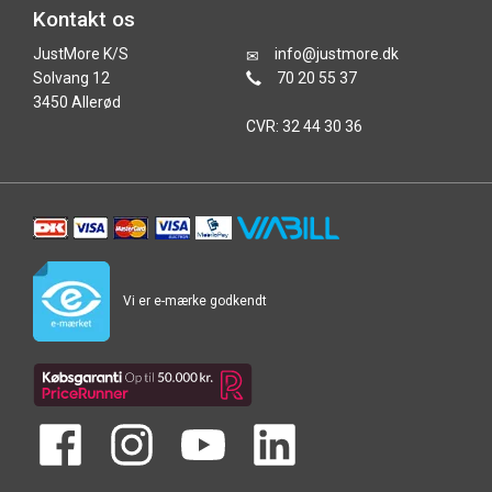
Kontakt os
JustMore K/S
info@justmore.dk
Solvang 12
70 20 55 37
3450 Allerød
CVR: 32 44 30 36
Vi er e-mærke godkendt