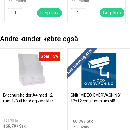
inkl. moms
inkl. moms
Læg i kurv
Læg i kurv
Andre kunder købte også
Køb mere og spar
Spar 15%
Brochureholder A4 med 12
Skilt "VIDEO OVERVÅGNING"
rum 1/3 til bord og væg klar
12x12 cm aluminium blå
199,75 kr.
160,38
/ Stk
169,79
/ Stk
inkl. moms