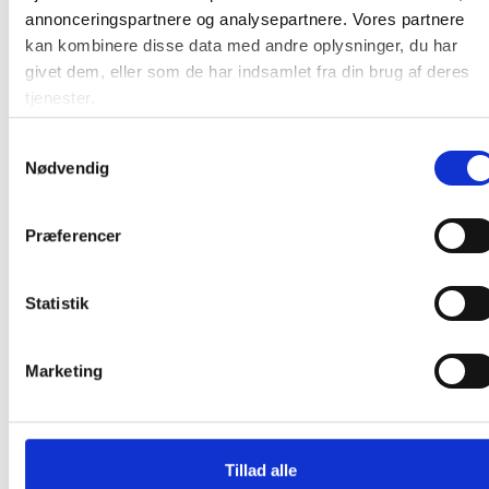
annonceringspartnere og analysepartnere. Vores partnere
Farve:
Stål
kan kombinere disse data med andre oplysninger, du har
givet dem, eller som de har indsamlet fra din brug af deres
Oprindelsesland:
Polen
tjenester.
Producent:
Durable
Samtykkevalg
Produktdatablad
Nødvendig
Faktaark
Præferencer
Materiale datablad
Statistik
Produktdatablad
Marketing
Produktdatablad
Tillad alle