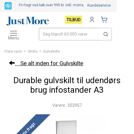
Fri fragt ved køb over 995 kr.
inkl. moms
Kundeservice
TILBUD
Toggle
navigation
Menu
>
>
Flere varer
Skilte
Gulvskilte
Se alt inden for Gulvskilte
Durable gulvskilt til udendørs
brug infostander A3
Varenr.: 502957
Gratis fragt