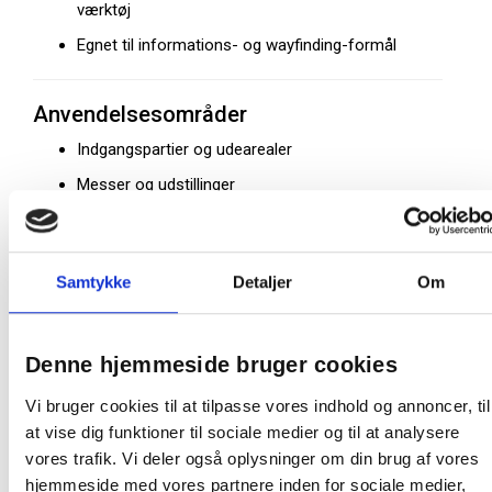
værktøj
Egnet til informations- og wayfinding-formål
Anvendelsesområder
Indgangspartier og udearealer
Messer og udstillinger
Offentlige bygninger
Institutioner og virksomheder
Samtykke
Detaljer
Om
Fugtige indendørs områder
Relateret kategori
Denne hjemmeside bruger cookies
Gulvskilte og infostandere
Vi bruger cookies til at tilpasse vores indhold og annoncer, til
Udendørs skiltning
at vise dig funktioner til sociale medier og til at analysere
vores trafik. Vi deler også oplysninger om din brug af vores
Informationsdisplay og wayfinding
hjemmeside med vores partnere inden for sociale medier,