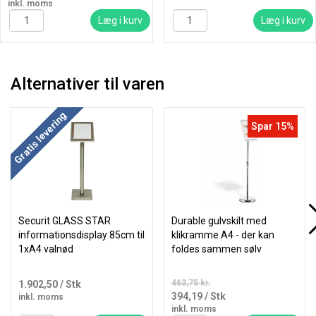
inkl. moms
Læg i kurv
Læg i kurv
Alternativer til varen
Gratis levering
Spar 15%
Securit GLASS STAR
Durable gulvskilt med
informationsdisplay 85cm til
klikramme A4 - der kan
1xA4 valnød
foldes sammen sølv
463,75 kr.
1.902,50
/ Stk
394,19
/ Stk
inkl. moms
inkl. moms