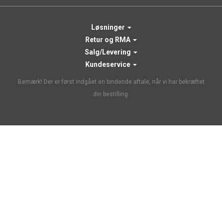
Løsninger
Retur og RMA
Salg/Levering
Kundeservice
Bemærk! Der er først indgået en bindende aftale, når vi har bekræftet
din bestilling.