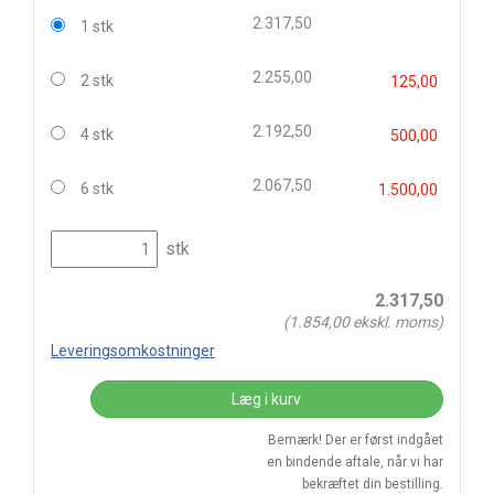
2.317,50
1 stk
2.255,00
2 stk
125,00
2.192,50
4 stk
500,00
2.067,50
6 stk
1.500,00
stk
2.317,50
(
1.854,00
ekskl. moms)
Leveringsomkostninger
Læg i kurv
Bemærk! Der er først indgået
en bindende aftale, når vi har
bekræftet din bestilling.