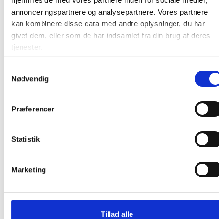
hjemmeside med vores partnere inden for sociale medier,
Produktdatablad
annonceringspartnere og analysepartnere. Vores partnere
kan kombinere disse data med andre oplysninger, du har
givet dem, eller som de har indsamlet fra din brug af deres
Produktdatablad
tjenester.
Samtykkevalg
Nødvendig
Relaterede produkter
Præferencer
Statistik
Gratis fragt
Marketing
Durable affaldsbeholder durasort® 55 liter
papir lysgrøn - til glas
Tillad alle