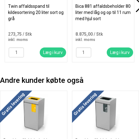
Twin affaldsspand til
Bica 881 affaldsbeholder 80
kildesortering 20 liter sort og
liter med låg og op til 11 rum
grå
med hjul sort
273,75
/ Stk
8.875,00
/ Stk
inkl. moms
inkl. moms
Læg i kurv
Læg i kurv
Andre kunder købte også
Gratis levering
Gratis levering