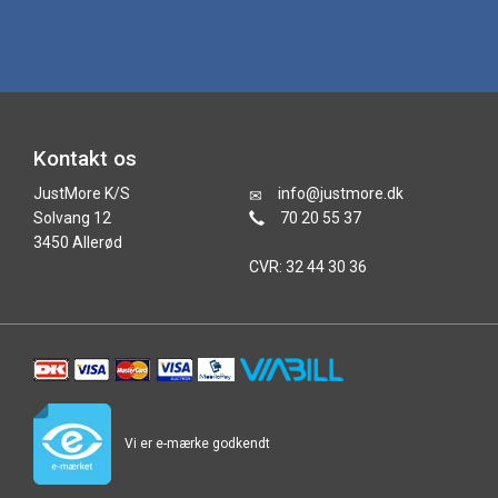
Kontakt os
JustMore K/S
info@justmore.dk
Solvang 12
70 20 55 37
3450 Allerød
CVR: 32 44 30 36
Vi er e-mærke godkendt