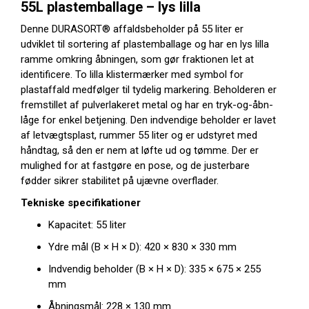
55L plastemballage – lys lilla
Denne DURASORT® affaldsbeholder på 55 liter er
udviklet til sortering af plastemballage og har en lys lilla
ramme omkring åbningen, som gør fraktionen let at
identificere. To lilla klistermærker med symbol for
plastaffald medfølger til tydelig markering. Beholderen er
fremstillet af pulverlakeret metal og har en tryk-og-åbn-
låge for enkel betjening. Den indvendige beholder er lavet
af letvægtsplast, rummer 55 liter og er udstyret med
håndtag, så den er nem at løfte ud og tømme. Der er
mulighed for at fastgøre en pose, og de justerbare
fødder sikrer stabilitet på ujævne overflader.
Tekniske specifikationer
Kapacitet: 55 liter
Ydre mål (B × H × D): 420 × 830 × 330 mm
Indvendig beholder (B × H × D): 335 × 675 × 255
mm
Åbningsmål: 228 × 130 mm