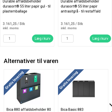
Durable affaldsbeholder
Durable affaldsbeholder
durasort® 55 liter papir gul - til
durasort® 55 liter papir
plastemballage
antrasitgrå - til restaffald
3.161,25
/ Stk
3.161,25
/ Stk
inkl. moms
inkl. moms
Læg i kurv
Læg i kurv
Alternativer til varen
Køb mere og spar
Gratis levering
Gratis levering
Bica 880 affaldsbeholder 80
Bica Basic 883