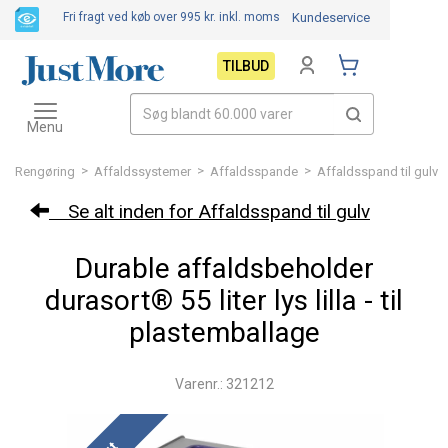
Fri fragt ved køb over 995 kr.
inkl. moms
Kundeservice
TILBUD
Toggle
navigation
Menu
>
>
>
Rengøring
Affaldssystemer
Affaldsspande
Affaldsspand til gulv
Se alt inden for Affaldsspand til gulv
Durable affaldsbeholder
durasort® 55 liter lys lilla - til
plastemballage
Varenr.: 321212