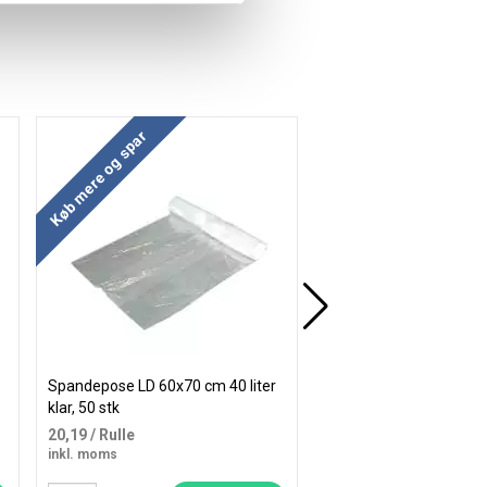
Køb mere og spar
Køb mere og spar
Gratis levering
Spandepose LD 60x70 cm 40 liter
SoHo hæve sænkebord
klar, 50 stk
skuffe 140x70cm sort s
marmor look
20,19
/ Rulle
4.887,50
/ Stk
inkl. moms
inkl. moms