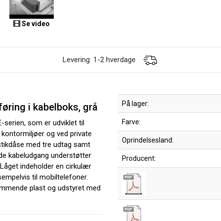
Se video
Levering: 1-2 hverdage
På lager:
øring i kabelboks, grå
Farve:
erien, som er udviklet til
 kontormiljøer og ved private
Oprindelsesland:
stikdåse med tre udtag samt
de kabeludgang understøtter
Producent:
 Låget indeholder en cirkulær
sempelvis til mobiltelefoner.
hæmmende plast og udstyret med