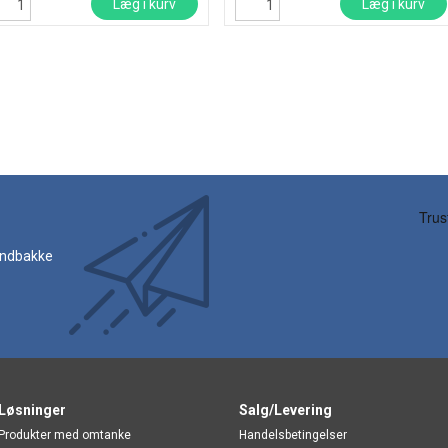
Læg i kurv
Læg i kurv
 indbakke
Løsninger
Salg/Levering
Produkter med omtanke
Handelsbetingelser