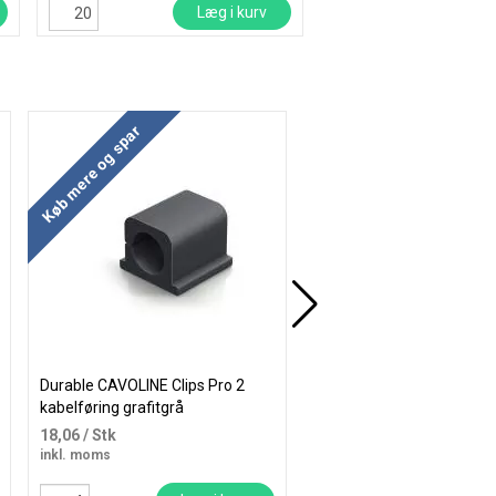
Læg i kurv
Læ
Køb mere og spar
Køb mere og spar
Durable CAVOLINE Clips Pro 2
Durable CAVOLINE Clips m
kabelføring grafitgrå
med ass størrelser - grafi
18,06
/ Stk
87,81
/ Pose
inkl. moms
inkl. moms