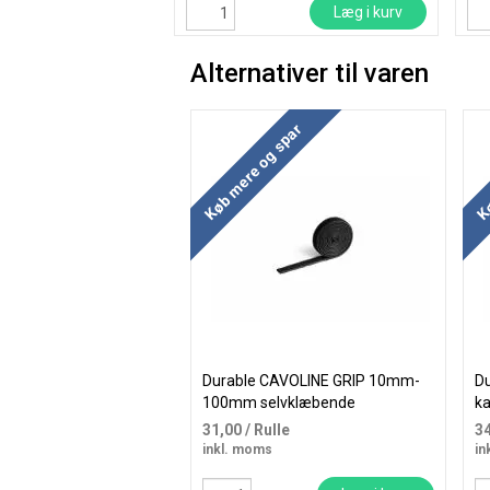
Læg i kurv
Alternativer til varen
Køb mere og spar
Kø
Durable CAVOLINE GRIP 10mm-
Du
100mm selvklæbende
ka
kabelholder sort
31,00
/ Rulle
3
inkl. moms
in