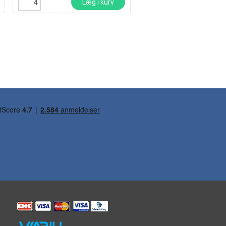
Læg i kurv
Læg i