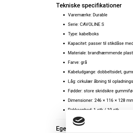
Tekniske specifikationer
Varemærke: Durable
Serie: CAVOLINE S
Type: kabelboks
Kapacitet: passer til stikdåse me
Materiale: brandhæmmende plast
Farve: grå
Kabeludgange: dobbeltsidet, gum
Låg: cirkulær åbning til opladning
Fødder: store skridsikre gummif
Dimensioner: 246 × 116 × 128 mm
Pakkeenhed: 1 stk / 10 stk
Egenskaber og fordele