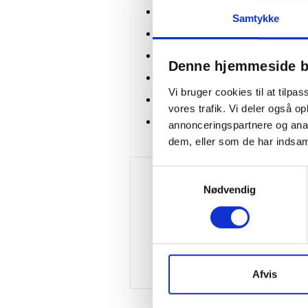
Skjuler og organiserer kabler og 
Samtykke
Forbedret luftcirkulation via gu
Skridsikker og stabil konstruktion
Denne hjemmeside b
Brandhæmmende materiale
Vi bruger cookies til at tilpas
Praktisk åbning til opladningskabl
vores trafik. Vi deler også 
Egnet til kontorer og hjemmemilj
annonceringspartnere og anal
dem, eller som de har indsaml
Samtykkevalg
Nødvendig
Afvis