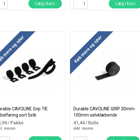
Læg i kurv
Læg i kurv
b mere og spar
Køb mere og spar
rable CAVOLINE Grip TIE
Durable CAVOLINE GRIP 30mm-
belføring sort 5stk
100mm selvklæbende
kabelholder sort
4,94
/ Pakke
41,44
/ Rulle
kl. moms
inkl. moms