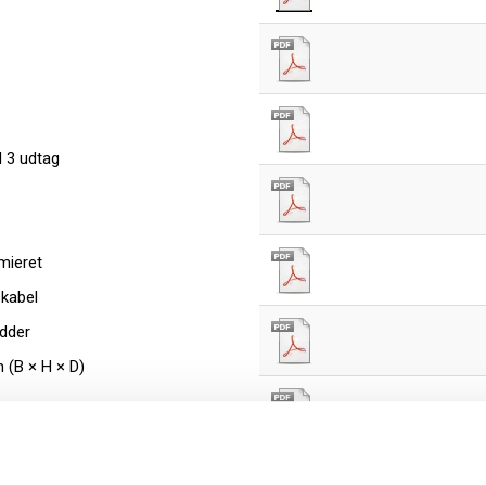
d 3 udtag
mieret
skabel
ødder
 (B × H × D)