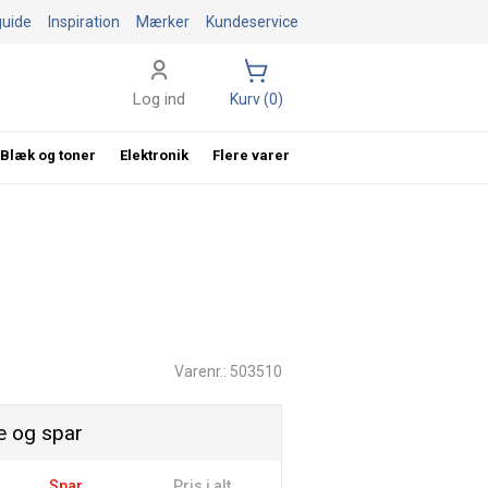
guide
Inspiration
Mærker
Kundeservice
Log ind
Kurv (0)
Blæk og toner
Elektronik
Flere varer
Varenr.: 503510
 og spar
Spar
Pris i alt