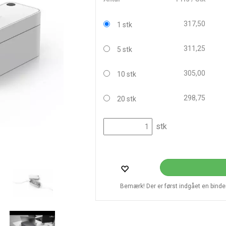
317,50
1 stk
311,25
5 stk
305,00
10 stk
298,75
20 stk
stk
Bemærk! Der er først indgået en bindend