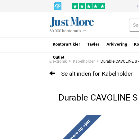
F
60.000 kontorartikler
Kontorartikler
Tavler
Arkivering
Ko
Outlet
>
>
Elektronik
Kabelholder
Durable CAVOLINE S -
Se alt inden for Kabelholder
Durable CAVOLINE S -
Køb mere og spar