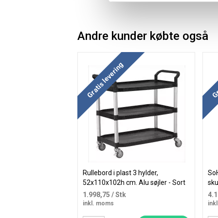
Andre kunder købte også
Køb
Gratis levering
Gr
Rullebord i plast 3 hylder,
So
52x110x102h cm. Alu søjler - Sort
sku
val
1.998,75
/ Stk
4.
inkl. moms
ink