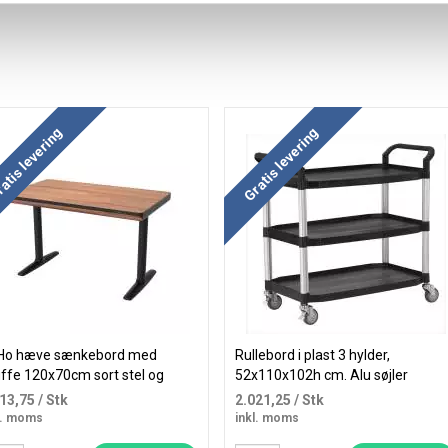
 mere og spar
atis levering
Gratis levering
Ho hæve sænkebord med
Rullebord i plast 3 hylder,
ffe 120x70cm sort stel og
52x110x102h cm. Alu søjler
nød
113,75
/ Stk
2.021,25
/ Stk
l. moms
inkl. moms