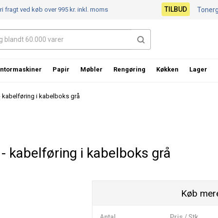
TILBUD
ri fragt ved køb over 995 kr.
inkl. moms
Toner
ntormaskiner
Papir
Møbler
Rengøring
Køkken
Lager
 kabelføring i kabelboks grå
 kabelføring i kabelboks grå
Køb mere
Antal
Pris / Stk