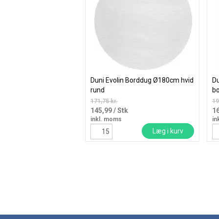
Duni Evolin Borddug Ø180cm hvid
Du
rund
bo
171,75 kr.
19
145,99
/ Stk
1
inkl. moms
in
Læg i kurv