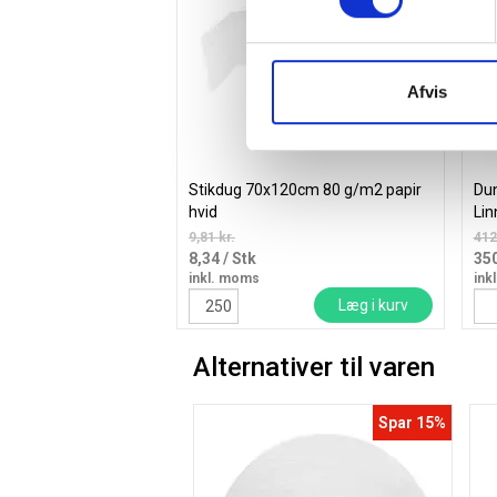
Afvis
Stikdug 70x120cm 80 g/m2 papir
Dun
hvid
Lin
9,81 kr.
412
8,34
/ Stk
35
inkl. moms
ink
Læg i kurv
Alternativer til varen
Spar 15%