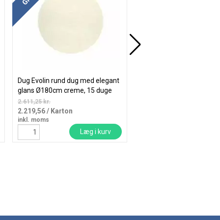
Dug Evolin rund dug med elegant
Duni Evolin rund papirsd
glans Ø180cm creme, 15 duge
elegant glans Ø180 cm hv
2.611,25 kr.
160,00 kr.
2.219,56
/ Karton
136,00
/ Stk
inkl. moms
inkl. moms
Læg i kurv
Læg i