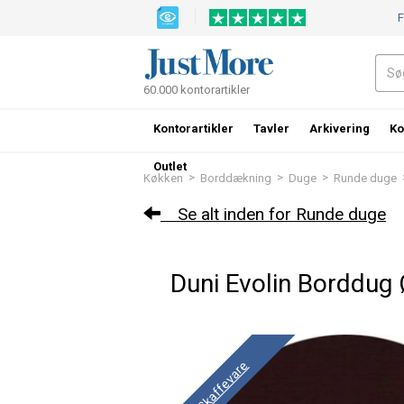
F
60.000 kontorartikler
Kontorartikler
Tavler
Arkivering
Ko
Outlet
>
>
>
Køkken
Borddækning
Duge
Runde duge
Se alt inden for Runde duge
Duni Evolin Borddug
Skaffevare