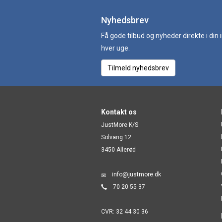
Nyhedsbrev
Få gode tilbud og nyheder direkte i din
hver uge.
Tilmeld nyhedsbrev
Kontakt os
JustMore K/S
Solvang 12
3450 Allerød
info@justmore.dk
70 20 55 37
CVR: 32 44 30 36