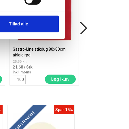
Tillad alle
m
Gastro-Line stikdug 80x80cm
Duni Dunicel rulledug
airlaid rød
greige
25,50 kr.
638,75 kr.
21,68
/ Stk
542,94
/ Rulle
inkl. moms
inkl. moms
Læg i kurv
Læ
%
Spar 15%
Gratis levering