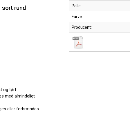
Palle:
 sort rund
Farve:
Producent:
 og tørt.
es med almindeligt
es eller forbrændes.