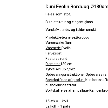
Duni Evolin Borddug Ø180cm
Føles som stof.
Blød struktur og elegant glans.
Vandafvisende, og falder smukt.
Produktbetegnelse:
Borddug
Varemærke:
Duni
Vareserie:
Evolin
Farve:
sort
Features:
rund
Diameter:
180 cm
Tykkelse:
135 g/m2
Opbevaringsinstruktioner:
Opbevares rent
Bortskaffelse af produkt:
Kan bortskaff
husholdningsaffald.
Bortskaffelse af emballage:
Kan genbrug
15 stk = 1 kolli
32 kolli = 1 palle