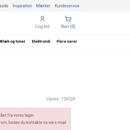
guide
Inspiration
Mærker
Kundeservice
Log ind
Kurv (0)
Blæk og toner
Elektronik
Flere varer
Varenr.: 126524
et fra vores lager.
om, bedes du kontakte os via e-mail