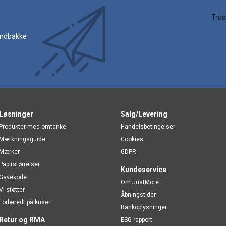
 indbakke
Løsninger
Salg/Levering
Produkter med omtanke
Handelsbetingelser
Mærkningsguide
Cookies
Mærker
GDPR
Papirstørrelser
Kundeservice
Gavekode
Om JustMore
Vi støtter
Åbningstider
Forberedt på kriser
Bankoplysninger
Retur og RMA
ESG rapport