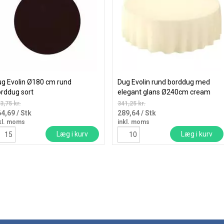
g Evolin Ø180 cm rund
Dug Evolin rund borddug med
rddug sort
elegant glans Ø240cm cream
3,75 kr.
341,25 kr.
64,69
/ Stk
289,64
/ Stk
kl. moms
inkl. moms
Læg i kurv
Læg i kurv