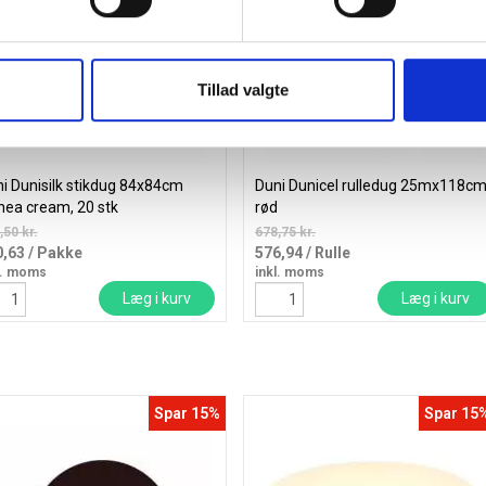
Tillad valgte
i Dunisilk stikdug 84x84cm
Duni Dunicel rulledug 25mx118c
nea cream, 20 stk
rød
,50 kr.
678,75 kr.
0,63
/ Pakke
576,94
/ Rulle
l. moms
inkl. moms
Læg i kurv
Læg i kurv
Spar 15%
Spar 15