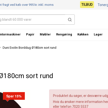
TILBUD
ri fragt ved køb over 995 kr.
inkl. moms
Toner
ntormaskiner
Papir
Møbler
Rengøring
Køkken
Lager
>
Duni Evolin Borddug Ø180cm sort rund
 Ø180cm sort rund
Spar 15%
Produktet du søger, er desværre udgå
Hvis du ønsker mere information her
eller telefon 7020 5537