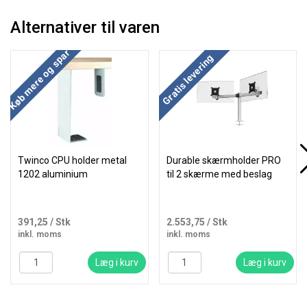
Alternativer til varen
Køb mere og spar
Gratis levering
Twinco CPU holder metal
Durable skærmholder PRO
1202 aluminium
til 2 skærme med beslag
391,25
/ Stk
2.553,75
/ Stk
inkl. moms
inkl. moms
Læg i kurv
Læg i kurv