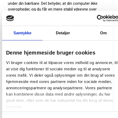
under din bærbare. Det betyder, at din computer ikke
overopheder, og du får en mere stabil ydeevne over
længere tid. Silikonepuder forhindrer glid, og standeren
efterlader ingen mærker på underlaget.
Desire2 Foldable X passer til de fleste bærbare
Samtykke
Detaljer
Om
computere mellem 10 og 15,6 tommer – inkl. MacBooks
– og er velegnet til alt fra kontorarbejde til underholdning.
Smart design i høj kvalitet
Denne hjemmeside bruger cookies
Standeren er fremstillet med præcision og bærer tydeligt
Vi bruger cookies til at tilpasse vores indhold og annoncer, til
præg af gennemtænkt design. Den er både let og robust,
at vise dig funktioner til sociale medier og til at analysere
og foldemekanismen gør det nemt at tage den med
vores trafik. Vi deler også oplysninger om din brug af vores
overalt. Samtidig passer det stilrene sølvlook perfekt ind
hjemmeside med vores partnere inden for sociale medier,
i moderne arbejdsmiljøer og spiller især godt sammen
annonceringspartnere og analysepartnere. Vores partnere
med Apple-produkter.
kan kombinere disse data med andre oplysninger, du har
•
Materiale:
Aluminiumslegering
givet dem, eller som de har indsamlet fra din brug af deres
•
Højdeindstillinger:
6 niveauer fra 5,5 cm til 15,5 cm
tjenester.
•
Kompatibilitet:
Passer til 10–15,6" laptops og
MacBooks