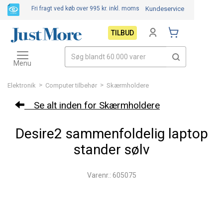
Fri fragt ved køb over 995 kr.
inkl. moms
Kundeservice
TILBUD
Toggle
navigation
Menu
>
>
Elektronik
Computer tilbehør
Skærmholdere
Se alt inden for Skærmholdere
Desire2 sammenfoldelig laptop
stander sølv
Varenr.: 605075