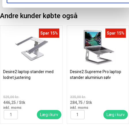
Andre kunder købte også
Spar 15%
Spar 15%
Desire2 laptop stander med
Desire2 Supreme Pro laptop
lodret justering
stander aluminiun sølv
525,00 kr.
335,00 kr.
446,25
/ Stk
284,75
/ Stk
inkl. moms
inkl. moms
Læg i kurv
Læg i kurv