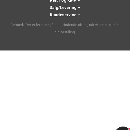
Retur og RMA
Salg/Levering
Kundeservice
Bemærk! Der er først indgået en bindende aftale, når vi har bekræftet
din bestilling.