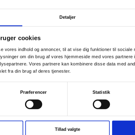
r op til standarden EN 16139,
t for holdbarhed og sikkerhed.
Detaljer
ruger cookies
se vores indhold og annoncer, til at vise dig funktioner til sociale
x 630 mm
oplysninger om din brug af vores hjemmeside med vores partnere i
ysepartnere. Vores partnere kan kombinere disse data med andr
et fra din brug af deres tjenester.
Præferencer
Statistik
Tillad valgte