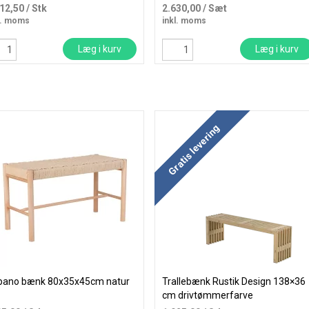
012,50
/ Stk
2.630,00
/ Sæt
l. moms
inkl. moms
Læg i kurv
Læg i kurv
Køb mere og spar
Gratis levering
bano bænk 80x35x45cm natur
Trallebænk Rustik Design 138×36
cm drivtømmerfarve