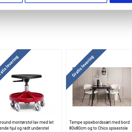
atis levering
Gratis levering
-round montørstol lav med let
Tempe spisebordssæt med bord
lende hjul og rødt understel
80x80cm og to Chico spisestole