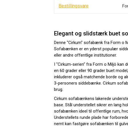
Bestillingsvare
Fo
Elegant og slidstærk buet s
Denne "Cirkum" sofabænk fra Form o Milj
Sofabænken er en yderst populær sidde
eller andre offentlige institutioner.
I "Cirkum-serien" fra Form o Miljö kan
en 60 grader eller 90 grader buet model,
inkluderer også matchende borde og alm
3-personers siddebænke. Cirkum sofabæ
brug.
Cirkum sofabænkens lakerede understel i
base. Stål understellet sikrer en lang ho
sofabænken ideel til offentlige rum, h
Understellets runde plade har forborede
nemt kan fastgøre sofabænken til gulvet