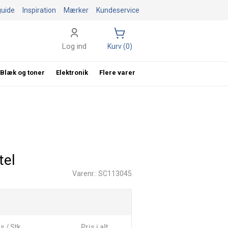
guide
Inspiration
Mærker
Kundeservice
Log ind
Kurv (0)
Blæk og toner
Elektronik
Flere varer
tel
Varenr.: SC113045
s / Stk
Pris i alt