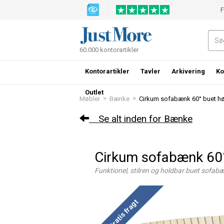
F
60.000 kontorartikler
Kontorartikler
Tavler
Arkivering
Ko
Outlet
>
>
Møbler
Bænke
Cirkum sofabænk 60° buet høj
Se alt inden for Bænke
Cirkum sofabænk 60° 
Funktionel, stilren og holdbar buet sofab
Gratis fragt