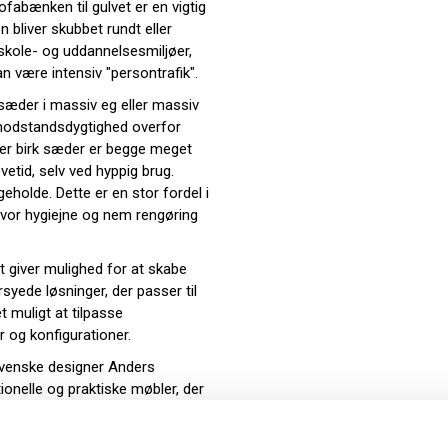
fabænken til gulvet er en vigtig
n bliver skubbet rundt eller
 skole- og uddannelsesmiljøer,
an være intensiv "persontrafik".
æder i massiv eg eller massiv
n modstandsdygtighed overfor
ller birk sæder er begge meget
etid, selv ved hyppig brug.
holde. Dette er en stor fordel i
hvor hygiejne og nem rengøring
giver mulighed for at skabe
syede løsninger, der passer til
t muligt at tilpasse
r og konfigurationer.
svenske designer Anders
ionelle og praktiske møbler, der
ed. Hans designs er ofte
 godt ind i både moderne og