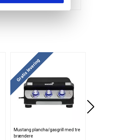
Gratis levering
Gratis levering
Mustang plancha/gasgrill med tre
ConSet 501-19 væghæ
brændere
sænke stel med 1 søjle 