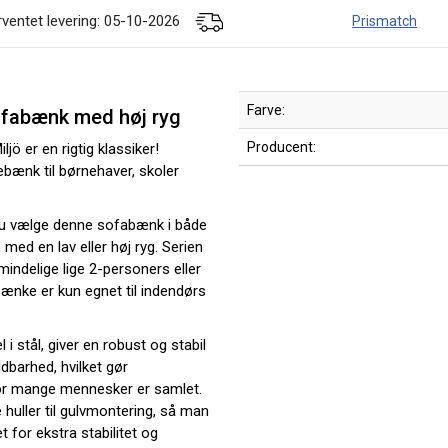
rventet levering: 05-10-2026
Prismatch
Farve:
ofabænk med høj ryg
Producent:
ö er en rigtig klassiker!
bænk til børnehaver, skoler
 du vælge denne sofabænk i både
 med en lav eller høj ryg. Serien
indelige lige 2-personers eller
nke er kun egnet til indendørs
 stål, giver en robust og stabil
ldbarhed, hvilket gør
vor mange mennesker er samlet.
 huller til gulvmontering, så man
 for ekstra stabilitet og