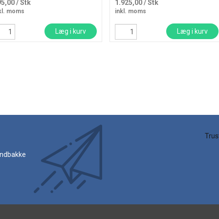
95,00
/ Stk
1.925,00
/ Stk
kl. moms
inkl. moms
Læg i kurv
Læg i kurv
 indbakke