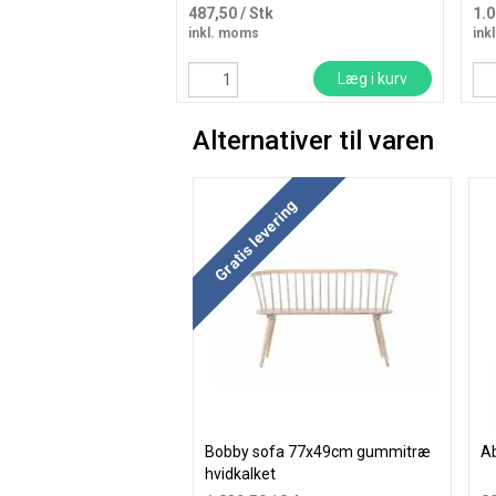
487,50
/ Stk
1.
inkl. moms
ink
Læg i kurv
Alternativer til varen
Gratis levering
Bobby sofa 77x49cm gummitræ
A
hvidkalket