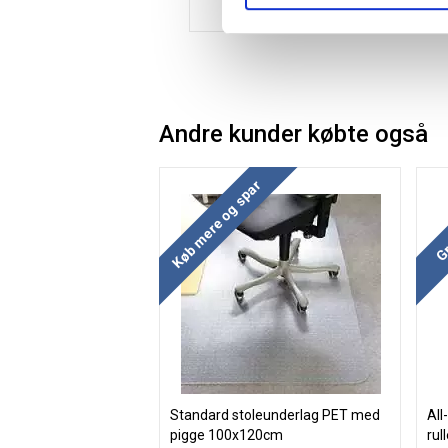
Andre kunder købte også
Køb mere og spar
Gr
Standard stoleunderlag PET med
All
pigge 100x120cm
rul