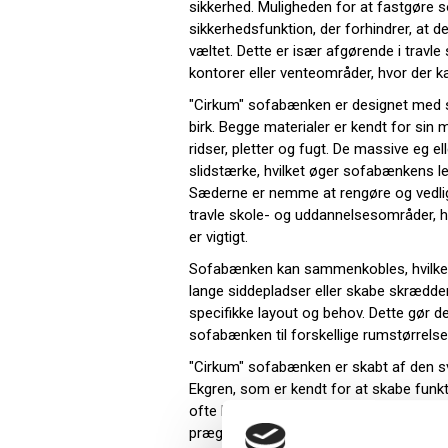
sikkerhed. Muligheden for at fastgøre so
sikkerhedsfunktion, der forhindrer, at de
væltet. Dette er især afgørende i travle
kontorer eller venteområder, hvor der k
"Cirkum" sofabænken er designet med s
birk. Begge materialer er kendt for si
ridser, pletter og fugt. De massive eg e
slidstærke, hvilket øger sofabænkens lev
Sæderne er nemme at rengøre og vedlige
travle skole- og uddannelsesområder, 
er vigtigt.
Sofabænken kan sammenkobles, hvilket 
lange siddepladser eller skabe skrædder
specifikke layout og behov. Dette gør de
sofabænken til forskellige rumstørrelse
"Cirkum" sofabænken er skabt af den 
Ekgren, som er kendt for at skabe funkt
ofte kombinerer enkelhed med holdbarh
præget af et tidløst udtryk, der passer