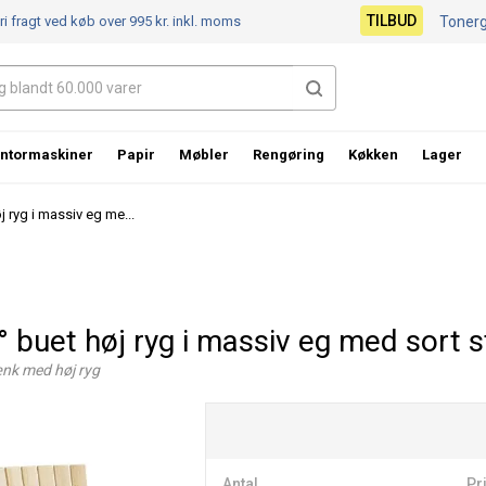
TILBUD
ri fragt ved køb over 995 kr.
inkl. moms
Toner
ntormaskiner
Papir
Møbler
Rengøring
Køkken
Lager
 ryg i massiv eg me...
buet høj ryg i massiv eg med sort s
ænk med høj ryg
Antal
Pri