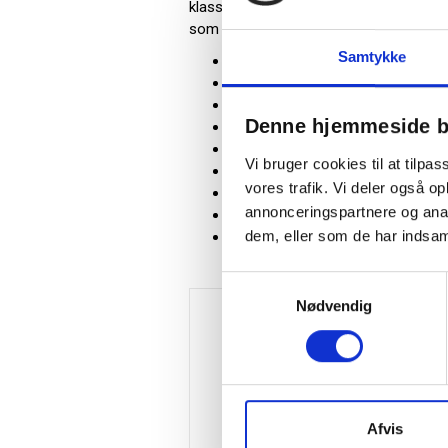
klassiske indretninger. Sofabænken leve
som garanterer, at sofabænken er teste
Samtykke
Sofabænk
Model: 60 grader
Version: Buet med høj ryg
Denne hjemmeside b
Sæde materiale: Massiv eg
Understel: Sort RAL 9005
Vi bruger cookies til at tilpas
Størrelse: (HxBxD) 1090 x 2240 
vores trafik. Vi deler også 
Siddehøjde: 450 mm
annonceringspartnere og anal
Test: EN 16139
dem, eller som de har indsaml
Design: Anders Ekegren
Samtykkevalg
Nødvendig
Afvis