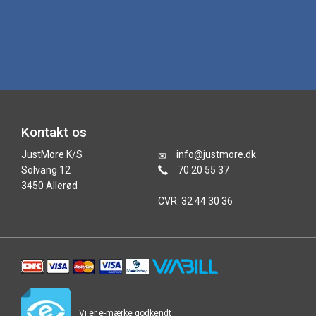
Kontakt os
JustMore K/S
info@justmore.dk
Solvang 12
70 20 55 37
3450 Allerød
CVR: 32 44 30 36
Vi er e-mærke godkendt