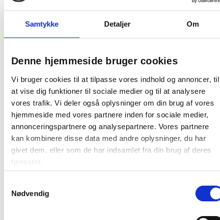
Svanemærket
Samtykke
Detaljer
Om
Fødevarekontaktmaterialer
Denne hjemmeside bruger cookies
Fødevaregodkendelser
Vi bruger cookies til at tilpasse vores indhold og annoncer, til
at vise dig funktioner til sociale medier og til at analysere
vores trafik. Vi deler også oplysninger om din brug af vores
hjemmeside med vores partnere inden for sociale medier,
annonceringspartnere og analysepartnere. Vores partnere
Relaterede produkter
kan kombinere disse data med andre oplysninger, du har
givet dem, eller som de har indsamlet fra din brug af deres
tjenester.
Samtykkevalg
Nødvendig
Catersource plastlåg høj til kaffebæger