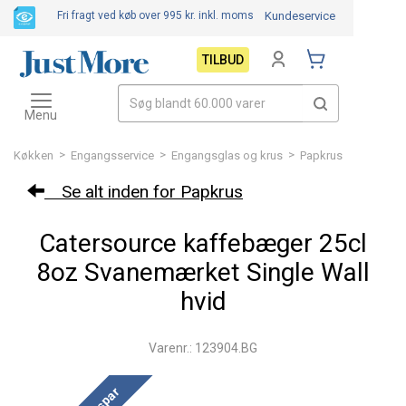
Fri fragt ved køb over 995 kr.
inkl. moms
Kundeservice
TILBUD
Toggle
navigation
Menu
>
>
>
Køkken
Engangsservice
Engangsglas og krus
Papkrus
Se alt inden for Papkrus
Catersource kaffebæger 25cl
8oz Svanemærket Single Wall
hvid
Varenr.: 123904.BG