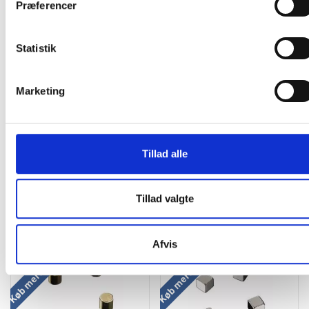
Præferencer
Ø80mm hvid
Statistik
0,40 / stk
Marketing
Læg i kurv
stk
Tillad alle
Tillad valgte
Andre kunder købte også
Afvis
Køb mere og spar
Køb mere og spar