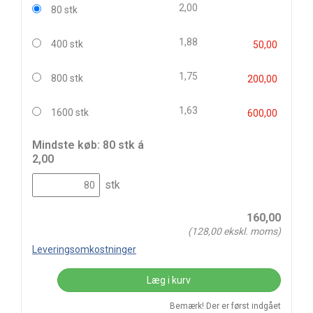
2,00
80 stk
1,88
400 stk
50,00
1,75
800 stk
200,00
1,63
1600 stk
600,00
Mindste køb: 80 stk á
2,00
stk
160,00
(
128,00
ekskl. moms)
Leveringsomkostninger
Læg i kurv
Bemærk! Der er først indgået