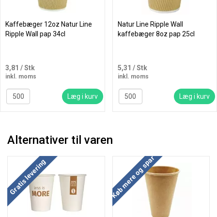
Kaffebæger 12oz Natur Line
Natur Line Ripple Wall
Ripple Wall pap 34cl
kaffebæger 8oz pap 25cl
3,81
/ Stk
5,31
/ Stk
inkl. moms
inkl. moms
Læg i kurv
Læg i kurv
Alternativer til varen
Køb mere og spar
Køb mere og spar
Gratis levering