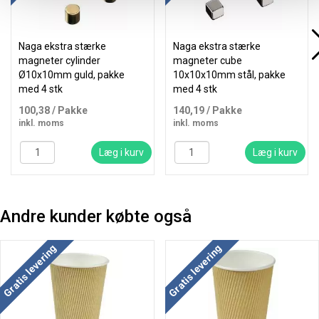
Naga ekstra stærke
Naga ekstra stærke
magneter cylinder
magneter cube
Ø10x10mm guld, pakke
10x10x10mm stål, pakke
med 4 stk
med 4 stk
100,38
/ Pakke
140,19
/ Pakke
inkl. moms
inkl. moms
Læg i kurv
Læg i kurv
Andre kunder købte også
Køb mere og spar
Køb mere og spar
Gratis levering
Gratis levering