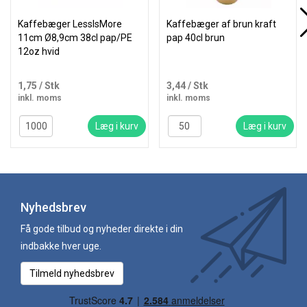
Kaffebæger LessIsMore
Kaffebæger af brun kraft
11cm Ø8,9cm 38cl pap/PE
pap 40cl brun
12oz hvid
1,75
/ Stk
3,44
/ Stk
inkl. moms
inkl. moms
Læg i kurv
Læg i kurv
Nyhedsbrev
Få gode tilbud og nyheder direkte i din
indbakke hver uge.
Tilmeld nyhedsbrev